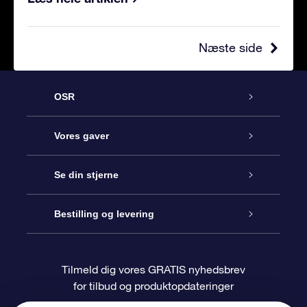
Næste side
OSR
Kundeservice
Vores gaver
Kontakt os
Online Stjernegave
Se din stjerne
Bloggen
OSR Gavepakke
Star Register
Bestilling og levering
Oftest stillede spørgsmål
Superstjernegave
OSR Star Finder Appen
Kundelogin
Tilmeld dig vores GRATIS nyhedsbrev
for tilbud og produktopdateringer
Anmeldelser
OSR Gavekortet
Personliggjort Stjerneside
Betalingsinformation