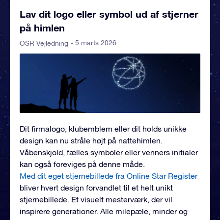
Lav dit logo eller symbol ud af stjerner
på himlen
- 5 marts 2026
OSR Vejledning
Dit firmalogo, klubemblem eller dit holds unikke
design kan nu stråle højt på nattehimlen.
Våbenskjold, fælles symboler eller venners initialer
kan også foreviges på denne måde.
Med dit eget stjernebillede fra Online Star Register
bliver hvert design forvandlet til et helt unikt
stjernebillede. Et visuelt mesterværk, der vil
inspirere generationer. Alle milepæle, minder og