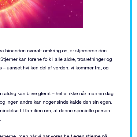
fra hinanden overalt omkring os, er stjernerne den
Stjerner kan forene folk i alle aldre, trosretninger og
s – uanset hvilken del af verden, vi kommer fra, og
an aldrig kan blive glemt – heller ikke når man en dag
år, og ingen andre kan nogensinde kalde den sin egen.
indelse til familien om, at denne specielle person
.
tjernerne, men når vi har vores helt egen stjerne på