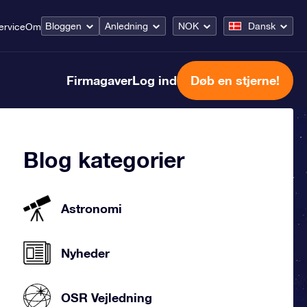
Bloggen
Anledning
NOK
Dansk
ervice
Om
Firmagaver
Log ind
Døb en stjerne!
Blog kategorier
Astronomi
Nyheder
OSR Vejledning