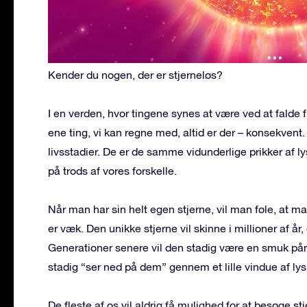
Kender du nogen, der er stjerneløs?
I en verden, hvor tingene synes at være ved at falde 
ene ting, vi kan regne med, altid er der – konsekvent. 
livsstadier. De er de samme vidunderlige prikker af ly
på trods af vores forskelle.
Når man har sin helt egen stjerne, vil man føle, at m
er væk. Den unikke stjerne vil skinne i millioner af 
Generationer senere vil den stadig være en smuk påm
stadig “ser ned på dem” gennem et lille vindue af lys
De fleste af os vil aldrig få mulighed for at besøge s