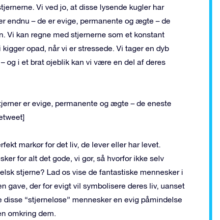
stjernerne. Vi ved jo, at disse lysende kugler har
llioner endnu – de er evige, permanente og ægte – de
hen. Vi kan regne med stjernerne som et konstant
i kigger opad, når vi er stressede. Vi tager en dyb
g i et brat øjeblik kan vi være en del af ​​deres
Stjerner er evige, permanente og ægte – de eneste
netweet]
fekt markør for det liv, de lever eller har levet.
r for alt det gode, vi gør, så hvorfor ikke selv
sk stjerne? Lad os vise de fantastiske mennesker i
en gave, der for evigt vil symbolisere deres liv, uanset
ive disse “stjerneløse” mennesker en evig påmindelse
den omkring dem.