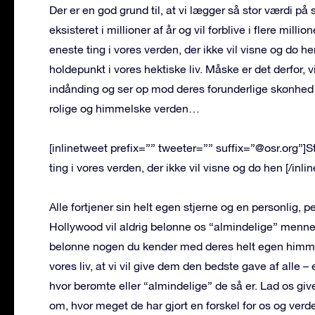
Der er en god grund til, at vi lægger så stor værdi på 
eksisteret i millioner af år og vil forblive i flere mi
eneste ting i vores verden, der ikke vil visne og dø 
holdepunkt i vores hektiske liv. Måske er det derfor, v
indånding og ser op mod deres forunderlige skønhed – o
rolige og himmelske verden…
[inlinetweet prefix=”” tweeter=”” suffix=”@osr.org”]
ting i vores verden, der ikke vil visne og dø hen [/inli
Alle fortjener sin helt egen stjerne og en personlig, per
Hollywood vil aldrig belønne os “almindelige” menneske
belønne nogen du kender med deres helt egen himmel
vores liv, at vi vil give dem den bedste gave af alle – 
hvor berømte eller “almindelige” de så er. Lad os g
om, hvor meget de har gjort en forskel for os og ver