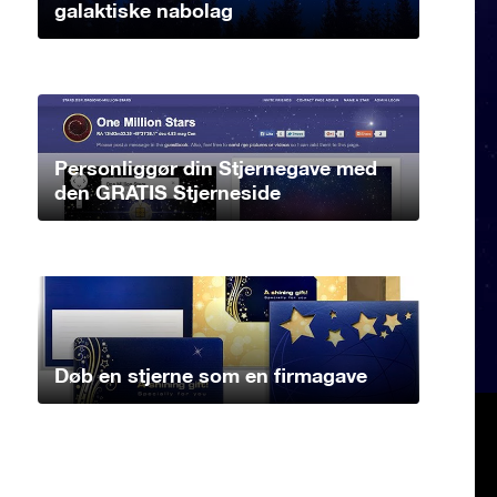
galaktiske nabolag
Personliggør din Stjernegave med
den GRATIS Stjerneside
Døb en stjerne som en firmagave