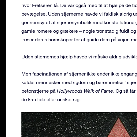
hvor Frelseren lå. De var også med til at hjælpe de 
bevægelse. Uden stjernerne havde vi faktisk aldrig ud
gennemsyret af stjernesymbolik med konstellationer, d
gamle romere og grækere – nogle tror stadig fuldt o
læser deres horoskoper for at guide dem på vejen mod
Uden stjernernes hjælp havde vi måske aldrig udvikle
Men fascinationen af ​​stjerner ikke ender ikke engang
kalder mennesker med rigdom og berømmelse “stjern
betonstjerne på
Hollywoods Walk of Fame
. Og så får
de kan lide eller ønsker sig.