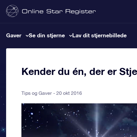
Gaver
Se din stjerne
Lav dit stjernebillede
Kender du én, der er Stj
Tips og Gaver
20 okt 2016