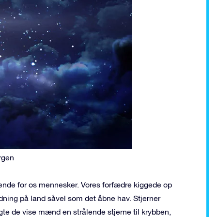
rgen
erende for os mennesker. Vores forfædre kiggede op
edning på land såvel som det åbne hav. Stjerner
ulgte de vise mænd en strålende stjerne til krybben,