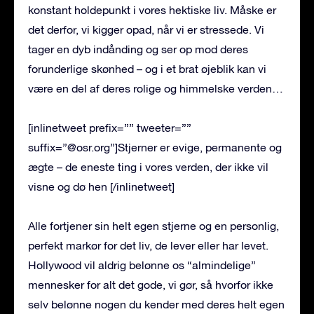
konstant holdepunkt i vores hektiske liv. Måske er
det derfor, vi kigger opad, når vi er stressede. Vi
tager en dyb indånding og ser op mod deres
forunderlige skønhed – og i et brat øjeblik kan vi
være en del af ​​deres rolige og himmelske verden…
[inlinetweet prefix=”” tweeter=””
suffix=”@osr.org”]Stjerner er evige, permanente og
ægte – de eneste ting i vores verden, der ikke vil
visne og dø hen [/inlinetweet]
Alle fortjener sin helt egen stjerne og en personlig,
perfekt markør for det liv, de lever eller har levet.
Hollywood vil aldrig belønne os “almindelige”
mennesker for alt det gode, vi gør, så hvorfor ikke
selv belønne nogen du kender med deres helt egen