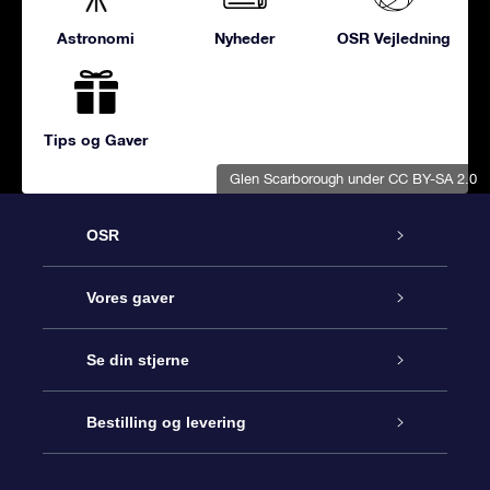
Astronomi
Nyheder
OSR Vejledning
Tips og Gaver
Glen Scarborough
under CC BY-SA 2.0
OSR
Kundeservice
Vores gaver
Kontakt os
Online Stjernegave
Se din stjerne
Bloggen
OSR Gavepakke
Star Register
Bestilling og levering
Oftest stillede spørgsmål
Superstjernegave
OSR Star Finder Appen
Kundelogin