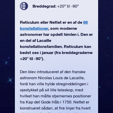
Breddegrad:
+20° til -90°
Reticulum eller Nettet er en af de
88
konstellationer
, som moderne
astronomer har opdelt himlen i. Den er
en del af Lacaille
konstellationsfamilien. Reticulum kan
bedst ses i januar (fra breddegraderne
+20° til -90°).
Den blev introduceret af den franske
astronom Nicolas Louis de Lacaille,
fordi han ville hylde streginddelingen i
øjestykket på sit lille teleskop, med
hvilket han målte stjernernes positioner
fra Kap det Gode Håb i 1750. Nettet er
konstrueret sådan, at fire linjer fra hvert