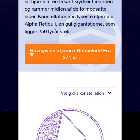
sit hjørne af en firkant krydser hinanden
og rammer midten af de to modsatte
sider. Konstellationens lyseste stjerne er
Alpha Reticuli, en gul gigantstjerne, som
ligger 250 lysår væk.
Navngiv en stjerne i Reticulum!
Fra
271 kr
Vælg din konstellation