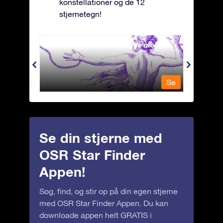
konstellationer og de 12
stjernetegn!
Andromeda - Den lænkede mø
Antli
Se
Se
Se din stjerne med
OSR Star Finder
Appen!
Søg, find, og stir op på din egen stjerne
med OSR Star Finder Appen. Du kan
downloade appen helt GRATIS i