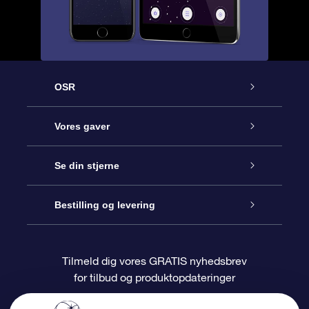
OSR
Kundeservice
Vores gaver
Kontakt os
Online Stjernegave
Se din stjerne
Bloggen
OSR Gavepakke
Star Register
Bestilling og levering
Oftest stillede spørgsmål
Superstjernegave
OSR Star Finder Appen
Kundelogin
Tilmeld dig vores GRATIS nyhedsbrev
for tilbud og produktopdateringer
Anmeldelser
OSR Gavekortet
Personliggjort Stjerneside
Betalingsinformation