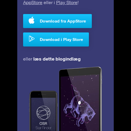
AppStore
eller i
Play Store
!
Download fra AppStore
Download i Play Store
læs dette blogindlæg
eller