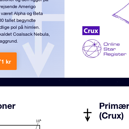
srejsende Amerigo
e været Alpha og Beta
00 tallet begyndte
dlige pol på himlen.
 kaldet Coalsack Nebula,
baggrund.
71 kr
oner
Primære
(Crux)