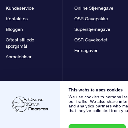
Kundeservice
Online Stjernegave
Kontakt os
OSR Gavepakke
Bloggen
Superstjernegave
Oftest stillede
OSR Gavekortet
spørgsmål
Firmagaver
Anmeldelser
This website uses cookies
We use cookies to personalise
our traffic. We also share info
and analytics partners who may
that they’ve collected from you
Online Star Register BV
- Laan van de Maagd 83, 7324 BT 