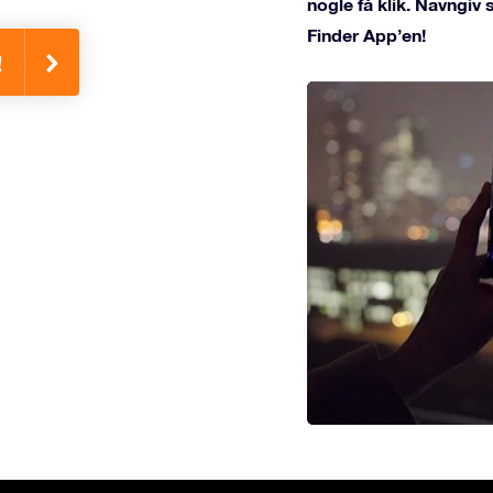
nogle få klik. Navngiv
Finder App’en!
!