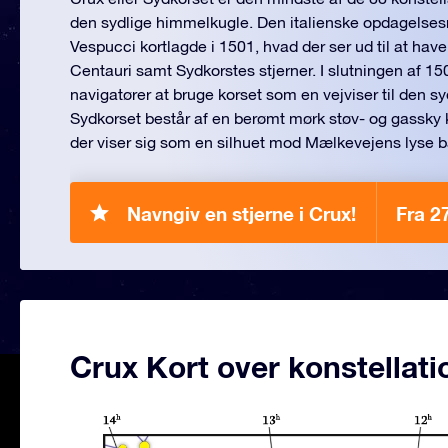
den sydlige himmelkugle. Den italienske opdagelse
Vespucci kortlagde i 1501, hvad der ser ud til at hav
Centauri samt Sydkorstes stjerner. I slutningen af 15
navigatører at bruge korset som en vejviser til den sy
Sydkorset består af en berømt mørk støv- og gassky
der viser sig som en silhuet mod Mælkevejens lyse 
Navngiv en stjerne i Crux!
Fra 2
Crux Kort over konstellati