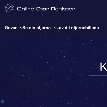
Gaver
Se din stjerne
Lav dit stjernebillede
K