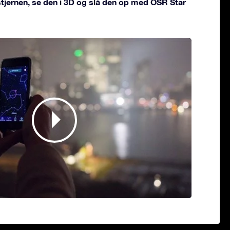
 stjernen, se den i 3D og slå den op med OSR Star