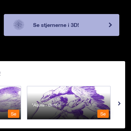
Se stjernerne i 3D!
!
Aquila - Ørnen
Aqu
Se
Se