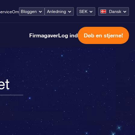
Bloggen
Anledning
SEK
Dansk
ervice
Om
Firmagaver
Log ind
Døb en stjerne!
et