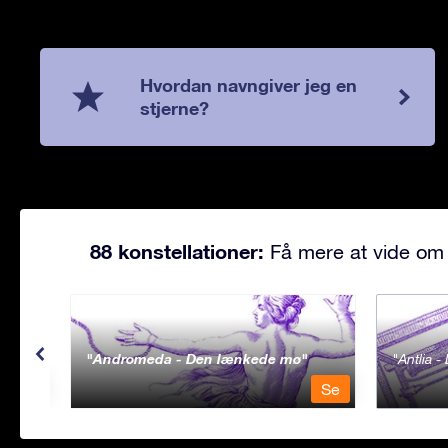
Hvordan navngiver jeg en
stjerne?
88 konstellationer:
Få mere at vide om 
Andromeda - Den lænkede mø
Antlia 
Se
Se