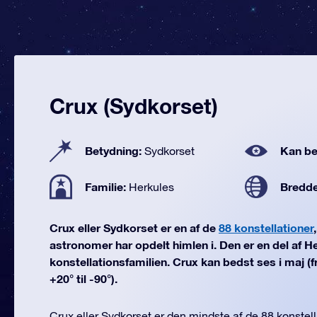
Crux (Sydkorset)
Betydning:
Kan be
Sydkorset
Familie:
Bredd
Herkules
Crux eller Sydkorset er en af de
88 konstellationer
astronomer har opdelt himlen i. Den er en del af H
konstellationsfamilien. Crux kan bedst ses i maj 
+20° til -90°).
Crux eller Sydkorset er den mindste af de 88 konstell