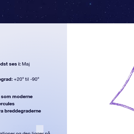
dst ses i:
Maj
egrad:
+20° til -90°
, som moderne
ercules
(fra breddegraderne
ationer og den ligger på