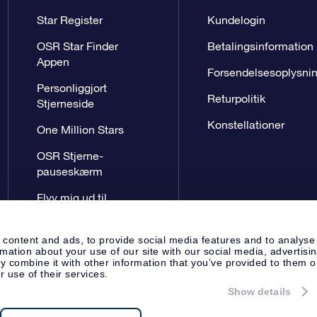
Star Register
Kundelogin
OSR Star Finder
Betalingsinformation
Appen
Forsendelsesoplysni
Personliggjort
Returpolitik
Stjerneside
Konstellationer
One Million Stars
OSR Stjerne-
pauseskærm
Flyv mig ud til
stjernerne VR-App
 content and ads, to provide social media features and to analyse
rmation about your use of our site with our social media, advertisi
 combine it with other information that you’ve provided to them o
r use of their services.
Show details
Presseside
Beskyttelse af perso
Apeldoorn, The Netherlands