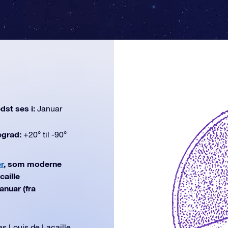
dst ses i:
Januar
egrad:
+20° til -90°
r
, som moderne
caille
anuar (fra
s Louis de Lacaille,