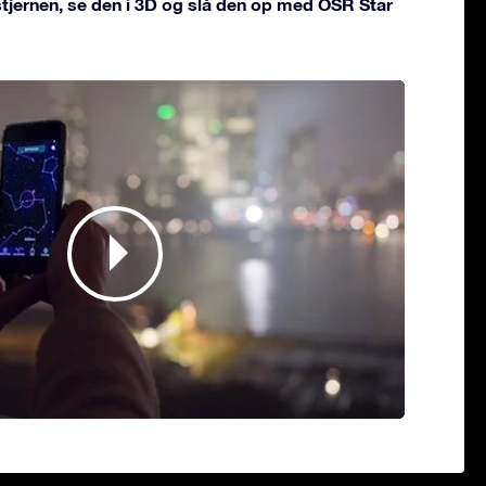
 stjernen, se den i 3D og slå den op med OSR Star