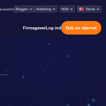
Bloggen
Anledning
NOK
Dansk
ervice
Om
Firmagaver
Log ind
Døb en stjerne!