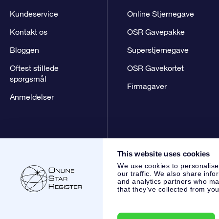
Kundeservice
Online Stjernegave
Kontakt os
OSR Gavepakke
Bloggen
Superstjernegave
Oftest stillede
OSR Gavekortet
spørgsmål
Firmagaver
Anmeldelser
This website uses cookies
We use cookies to personalise
our traffic. We also share info
and analytics partners who may
that they’ve collected from you
Online Star Register BV
- Laan van de Maagd 83, 7324 BT 