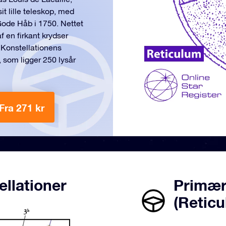
it lille teleskop, med
 Gode Håb i 1750. Nettet
af en firkant krydser
 Konstellationens
, som ligger 250 lysår
Fra 271 kr
ellationer
Primære
(Retic