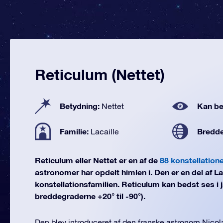
Reticulum (Nettet)
Betydning:
Kan be
Nettet
Familie:
Bredd
Lacaille
Reticulum eller Nettet er en af de
88 konstellatione
astronomer har opdelt himlen i. Den er en del af La
konstellationsfamilien. Reticulum kan bedst ses i j
breddegraderne +20° til -90°).
Den blev introduceret af den franske astronom Nicola