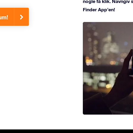
nogle få klik. Navngiv
Finder App’en!
lum!