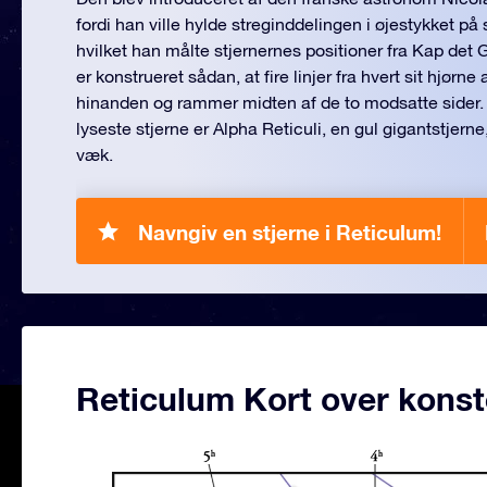
fordi han ville hylde streginddelingen i øjestykket på s
hvilket han målte stjernernes positioner fra Kap det
er konstrueret sådan, at fire linjer fra hvert sit hjørne 
hinanden og rammer midten af de to modsatte sider.
lyseste stjerne er Alpha Reticuli, en gul gigantstjerne
væk.
Navngiv en stjerne i Reticulum!
Reticulum Kort over konst