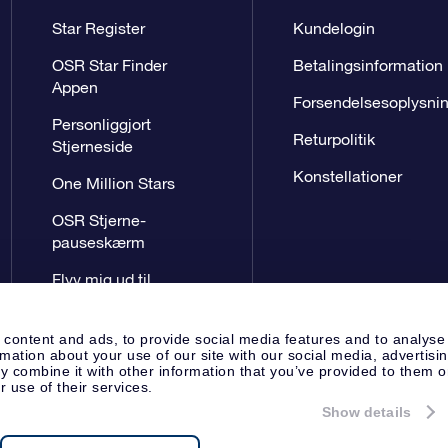
Star Register
Kundelogin
OSR Star Finder
Betalingsinformation
Appen
Forsendelsesoplysni
Personliggjort
Returpolitik
Stjerneside
Konstellationer
One Million Stars
OSR Stjerne-
pauseskærm
Flyv mig ud til
stjernerne VR-App
 content and ads, to provide social media features and to analyse
rmation about your use of our site with our social media, advertisi
 combine it with other information that you’ve provided to them o
r use of their services.
Show details
Presseside
Beskyttelse af perso
Apeldoorn, The Netherlands