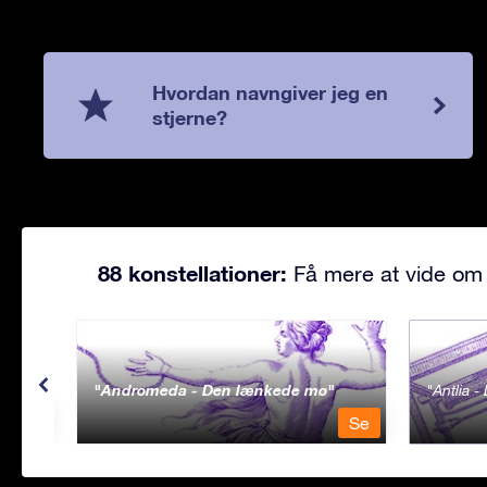
Hvordan navngiver jeg en
stjerne?
88 konstellationer:
Få mere at vide om 
Andromeda - Den lænkede mø
Antlia 
Se
Se