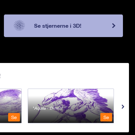
Se stjernerne i 3D!
!
Aquila - Ørnen
Aqu
Se
Se