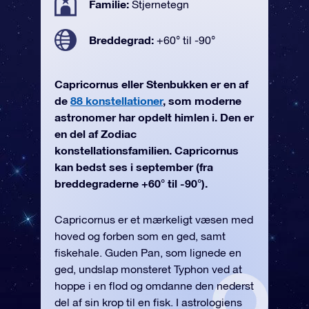
Familie:
Stjernetegn
Breddegrad:
+60° til -90°
Capricornus eller Stenbukken er en af
de
88 konstellationer
, som moderne
astronomer har opdelt himlen i. Den er
en del af Zodiac
konstellationsfamilien. Capricornus
kan bedst ses i september (fra
breddegraderne +60° til -90°).
Capricornus er et mærkeligt væsen med
hoved og forben som en ged, samt
fiskehale. Guden Pan, som lignede en
ged, undslap monsteret Typhon ved at
hoppe i en flod og omdanne den nederst
del af sin krop til en fisk. I astrologiens