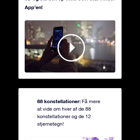
App’en!
88 konstellationer:
Få mere
at vide om hver af de 88
konstellationer og de 12
stjernetegn!