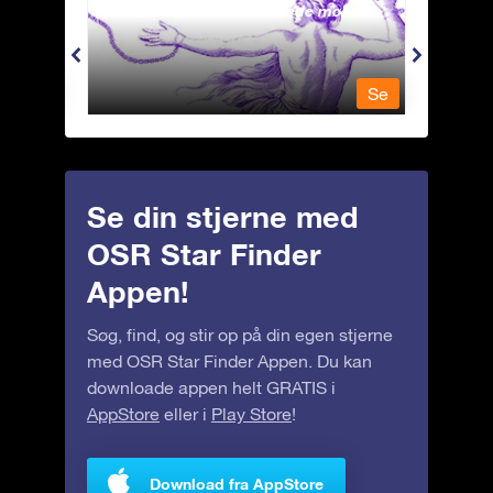
Andromeda - Den lænkede mø
Antli
Se
Se
Se din stjerne med
OSR Star Finder
Appen!
Søg, find, og stir op på din egen stjerne
med OSR Star Finder Appen. Du kan
downloade appen helt GRATIS i
AppStore
eller i
Play Store
!
Download fra AppStore