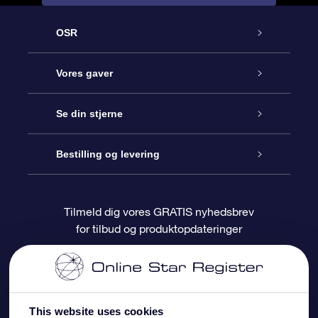
OSR
Kundeservice
Vores gaver
Kontakt os
Online Stjernegave
Se din stjerne
Bloggen
OSR Gavepakke
Star Register
Bestilling og levering
Oftest stillede spørgsmål
Superstjernegave
OSR Star Finder Appen
Kundelogin
Tilmeld dig vores GRATIS nyhedsbrev
for tilbud og produktopdateringer
Anmeldelser
OSR Gavekortet
Personliggjort Stjerneside
Betalingsinformation
Firmagaver
One Million Stars
Forsendelsesoplysninger
This website uses cookies
OSR Stjerne-pauseskærm
Returpolitik