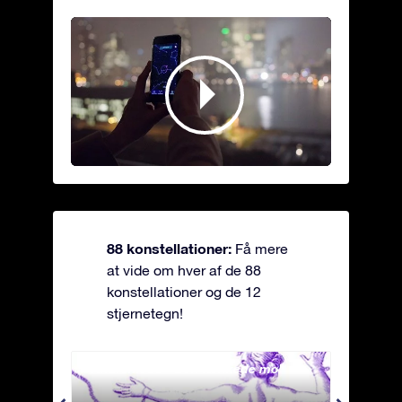
88 konstellationer:
Få mere
at vide om hver af de 88
konstellationer og de 12
stjernetegn!
Andromeda - Den lænkede mø
Antli