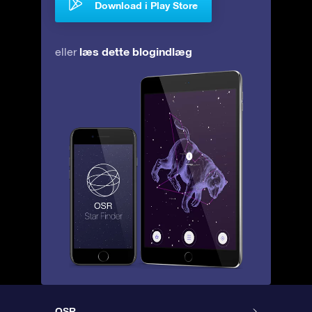
Download i Play Store
læs dette blogindlæg
eller
OSR