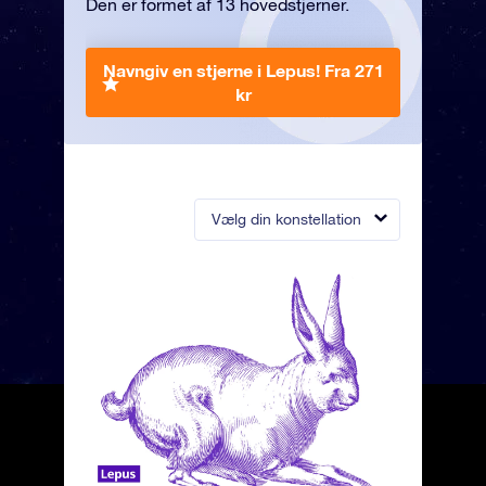
Den er formet af 13 hovedstjerner.
Navngiv en stjerne i Lepus!
Fra 271
kr
Vælg din konstellation