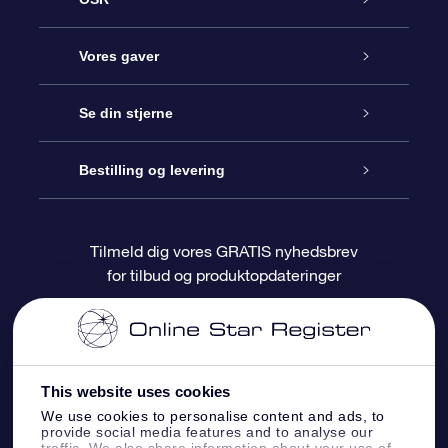
Kundeservice
Vores gaver
Kontakt os
Online Stjernegave
Se din stjerne
Bloggen
OSR Gavepakke
Star Register
Bestilling og levering
Oftest stillede spørgsmål
Superstjernegave
OSR Star Finder Appen
Kundelogin
Tilmeld dig vores GRATIS nyhedsbrev
for tilbud og produktopdateringer
Anmeldelser
OSR Gavekortet
Personliggjort Stjerneside
Betalingsinformation
Firmagaver
One Million Stars
Forsendelsesoplysninger
This website uses cookies
OSR Stjerne-pauseskærm
Returpolitik
We use cookies to personalise content and ads, to
provide social media features and to analyse our
traffic. We also share information about your use of