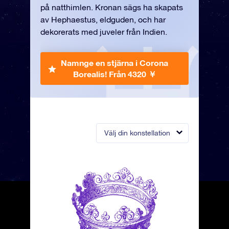
på natthimlen. Kronan sägs ha skapats
av Hephaestus, eldguden, och har
dekorerats med juveler från Indien.
Namnge en stjärna i Corona
Borealis!
Från 4320 ￥
Välj din konstellation