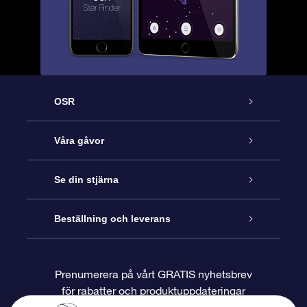
OSR
Kundtjänst
Våra gåvor
Kontakta oss
Online-Stjärngåva
Se din stjärna
Blogg
OSR Gåvopaket
Stjärnregiste
Beställning och leverans
Vanliga frågor
Super Star-gåva
OSR:s App Star Finder
Kundinloggning
Prenumerera på vårt GRATIS nyhetsbrev
för rabatter och produktuppdateringar
Recensioner
OSR Presentkort
Personlig Stjärnsida
Betalningsinformation