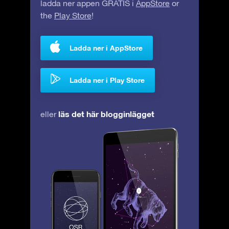
ladda ner appen GRATIS i
AppStore
or
the
Play Store
!
Ladda ner i AppStore
Ladda ner i Play Store
läs det här blogginlägget
eller