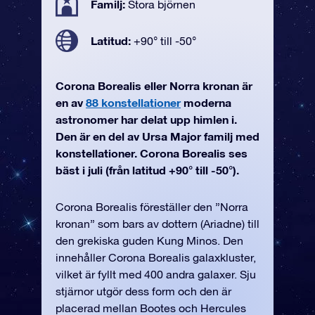
Familj:
Stora björnen
Latitud:
+90° till -50°
Corona Borealis eller Norra kronan är
en av
88 konstellationer
moderna
astronomer har delat upp himlen i.
Den är en del av Ursa Major familj med
konstellationer. Corona Borealis ses
bäst i juli (från latitud +90° till -50°).
Corona Borealis föreställer den ”Norra
kronan” som bars av dottern (Ariadne) till
den grekiska guden Kung Minos. Den
innehåller Corona Borealis galaxkluster,
vilket är fyllt med 400 andra galaxer. Sju
stjärnor utgör dess form och den är
placerad mellan Bootes och Hercules