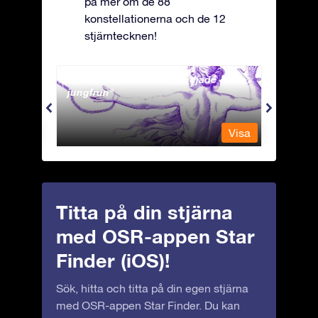
på mer om de 88
konstellationerna och de 12
stjärntecknen!
Andromeda - Den fastkedjade
Antli
jungfrun
Visa
Visa
Titta på din stjärna
med OSR-appen Star
Finder (iOS)!
Sök, hitta och titta på din egen stjärna
med OSR-appen Star Finder. Du kan