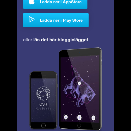
Ladda ner i AppStore
Ladda ner i Play Store
läs det här blogginlägget
eller