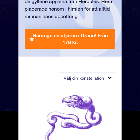
de gyllene äpplena från Hercules. Hera
placerade honom i himlen för att alltid
minnas hans uppoffring.
Namnge en stjärna i Draco!
Från
178 kr.
Välj din konstellation