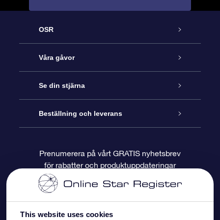
OSR
Kundtjänst
Våra gåvor
Kontakta oss
Online-Stjärngåva
Se din stjärna
Blogg
OSR Gåvopaket
Stjärnregiste
Beställning och leverans
Vanliga frågor
Super Star-gåva
OSR:s App Star Finder
Kundinloggning
Prenumerera på vårt GRATIS nyhetsbrev
för rabatter och produktuppdateringar
Recensioner
OSR Presentkort
Personlig Stjärnsida
Betalningsinformation
Företagspresenter
One Million Stars
Leveransinformation
This website uses cookies