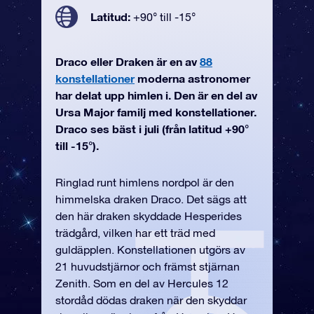
Latitud:
+90° till -15°
Draco eller Draken är en av
88
konstellationer
moderna astronomer
har delat upp himlen i. Den är en del av
Ursa Major familj med konstellationer.
Draco ses bäst i juli (från latitud +90°
till -15°).
Ringlad runt himlens nordpol är den
himmelska draken Draco. Det sägs att
den här draken skyddade Hesperides
trädgård, vilken har ett träd med
guldäpplen. Konstellationen utgörs av
21 huvudstjärnor och främst stjärnan
Zenith. Som en del av Hercules 12
stordåd dödas draken när den skyddar