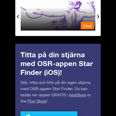
Andromeda - Den fastkedjade
Antli
jungfrun
Visa
Visa
Titta på din stjärna
med OSR-appen Star
Finder (iOS)!
Sök, hitta och titta på din egen stjärna
med OSR-appen Star Finder. Du kan
ladda ner appen GRATIS i
AppStore
or
the
Play Store
!