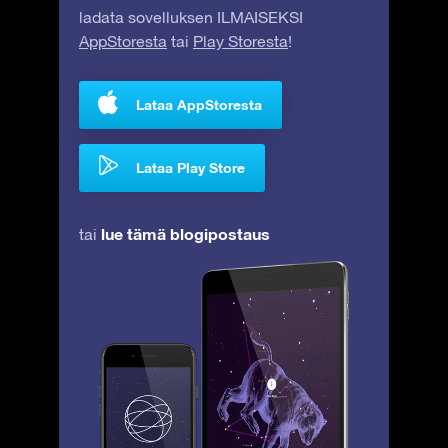
ladata sovelluksen ILMAISEKSI
AppStoresta
tai
Play Storesta
!
Lataa AppStoresta
Lataa Play Store
lue tämä blogipostaus
tai