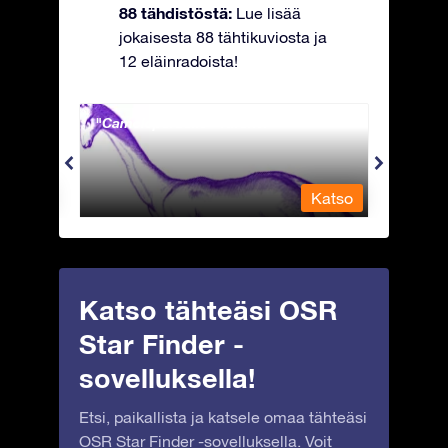
88 tähdistöstä:
Lue lisää
jokaisesta 88 tähtikuviosta ja
12 eläinradoista!
Camelopardalis - Kirahvi
Capri
Katso
Katso
Katso tähteäsi OSR
Star Finder -
sovelluksella!
Etsi, paikallista ja katsele omaa tähteäsi
OSR Star Finder -sovelluksella. Voit