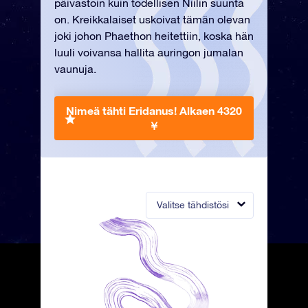
päivastoin kuin todellisen Niilin suunta
on. Kreikkalaiset uskoivat tämän olevan
joki johon Phaethon heitettiin, koska hän
luuli voivansa hallita auringon jumalan
vaunuja.
Nimeä tähti Eridanus!
Alkaen 4320
￥
Valitse tähdistösi