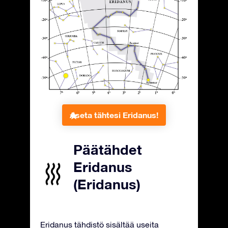
Aseta tähtesi Eridanus!
Päätähdet
Eridanus
(Eridanus)
Eridanus tähdistö sisältää useita