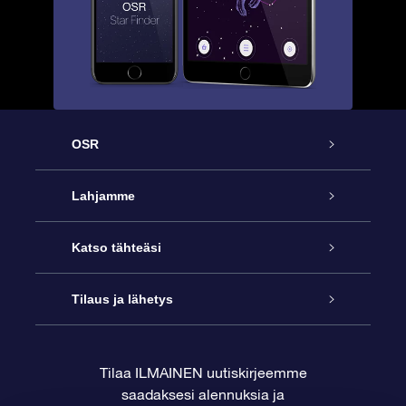
OSR
Palvelu
Lahjamme
Ota meihin yhteyttä
Online Star -lahja
Katso tähteäsi
Blogi
OSR-lahjapakkaus
Star Register
Tilaus ja lähetys
Usein kysytyt kysymykset
Supertähtilahja
OSR Star Finder -sovelluksella
Ota meihin yhteyttä
Tilaa ILMAINEN uutiskirjeemme
saadaksesi alennuksia ja
Arvostelut
OSR-lahjakortti
Henkilökohtainen Tähtisivu
Maksutiedot