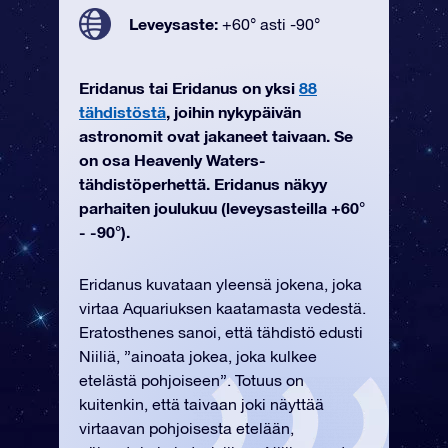
Leveysaste:
+60° asti -90°
Eridanus tai Eridanus on yksi
88
tähdistöstä
, joihin nykypäivän
astronomit ovat jakaneet taivaan. Se
on osa Heavenly Waters-
tähdistöperhettä. Eridanus näkyy
parhaiten joulukuu (leveysasteilla +60°
- -90°).
Eridanus kuvataan yleensä jokena, joka
virtaa Aquariuksen kaatamasta vedestä.
Eratosthenes sanoi, että tähdistö edusti
Niiliä, ”ainoata jokea, joka kulkee
etelästä pohjoiseen”. Totuus on
kuitenkin, että taivaan joki näyttää
virtaavan pohjoisesta etelään,