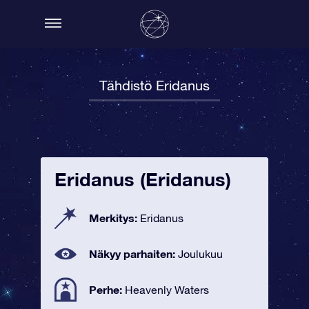
Tähdistö Eridanus
Eridanus (Eridanus)
Merkitys:
Eridanus
Näkyy parhaiten:
Joulukuu
Perhe:
Heavenly Waters