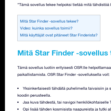
”Tämä sovellus tekee helpoksi tietää mitä tähdistöä ka
Mitä Star Finder -sovellus tekee?
Video: kuinka sovellus toimii?
Mitä käyttäjät ovat pitäneet Star Finderista?
Mitä Star Finder -sovellus
Tämä sovellus luotiin erityisesti OSR:lle helpottamaan
paikallistamista. OSR Star Finder -sovelluksella voit:
Yksinkertaisesti tähdätä puhelimella taivaisiin j
koodin perusteella.
Jaa kuva tähdestä, tai navigoi henkilökohtaiselle T
Opi lisää tähden kosmisista naapureista ja tutki al