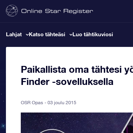
Lahjat
Katso tähteäsi
Luo tähtikuviosi
Paikallista oma tähtesi y
Finder -sovelluksella
OSR Opas
03 joulu 2015