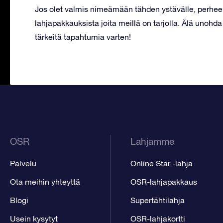
Jos olet valmis nimeämään tähden ystävälle, perheen j
lahjapakkauksista joita meillä on tarjolla. Älä unohd
tärkeitä tapahtumia varten!
OSR
Lahjamme
Palvelu
Online Star -lahja
Ota meihin yhteyttä
OSR-lahjapakkaus
Blogi
Supertähtilahja
Usein kysytyt
OSR-lahjakortti