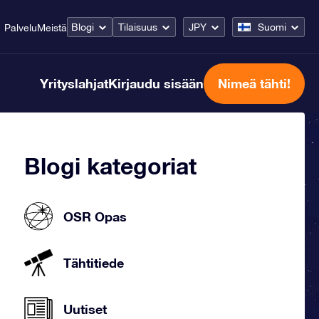
Blogi
Tilaisuus
JPY
Suomi
Palvelu
Meistä
Yrityslahjat
Kirjaudu sisään
Nimeä tähti!
Blogi kategoriat
OSR Opas
Tähtitiede
Uutiset