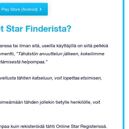
Play Store (Android)
t Star Finderista?
sa tai ilman sitä, useilla käyttäjillä on siitä pelkkiä
mmentti,
“Tähdistön arvuuttelun jälkeen, kokeilimme
öytämisestä helpompaa.”
vellusta tähtien katseluun, voit lopettaa etsimisen,
nimeämään tähden jollekin tietylle henkilölle, voit
paa kuin rekisteröidä tähti Online Star Registerissä.