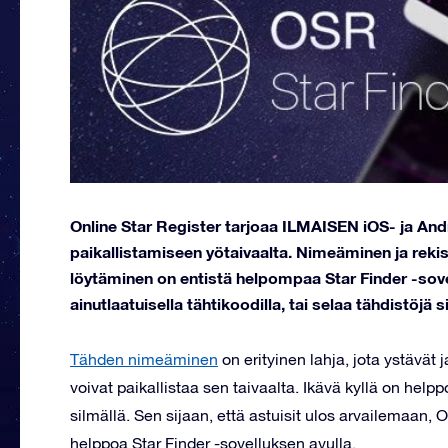
Online Star Register tarjoaa ILMAISEN iOS- ja Andr
paikallistamiseen yötaivaalta. Nimeäminen ja reki
löytäminen on entistä helpompaa Star Finder -sovellu
ainutlaatuisella tähtikoodilla, tai selaa tähdistöjä si
Tähden nimeäminen
on erityinen lahja, jota ystävät
voivat paikallistaa sen taivaalta. Ikävä kyllä on helpp
silmällä. Sen sijaan, että astuisit ulos arvailemaan,
helppoa Star Finder -sovelluksen avulla.