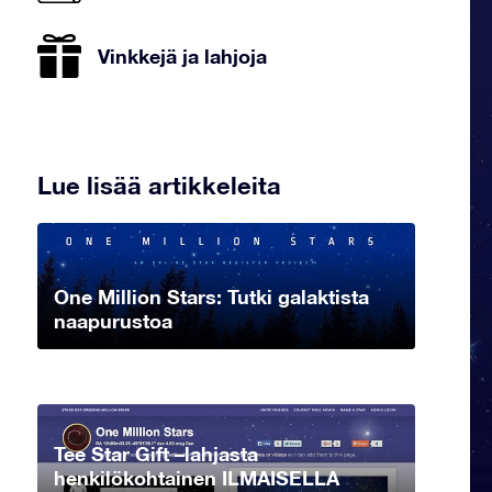
Vinkkejä ja lahjoja
Lue lisää artikkeleita
One Million Stars: Tutki galaktista
naapurustoa
Tee Star Gift –lahjasta
henkilökohtainen ILMAISELLA