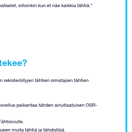
tselet, silloinkin kun et näe kaikkia tähtiä.”
 tekee?
 rekisteröityjen tähtien omistajien tähtien
a sovellus paikantaa tähden ainutlaatuisen OSR-
ähtisivulle.
ueen muita tähtiä ja tähdistöjä.