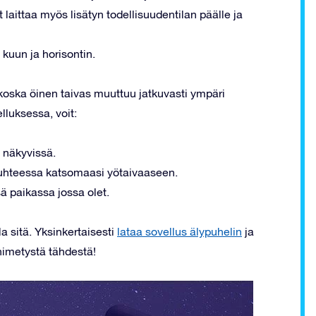
it laittaa myös lisätyn todellisuudentilan päälle ja
 kuun ja horisontin.
 koska öinen taivas muuttuu jatkuvasti ympäri
lluksessa, voit:
 näkyvissä.
 suhteessa katsomaasi yötaivaaseen.
sä paikassa jossa olet.
a sitä. Yksinkertaisesti
lataa sovellus älypuhelin
ja
nimetystä tähdestä!