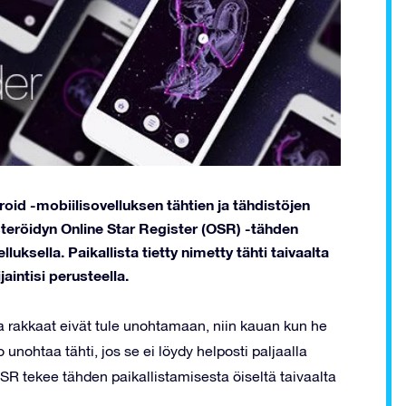
oid -mobiilisovelluksen tähtien ja tähdistöjen
steröidyn Online Star Register (OSR) -tähden
ksella. Paikallista tietty nimetty tähti taivaalta
jaintisi perusteella.
 ja rakkaat eivät tule unohtamaan, niin kauan kun he
o unohtaa tähti, jos se ei löydy helposti paljaalla
 OSR tekee tähden paikallistamisesta öiseltä taivaalta