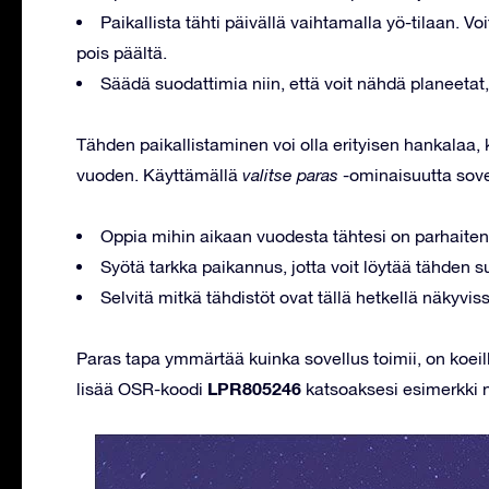
Paikallista tähti päivällä vaihtamalla yö-tilaan. Vo
pois päältä.
Säädä suodattimia niin, että voit nähdä planeetat,
Tähden paikallistaminen voi olla erityisen hankalaa,
vuoden. Käyttämällä
valitse paras
-ominaisuutta sove
Oppia mihin aikaan vuodesta tähtesi on parhaiten
Syötä tarkka paikannus, jotta voit löytää tähden
Selvitä mitkä tähdistöt ovat tällä hetkellä näkyvis
Paras tapa ymmärtää kuinka sovellus toimii, on koeill
LPR805246
lisää OSR-koodi
katsoaksesi esimerkki 