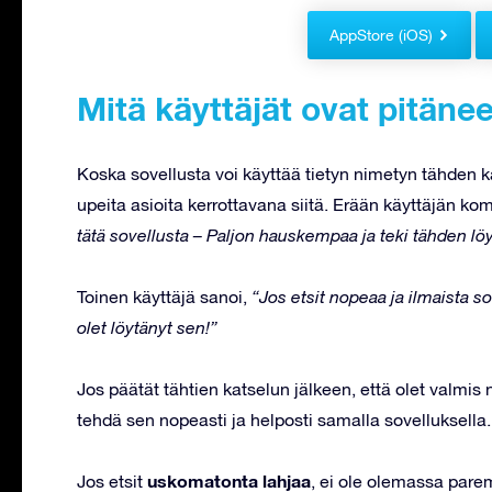
AppStore (iOS)
Mitä käyttäjät ovat pitänee
Koska sovellusta voi käyttää tietyn nimetyn tähden kans
upeita asioita kerrottavana siitä. Erään käyttäjän ko
tätä sovellusta – Paljon hauskempaa ja teki tähden l
Toinen käyttäjä sanoi,
“Jos etsit nopeaa ja ilmaista so
olet löytänyt sen!”
Jos päätät tähtien katselun jälkeen, että olet valmis 
tehdä sen nopeasti ja helposti samalla sovelluksella.
uskomatonta lahjaa
Jos etsit
, ei ole olemassa parem