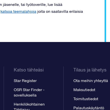
äsenelle, tai työtoverille, lue lisää
a
katsoa teemalahjoja
joita on saatavilla erilaisia
Katso tähteäsi
Tilaus ja lähetys
Star Register
Ota meihin yhteyttä
OSR Star Finder -
Maksutiedot
sovelluksella
Toimitustiedot
Henkilökohtainen
Palautuskäytäntö
Tähtisivu