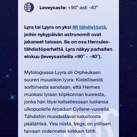
Leveysaste:
+90° asti -40°
Lyra tai Lyyra on yksi
88 tähdistöstä
,
joihin nykypäivän astronomit ovat
jakaneet taivaan. Se on osa Hercules-
tähdistöperhettä. Lyra näkyy parhaiten
elokuu (leveysasteilla +90° - -40°).
Mytologiassa Lyyra oli Orpheuksen
suuren muusikon lyyra. Kielellisestä
soittimesta sanotaan, että Hermes
muokasi lyraan kilpikonnan kuoresta,
jonka hän löysi katsellessaan luolansa
ulkopuolelle Arcadian Cyllene-vuorella.
Tähdistön muodostavat kaksitoista
päätähteä. Yksi niistä, Vega, on yöllisen
taivaan viidenneksi kirkkain tähti.