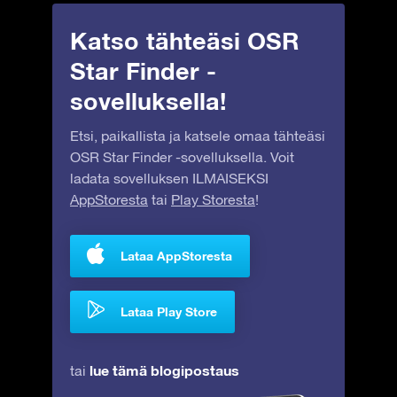
Katso tähteäsi OSR
Star Finder -
sovelluksella!
Etsi, paikallista ja katsele omaa tähteäsi
OSR Star Finder -sovelluksella. Voit
ladata sovelluksen ILMAISEKSI
AppStoresta
tai
Play Storesta
!
Lataa AppStoresta
Lataa Play Store
lue tämä blogipostaus
tai