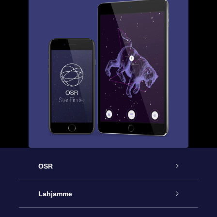
OSR
Palvelu
Lahjamme