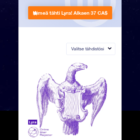
Nimeä tähti Lyra!
Alkaen 37 CA$
Valitse tähdistösi