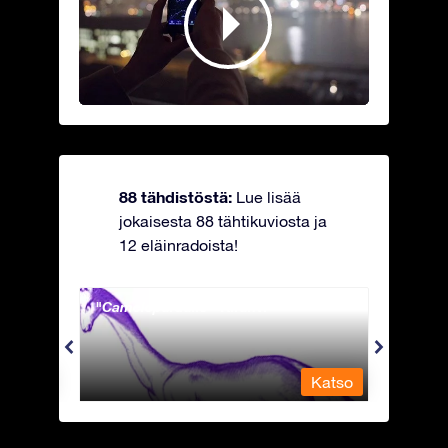
88 tähdistöstä:
Lue lisää
jokaisesta 88 tähtikuviosta ja
12 eläinradoista!
Camelopardalis - Kirahvi
Capri
Katso
Katso