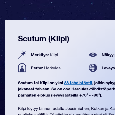
Scutum (Kilpi)
Merkitys:
Näkyy 
Kilpi
Perhe:
Leveys
Herkules
Scutum tai Kilpi on yksi
88 tähdistöstä
, joihin ny
jakaneet taivaan. Se on osa Hercules-tähdistöper
parhaiten elokuu (leveysasteilla +70° - -90°).
Kilpi löytyy Linnunradalta Jousimiehen, Kotkan ja
puoliskon väliltä. Tähdistön alkuperäinen nimi oli S