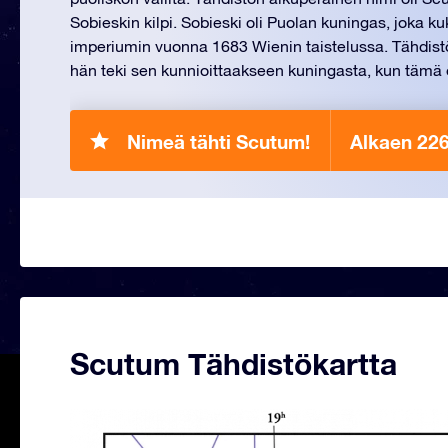
Sobieskin kilpi. Sobieski oli Puolan kuningas, joka k
imperiumin vuonna 1683 Wienin taistelussa. Tähdist
hän teki sen kunnioittaakseen kuningasta, kun tämä o
Nimeä tähti Scutum!
Alkaen 22
Scutum Tähdistökartta