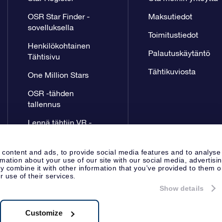
OSR Star Finder -
Maksutiedot
sovelluksella
Toimitustiedot
Henkilökohtainen
Palautuskäytäntö
Tähtisivu
Tähtikuviosta
One Million Stars
OSR -tähden
tallennus
Lennä tähtiin VR -
sovellus
 content and ads, to provide social media features and to analyse
rmation about your use of our site with our social media, advertisi
 combine it with other information that you’ve provided to them o
r use of their services.
Show details
Lehdistösivu
Tietosuoja ja vas
Apeldoorn, The Netherlands
8.62.722B01
Customize