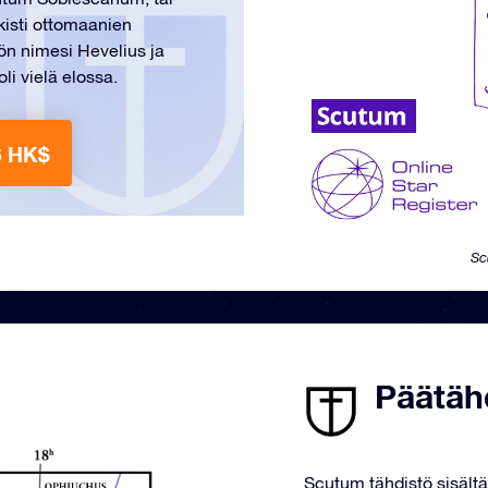
ukisti ottomaanien
ön nimesi Hevelius ja
li vielä elossa.
6 HK$
Sc
Päätähd
Scutum tähdistö sisältä