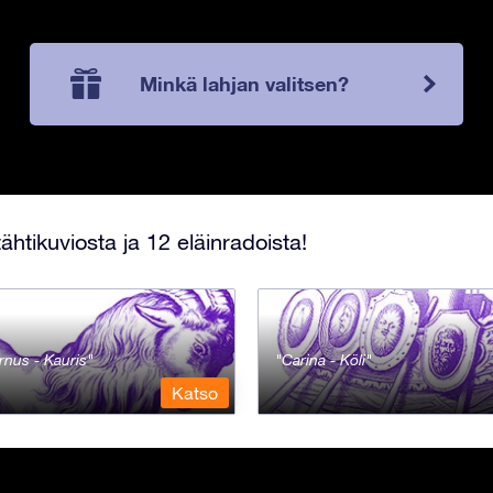
Minkä lahjan valitsen?
ähtikuviosta ja 12 eläinradoista!
rnus - Kauris
Carina - Köli
Katso