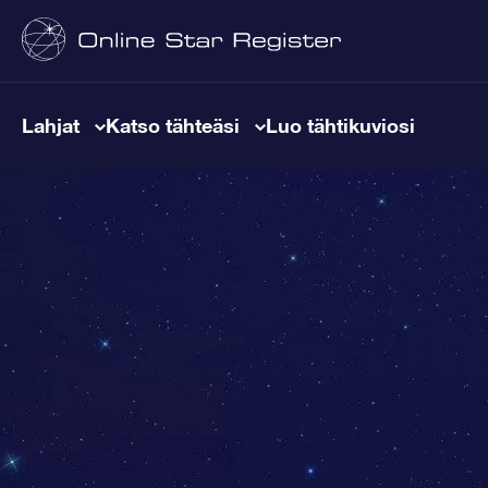
Lahjat
Katso tähteäsi
Luo tähtikuviosi