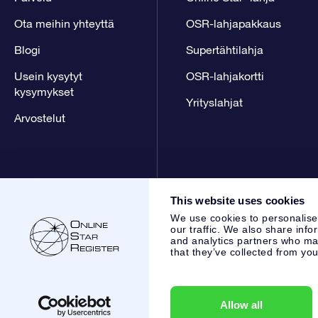
Ota meihin yhteyttä
OSR-lahjapakkaus
Blogi
Supertähtilahja
Usein kysytyt
OSR-lahjakortti
kysymykset
Yrityslahjat
Arvostelut
This website uses cookies
We use cookies to personalise
our traffic. We also share info
and analytics partners who may
that they’ve collected from you
Online Star Register BV
- Laan van de Maagd 83, 7324 BT 
,
Asiakaspalvelu:
help@osr.org
KVK: 60333553, VAT: NL 853
Allow all