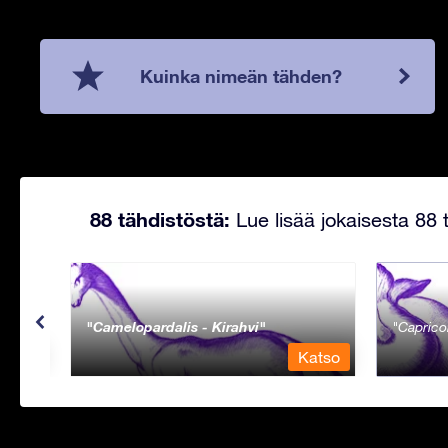
Kuinka nimeän tähden?
88 tähdistöstä:
Lue lisää jokaisesta 88 t
Camelopardalis - Kirahvi
Caprico
Katso
Katso