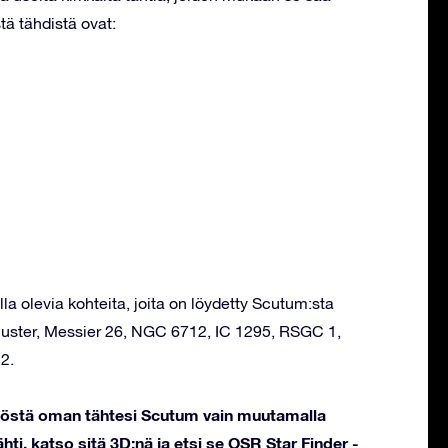
tä tähdistä ovat:
la olevia kohteita, joita on löydetty Scutum:sta
Cluster, Messier 26, NGC 6712, IC 1295, RSGC 1,
2.
stöstä oman tähtesi Scutum vain muutamalla
hti, katso sitä 3D:nä ja etsi se OSR Star Finder -