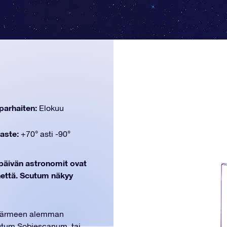
parhaiten:
Elokuu
aste:
+70° asti -90°
kypäivän astronomit ovat
hettä. Scutum näkyy
 Käärmeen alemman
cutum Sobiescanum, tai