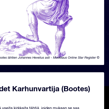
otes lähtien Johannes Hevelius asti - Muokkaus Online Star Register ©
et Karhunvartija (Bootes)
ä useita kirkkaita tähtiä, joiden mukaan se saa