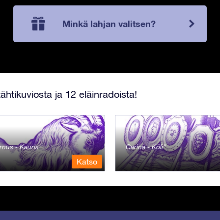
Minkä lahjan valitsen?
ähtikuviosta ja 12 eläinradoista!
rnus - Kauris
Carina - Köli
Katso