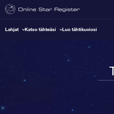
Lahjat
Katso tähteäsi
Luo tähtikuviosi