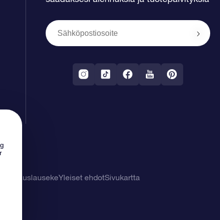
ng
r
tuuvapauslauseke
Yleiset ehdot
Sivukartta