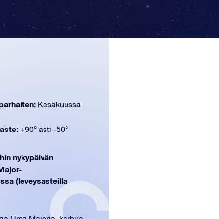
parhaiten:
Kesäkuussa
aste:
+90° asti -50°
oihin nykypäivän
Major-
sa (leveysasteilla
aa Ursa Majoria, karhua.