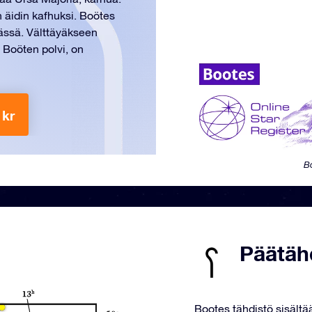
 äidin kafhuksi. Boötes
sässä. Välttäyäkseen
, Boöten polvi, on
 kr
Bo
Päätähd
Bootes tähdistö sisältä