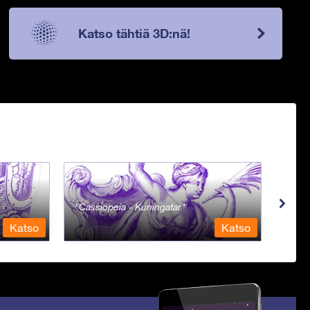
Katso tähtiä 3D:nä!
Cassiopeia - Kuningatar
Cent
Katso
Katso