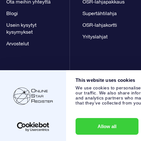
Ota meihin yhteyttä
OSR-lahjapakkaus
Blogi
Supertähtilahja
Usein kysytyt
OSR-lahjakortti
kysymykset
Yrityslahjat
Arvostelut
This website uses cookies
We use cookies to personalise
our traffic. We also share info
and analytics partners who may
that they’ve collected from you
Online Star Register BV
- Laan van de Maagd 83, 7324 BT 
,
Asiakaspalvelu:
help@osr.org
KVK: 60333553, VAT: NL 853
Allow all