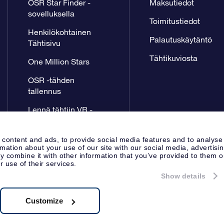
OSR Star Finder -
Maksutiedot
sovelluksella
Toimitustiedot
Henkilökohtainen
Palautuskäytäntö
Tähtisivu
Tähtikuviosta
One Million Stars
OSR -tähden
tallennus
Lennä tähtiin VR -
sovellus
 content and ads, to provide social media features and to analyse
rmation about your use of our site with our social media, advertisi
 combine it with other information that you’ve provided to them o
r use of their services.
Show details
Lehdistösivu
Tietosuoja ja vas
Apeldoorn, The Netherlands
8.62.722B01
Customize