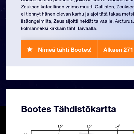
Zeuksen kateellinen vaimo muutti Calliston, Zeuksen
ei tiennyt hänen olevan karhu ja ajoi tätä takaa met
lisäongelmilta, Zeus sijoitti heidät taivaalle. Arcturus
kolmanneksi kirkkain tähti taivaalla.
Nimeä tähti Bootes!
Alkaen 271
Bootes Tähdistökartta