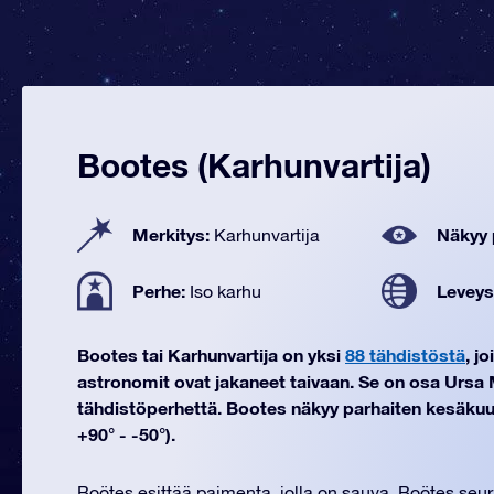
Bootes (Karhunvartija)
Merkitys:
Näkyy 
Karhunvartija
Perhe:
Leveys
Iso karhu
Bootes tai Karhunvartija on yksi
88 tähdistöstä
, j
astronomit ovat jakaneet taivaan. Se on osa Ursa 
tähdistöperhettä. Bootes näkyy parhaiten kesäkuus
+90° - -50°).
Boötes esittää paimenta, jolla on sauva. Boötes seur