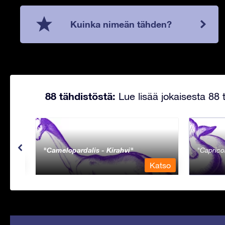
Kuinka nimeän tähden?
88 tähdistöstä:
Lue lisää jokaisesta 88 t
Camelopardalis - Kirahvi
Caprico
Katso
Katso