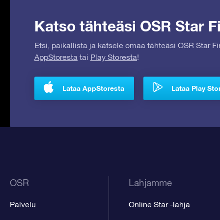
Katso tähteäsi OSR Star Fi
Etsi, paikallista ja katsele omaa tähteäsi OSR Star F
AppStoresta
tai
Play Storesta
!
Lataa AppStoresta
Lataa Play Sto
OSR
Lahjamme
Palvelu
Online Star -lahja