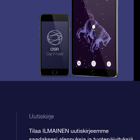
Uutiskirje
Tilaa ILMAINEN uutiskirjeemme
saadaksesi alennuksia ja tuotepäivityksiä