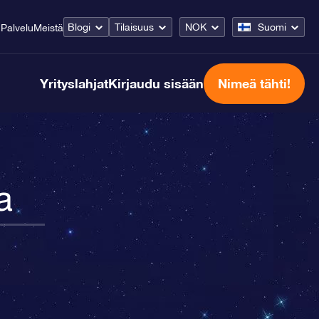
Blogi
Tilaisuus
NOK
Suomi
Palvelu
Meistä
Yrityslahjat
Kirjaudu sisään
Nimeä tähti!
a