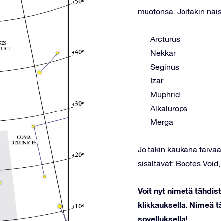
muotonsa. Joitakin näis
Arcturus
Nekkar
Seginus
Izar
Muphrid
Alkalurops
Merga
Joitakin kaukana taivaal
sisältävät: Bootes Voi
Voit nyt nimetä tähdi
klikkauksella. Nimeä tä
sovelluksella!