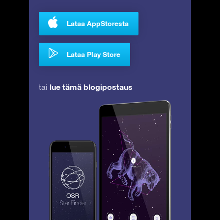
Lataa AppStoresta
Lataa Play Store
lue tämä blogipostaus
tai