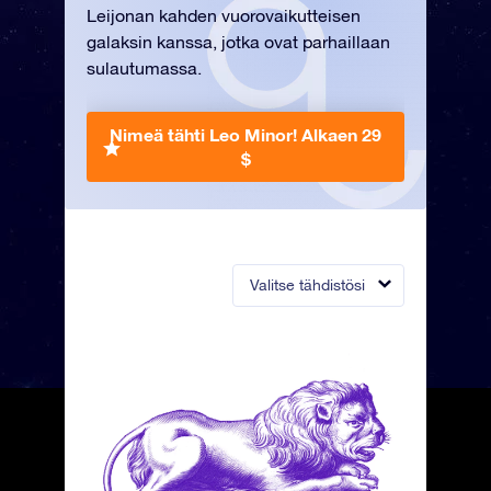
Leijonan kahden vuorovaikutteisen
galaksin kanssa, jotka ovat parhaillaan
sulautumassa.
Nimeä tähti Leo Minor!
Alkaen 29
$
Valitse tähdistösi