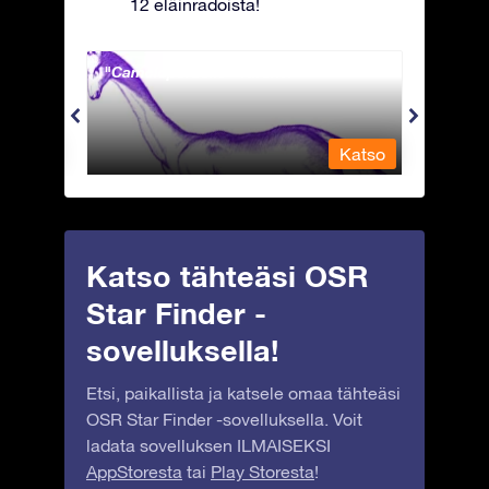
12 eläinradoista!
Camelopardalis - Kirahvi
Capri
Katso
Katso
Katso tähteäsi OSR
Star Finder -
sovelluksella!
Etsi, paikallista ja katsele omaa tähteäsi
OSR Star Finder -sovelluksella. Voit
ladata sovelluksen ILMAISEKSI
AppStoresta
tai
Play Storesta
!