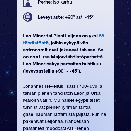
Perhe:
Iso karhu
Leveysaste:
+90° asti -45°
Leo Minor tai Pieni Leijona on yksi
88
tähdistöstä
, joihin nykypäivän
astronomit ovat jakaneet taivaan. Se
on osa Ursa Major-tähdistöperhettä.
Leo Minor näkyy parhaiten huhtikuu
(leveysasteilla +90° - -45°).
Johannes Hevelius lisäsi 1700-luvulla
tämän pienen tähdistön Leon ja Ursa
Majorin väliin. Muinaiset egyptiläiset
tunnistivat pienen ryhmän tähtiä
gasellilauman jättämistä jäljistä, kun ne
pakenivat Leijonaa. Kahdeksan
päätähteä muodostavat Pienen