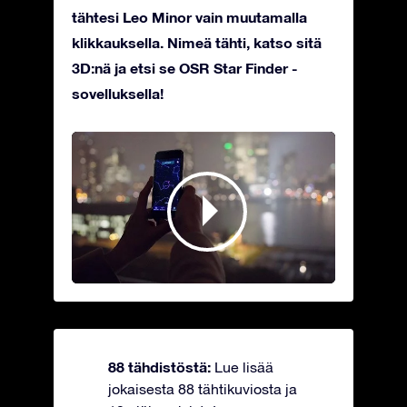
tähtesi Leo Minor vain muutamalla
klikkauksella. Nimeä tähti, katso sitä
3D:nä ja etsi se OSR Star Finder -
sovelluksella!
88 tähdistöstä:
Lue lisää
jokaisesta 88 tähtikuviosta ja