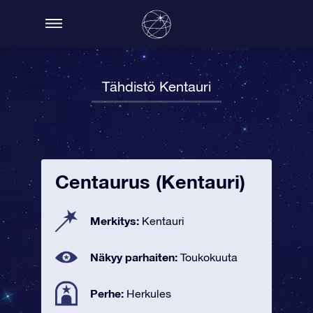
Tähdistö Kentauri
Centaurus (Kentauri)
Merkitys:
Kentauri
Näkyy parhaiten:
Toukokuuta
Perhe:
Herkules