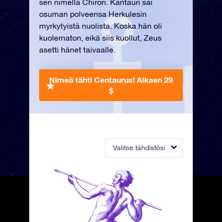
sen nimellä Chiron. Kantauri sai
osuman polveensa Herkulesin
myrkytyistä nuolista. Koska hän oli
kuolematon, eikä siis kuollut, Zeus
asetti hänet taivaalle.
Nimeä tähti Centaurus!
Alkaen 29
$
Valitse tähdistösi