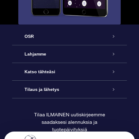
OSR
Palvelu
Lahjamme
Ota meihin yhteyttä
Online Star -lahja
Katso tähteäsi
Blogi
OSR-lahjapakkaus
Star Register
Tilaus ja lähetys
Usein kysytyt kysymykset
Supertähtilahja
OSR Star Finder -sovelluksella
Ota meihin yhteyttä
Tilaa ILMAINEN uutiskirjeemme
saadaksesi alennuksia ja
Arvostelut
OSR-lahjakortti
Henkilökohtainen Tähtisivu
Maksutiedot
tuotepäivityksiä