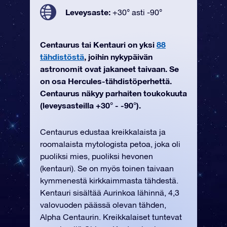
Leveysaste:
+30° asti -90°
Centaurus tai Kentauri on yksi
88
tähdistöstä
, joihin nykypäivän
astronomit ovat jakaneet taivaan. Se
on osa Hercules-tähdistöperhettä.
Centaurus näkyy parhaiten toukokuuta
(leveysasteilla +30° - -90°).
Centaurus edustaa kreikkalaista ja
roomalaista mytologista petoa, joka oli
puoliksi mies, puoliksi hevonen
(kentauri). Se on myös toinen taivaan
kymmenestä kirkkaimmasta tähdestä.
Kentauri sisältää Aurinkoa lähinnä, 4,3
valovuoden päässä olevan tähden,
Alpha Centaurin. Kreikkalaiset tuntevat