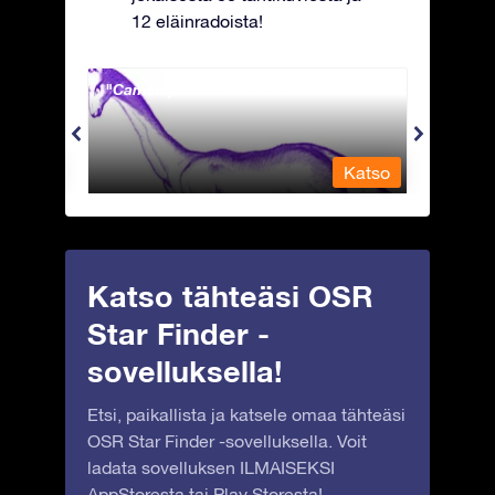
12 eläinradoista!
Camelopardalis - Kirahvi
Capri
Katso
Katso
Katso tähteäsi OSR
Star Finder -
sovelluksella!
Etsi, paikallista ja katsele omaa tähteäsi
OSR Star Finder -sovelluksella. Voit
ladata sovelluksen ILMAISEKSI
AppStoresta
tai
Play Storesta
!