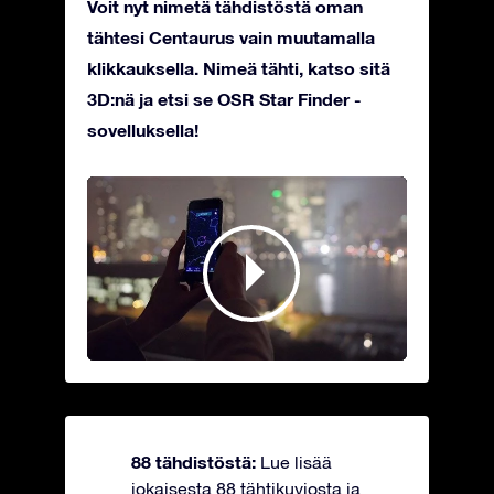
Voit nyt nimetä tähdistöstä oman
tähtesi Centaurus vain muutamalla
klikkauksella. Nimeä tähti, katso sitä
3D:nä ja etsi se OSR Star Finder -
sovelluksella!
88 tähdistöstä:
Lue lisää
jokaisesta 88 tähtikuviosta ja