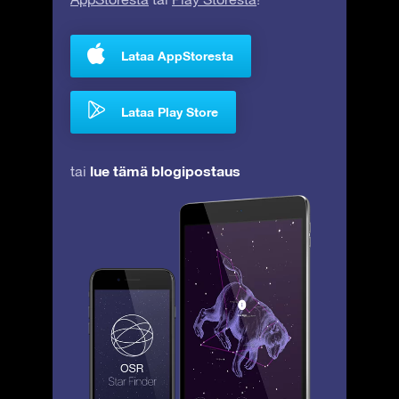
Lataa AppStoresta
Lataa Play Store
lue tämä blogipostaus
tai