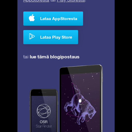
Lataa AppStoresta
Lataa Play Store
lue tämä blogipostaus
tai