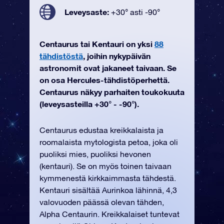
Leveysaste:
+30° asti -90°
Centaurus tai Kentauri on yksi
88
tähdistöstä
, joihin nykypäivän
astronomit ovat jakaneet taivaan. Se
on osa Hercules-tähdistöperhettä.
Centaurus näkyy parhaiten toukokuuta
(leveysasteilla +30° - -90°).
Centaurus edustaa kreikkalaista ja
roomalaista mytologista petoa, joka oli
puoliksi mies, puoliksi hevonen
(kentauri). Se on myös toinen taivaan
kymmenestä kirkkaimmasta tähdestä.
Kentauri sisältää Aurinkoa lähinnä, 4,3
valovuoden päässä olevan tähden,
Alpha Centaurin. Kreikkalaiset tuntevat