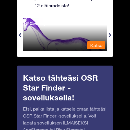
12 eläinradoista!
Camelopardalis - Kirahvi
Capri
Katso
Katso
Katso tähteäsi OSR
Star Finder -
sovelluksella!
Etsi, paikallista ja katsele omaa tähteäsi
OSR Star Finder -sovelluksella. Voit
ladata sovelluksen ILMAISEKSI
AppStoresta
tai
Play Storesta
!