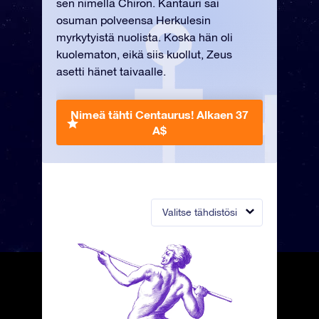
sen nimellä Chiron. Kantauri sai
osuman polveensa Herkulesin
myrkytyistä nuolista. Koska hän oli
kuolematon, eikä siis kuollut, Zeus
asetti hänet taivaalle.
Nimeä tähti Centaurus!
Alkaen 37
A$
Valitse tähdistösi