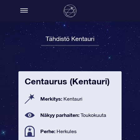
Tähdistö Kentauri
Centaurus (Kentauri)
Merkitys:
Kentauri
Näkyy parhaiten:
Toukokuuta
Perhe:
Herkules