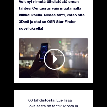
Voit nyt nimetä tähdistöstä oman
tähtesi Centaurus vain muutamalla
klikkauksella. Nimeä tähti, katso sitä
3D:nä ja etsi se OSR Star Finder -
sovelluksella!
88 tähdistöstä:
Lue lisää
jokaisesta 88 tähtikuviosta ja