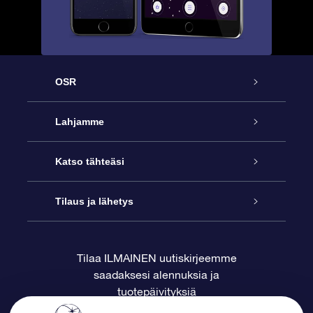
OSR
Palvelu
Lahjamme
Ota meihin yhteyttä
Online Star -lahja
Katso tähteäsi
Blogi
OSR-lahjapakkaus
Star Register
Tilaus ja lähetys
Usein kysytyt kysymykset
Supertähtilahja
OSR Star Finder -sovelluksella
Ota meihin yhteyttä
Tilaa ILMAINEN uutiskirjeemme
saadaksesi alennuksia ja
Arvostelut
OSR-lahjakortti
Henkilökohtainen Tähtisivu
Maksutiedot
tuotepäivityksiä