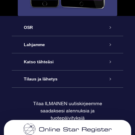
OSR
Palvelu
Lahjamme
Ota meihin yhteyttä
Online Star -lahja
Katso tähteäsi
Blogi
OSR-lahjapakkaus
Star Register
Tilaus ja lähetys
Usein kysytyt kysymykset
Supertähtilahja
OSR Star Finder -sovelluksella
Ota meihin yhteyttä
Tilaa ILMAINEN uutiskirjeemme
saadaksesi alennuksia ja
Arvostelut
OSR-lahjakortti
Henkilökohtainen Tähtisivu
Maksutiedot
tuotepäivityksiä
Yrityslahjat
One Million Stars
Toimitustiedot