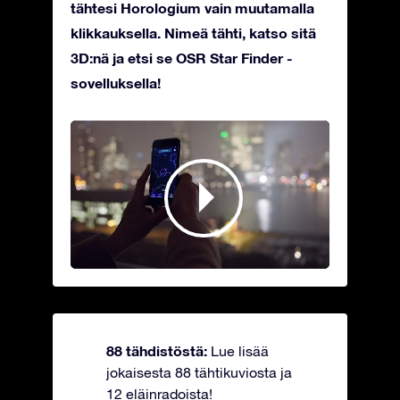
tähtesi Horologium vain muutamalla
klikkauksella. Nimeä tähti, katso sitä
3D:nä ja etsi se OSR Star Finder -
sovelluksella!
88 tähdistöstä:
Lue lisää
jokaisesta 88 tähtikuviosta ja
12 eläinradoista!