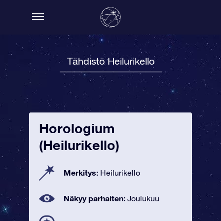
Tähdistö Heilurikello
Horologium
(Heilurikello)
Merkitys:
Heilurikello
Näkyy parhaiten:
Joulukuu