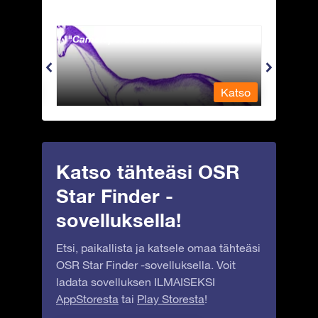
Camelopardalis - Kirahvi
Capri
Katso
Katso
Katso tähteäsi OSR
Star Finder -
sovelluksella!
Etsi, paikallista ja katsele omaa tähteäsi
OSR Star Finder -sovelluksella. Voit
ladata sovelluksen ILMAISEKSI
AppStoresta
tai
Play Storesta
!