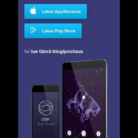
Lataa AppStoresta
Lataa Play Store
lue tämä blogipostaus
tai