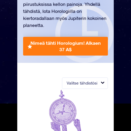
piirustuksissa kellon painoja. Yhdellä
tähdistä, Iota Horologiilla on
kiertoradallaan myös Jupiterin kokoinen
planeetta.
Nimeä tähti Horologium!
Alkaen
37 A$
Valitse tähdistösi