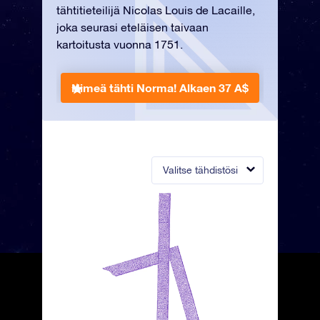
tähtitieteilijä Nicolas Louis de Lacaille,
joka seurasi eteläisen taivaan
kartoitusta vuonna 1751.
Nimeä tähti Norma!
Alkaen 37 A$
Valitse tähdistösi