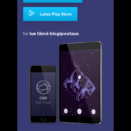
Lataa Play Store
lue tämä blogipostaus
tai