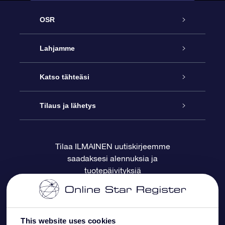
OSR
Palvelu
Lahjamme
Ota meihin yhteyttä
Online Star -lahja
Katso tähteäsi
Blogi
OSR-lahjapakkaus
Star Register
Tilaus ja lähetys
Usein kysytyt kysymykset
Supertähtilahja
OSR Star Finder -sovelluksella
Ota meihin yhteyttä
Tilaa ILMAINEN uutiskirjeemme
saadaksesi alennuksia ja
Arvostelut
OSR-lahjakortti
Henkilökohtainen Tähtisivu
Maksutiedot
tuotepäivityksiä
Yrityslahjat
One Million Stars
Toimitustiedot
OSR -tähden tallennus
Palautuskäytäntö
This website uses cookies