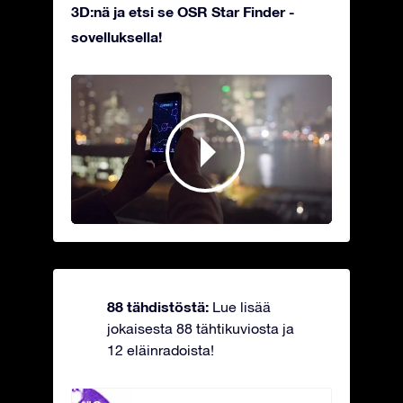
3D:nä ja etsi se OSR Star Finder -
sovelluksella!
88 tähdistöstä:
Lue lisää
jokaisesta 88 tähtikuviosta ja
12 eläinradoista!