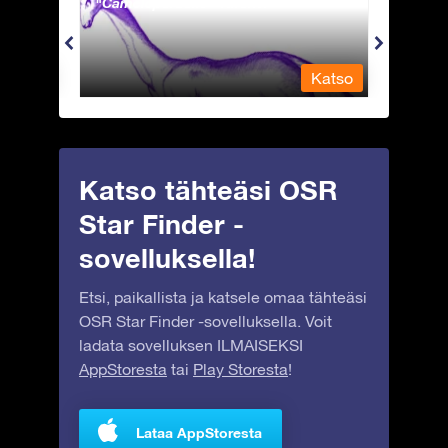
Camelopardalis - Kirahvi
Capri
Katso
Katso
Katso tähteäsi OSR
Star Finder -
sovelluksella!
Etsi, paikallista ja katsele omaa tähteäsi
OSR Star Finder -sovelluksella. Voit
ladata sovelluksen ILMAISEKSI
AppStoresta
tai
Play Storesta
!
Lataa AppStoresta