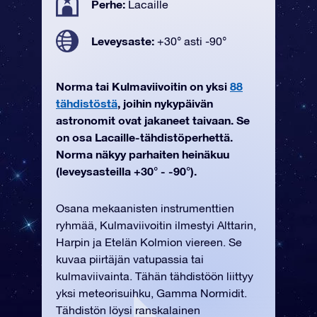
Perhe:
Lacaille
Leveysaste:
+30° asti -90°
Norma tai Kulmaviivoitin on yksi
88
tähdistöstä
, joihin nykypäivän
astronomit ovat jakaneet taivaan. Se
on osa Lacaille-tähdistöperhettä.
Norma näkyy parhaiten heinäkuu
(leveysasteilla +30° - -90°).
Osana mekaanisten instrumenttien
ryhmää, Kulmaviivoitin ilmestyi Alttarin,
Harpin ja Etelän Kolmion viereen. Se
kuvaa piirtäjän vatupassia tai
kulmaviivainta. Tähän tähdistöön liittyy
yksi meteorisuihku, Gamma Normidit.
Tähdistön löysi ranskalainen