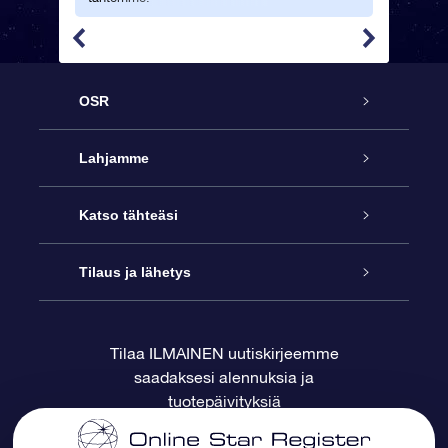
OSR
Palvelu
Lahjamme
Ota meihin yhteyttä
Online Star -lahja
Katso tähteäsi
Blogi
OSR-lahjapakkaus
Star Register
Tilaus ja lähetys
Usein kysytyt kysymykset
Supertähtilahja
OSR Star Finder -sovelluksella
Ota meihin yhteyttä
Tilaa ILMAINEN uutiskirjeemme
saadaksesi alennuksia ja
Arvostelut
OSR-lahjakortti
Henkilökohtainen Tähtisivu
Maksutiedot
tuotepäivityksiä
Yrityslahjat
One Million Stars
Toimitustiedot