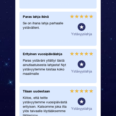
Paras lahja ikinä
Sain la
tähdist
Se on ihana lahja parhaalle
ystävälleni.
Annoin t
mukavall
einen
Ystävyyslahja
rakastaa
kaikkea
tuli.
Erityinen vuosipäivälahja
Erittäin
Paras ystäväni yllättyi tästä
Yllätin 
ainutlaatuisesta lahjasta! Nyt
omalla t
ystävyytemme loistaa koko
ilmeensä
einen
Ystävyyslahja
maailmalle
lahjan, 
Tilaan uudestaan
Täydell
juhla
Kiitos, että teitte
ystävyytemme vuosipäivästä
Erittäin 
erityisen. Katsomme joka ilta
maaginen
einen
Ystävyyslahja
ylös taivaalle löytääksemme
ystävälle
tähtemme.