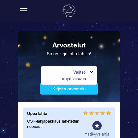
Arvostelut
Se on kirjoitettu tähtiin!
Valitse
Lahjatilaisuus
Kirjoita arvostelu
Upea lahja
Kaunis s
OSR-lahjapakkaus lähetettiin
Erityinen
nopeasti!
ammattit
Tilaan 
tislahja
Ystävyyslahja
lisää yst