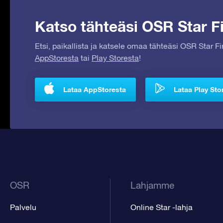
Katso tähteäsi OSR Star Fi
Etsi, paikallista ja katsele omaa tähteäsi OSR Star F
AppStoresta
tai
Play Storesta
!
Lataa AppStoresta
Lataa Play Sto
OSR
Lahjamme
Palvelu
Online Star -lahja