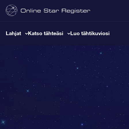
Lahjat
Katso tähteäsi
Luo tähtikuviosi