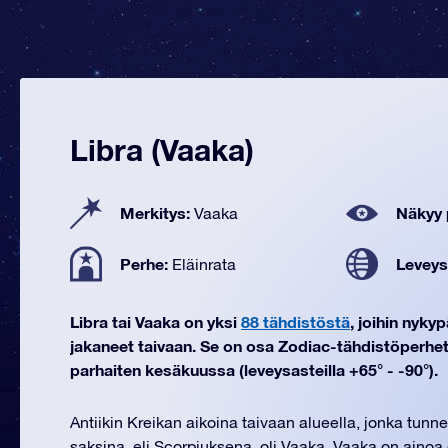
Libra (Vaaka)
Merkitys:
Näkyy 
Vaaka
Perhe:
Leveys
Eläinrata
Libra tai Vaaka on yksi
88 tähdistöstä
, joihin nyky
jakaneet taivaan. Se on osa Zodiac-tähdistöperhet
parhaiten kesäkuussa (leveysasteilla +65° - -90°).
Antiikin Kreikan aikoina taivaan alueella, jonka tun
saksina, eli Scorpiuksena, oli Vaaka. Vaaka on ainoa 