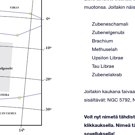
muotonsa. Joitakin näis
Zubeneschamali
Zubenelgenubi
Brachium
Methuselah
Upsilon Librae
Tau Librae
Zubenelakrab
Joitakin kaukana taivaal
sisältävät: NGC 5792,
Voit nyt nimetä tähdis
klikkauksella. Nimeä tä
sovelluksella!