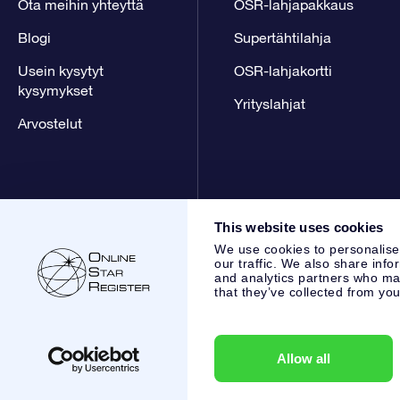
Ota meihin yhteyttä
OSR-lahjapakkaus
Blogi
Supertähtilahja
Usein kysytyt
OSR-lahjakortti
kysymykset
Yrityslahjat
Arvostelut
This website uses cookies
We use cookies to personalise
our traffic. We also share info
and analytics partners who may
that they’ve collected from you
Online Star Register BV
- Laan van de Maagd 83, 7324 BT 
,
Asiakaspalvelu:
help@osr.org
KVK: 60333553, VAT: NL 853
Allow all