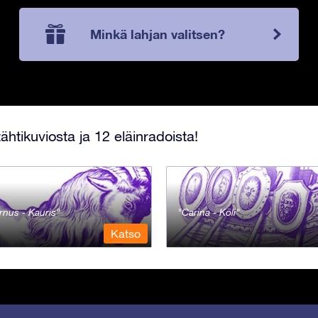
Minkä lahjan valitsen?
ähtikuviosta ja 12 eläinradoista!
rnus - Kauris
Carina - Köli
Katso