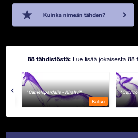
Kuinka nimeän tähden?
88 tähdistöstä:
Lue lisää jokaisesta 88 t
Camelopardalis - Kirahvi
Caprico
Katso
Katso