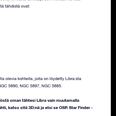
tä tähdistä ovat:
la olevia kohteita, joita on löydetty Libra:sta
 NGC 5890, NGC 5897, NGC 5885.
töstä oman tähtesi Libra vain muutamalla
hti, katso sitä 3D:nä ja etsi se OSR Star Finder -