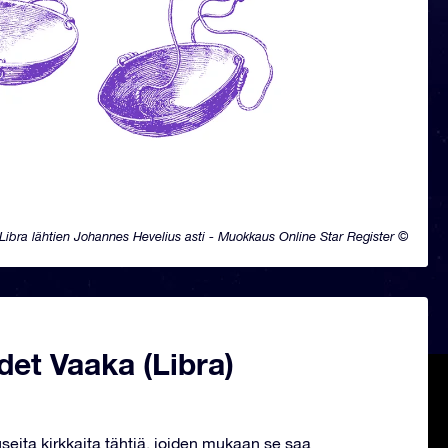
Libra lähtien Johannes Hevelius asti - Muokkaus Online Star Register ©
et Vaaka (Libra)
useita kirkkaita tähtiä, joiden mukaan se saa