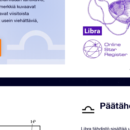
imerkkiä kuvaavat
at viisitoista
 usein viehättäviä,
Päätähd
Libra tähdistö sisältää 