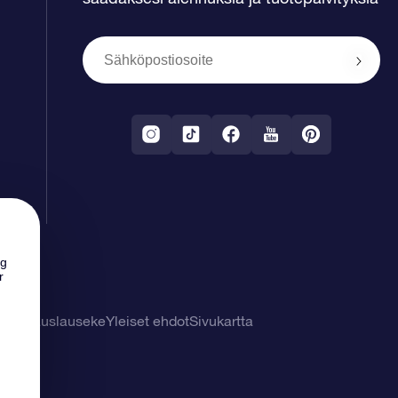
ng
r
tuuvapauslauseke
Yleiset ehdot
Sivukartta