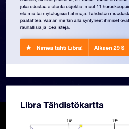
joka edustaa elotonta objektia, muut 11 horoskoopp
eläimiä tai mytologisia hahmoja. Tähdistön muodostav
päätähteä. Vaa’an merkin alla syntyneet ihmiset ovat
rauhallisia ja idealisteja.
Nimeä tähti Libra!
Alkaen 29 $
Libra Tähdistökartta