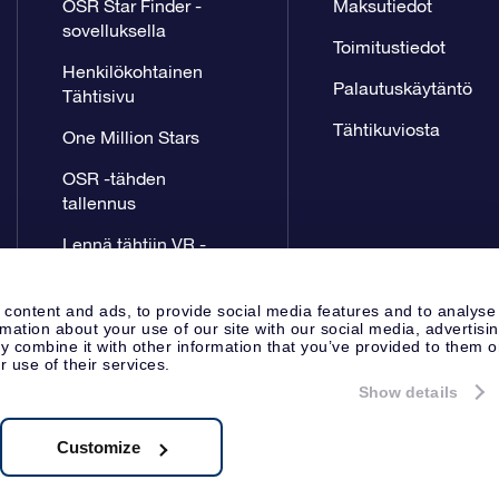
OSR Star Finder -
Maksutiedot
sovelluksella
Toimitustiedot
Henkilökohtainen
Palautuskäytäntö
Tähtisivu
Tähtikuviosta
One Million Stars
OSR -tähden
tallennus
Lennä tähtiin VR -
sovellus
 content and ads, to provide social media features and to analyse
rmation about your use of our site with our social media, advertisi
 combine it with other information that you’ve provided to them o
r use of their services.
Show details
Lehdistösivu
Tietosuoja ja vas
Apeldoorn, The Netherlands
8.62.722B01
Customize