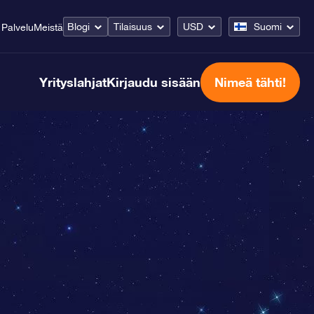
Blogi
Tilaisuus
USD
Suomi
Palvelu
Meistä
Yrityslahjat
Kirjaudu sisään
Nimeä tähti!