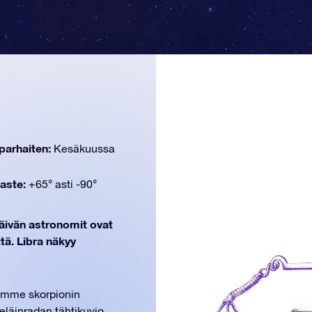
parhaiten:
Kesäkuussa
aste:
+65° asti -90°
päivän astronomit ovat
tä. Libra näkyy
nemme skorpionin
eläinradan tähtikuvio,