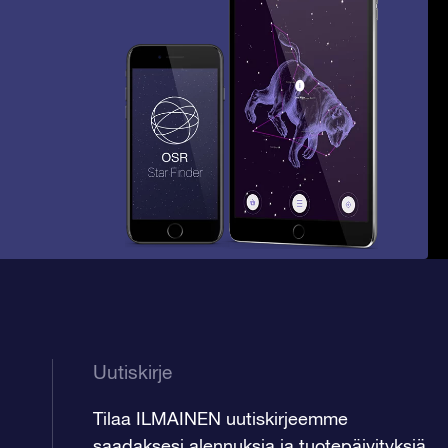
Uutiskirje
Tilaa ILMAINEN uutiskirjeemme
saadaksesi alennuksia ja tuotepäivityksiä