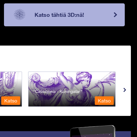
Katso tähtiä 3D:nä!
Cassiopeia - Kuningatar
Cent
Katso
Katso