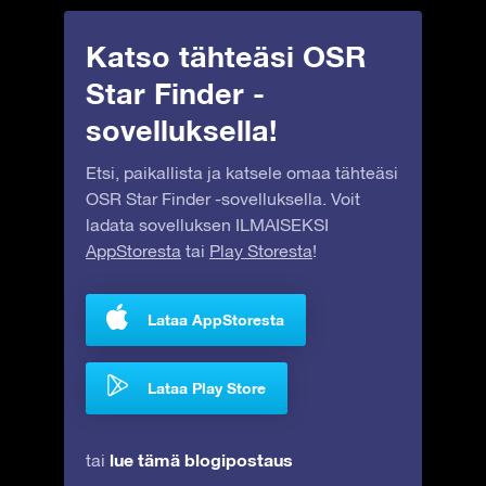
Katso tähteäsi OSR
Star Finder -
sovelluksella!
Etsi, paikallista ja katsele omaa tähteäsi
OSR Star Finder -sovelluksella. Voit
ladata sovelluksen ILMAISEKSI
AppStoresta
tai
Play Storesta
!
Lataa AppStoresta
Lataa Play Store
lue tämä blogipostaus
tai