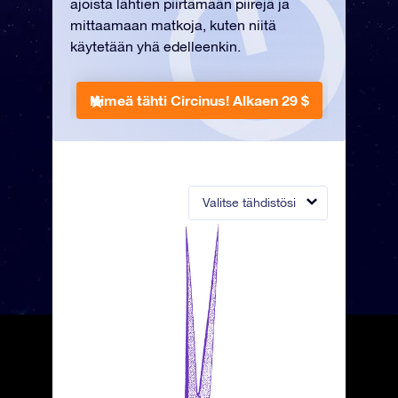
ajoista lähtien piirtämään piirejä ja
mittaamaan matkoja, kuten niitä
käytetään yhä edelleenkin.
Nimeä tähti Circinus!
Alkaen 29 $
Valitse tähdistösi