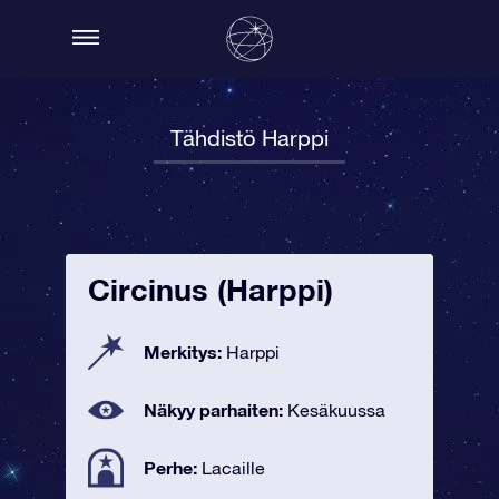
Tähdistö Harppi
Circinus (Harppi)
Merkitys:
Harppi
Näkyy parhaiten:
Kesäkuussa
Perhe:
Lacaille