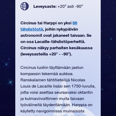
Leveysaste:
+20° asti -90°
Circinus tai Harppi on yksi
88
tähdistöstä
, joihin nykypäivän
astronomit ovat jakaneet taivaan. Se
on osa Lacaille-tähdistöperhettä.
Circinus näkyy parhaiten kesäkuussa
(leveysasteilla +20° - -90°).
Circinus luotiin täyttämään jaetun
kompassin tekemää aukkoa.
Ranskalainen tähtitieteilijä Nicolas
Louis de Lacaille lisäsi sen 1750-luvulla,
jotta voisi asettaa seuraavaksi oktantin
ja kulmaviivoittimen muita taivaan
työvälineitä täydentämään. Harppia on
käytetty navigoinnissa muinaisista