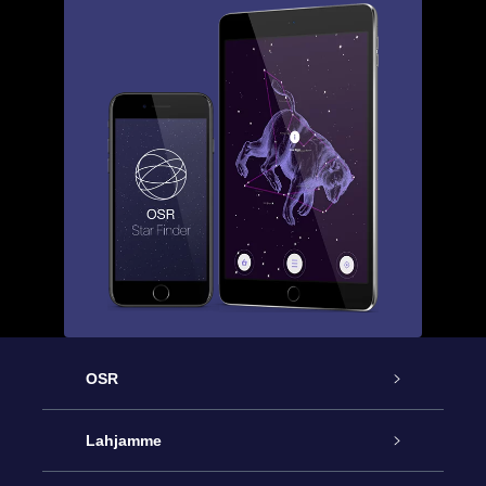
OSR
Palvelu
Lahjamme