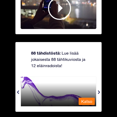
88 tähdistöstä:
Lue lisää
jokaisesta 88 tähtikuviosta ja
12 eläinradoista!
Camelopardalis - Kirahvi
Capri
Katso
Katso