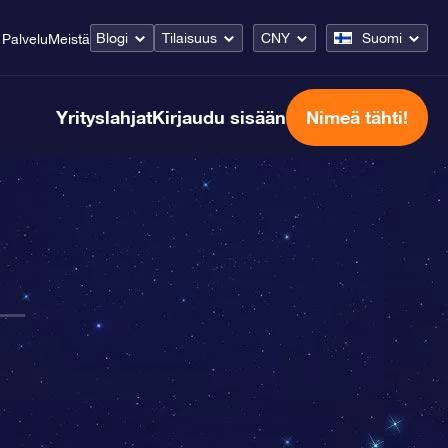
Blogi
Tilaisuus
CNY
Suomi
Palvelu
Meistä
Yrityslahjat
Kirjaudu sisään
Nimeä tähti!