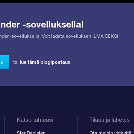
nder -sovelluksella!
inder -sovelluksella. Voit ladata sovelluksen ILMAISEKSI
lue tämä blogipostaus
tai
re
Katso tähteäsi
Tilaus ja lähetys
Star Register
Ota meihin yhteyttä