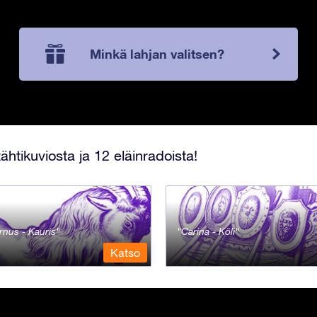
Minkä lahjan valitsen?
ähtikuviosta ja 12 eläinradoista!
rnus - Kauris
Carina - Köli
Katso