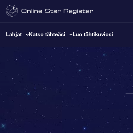
Lahjat
Katso tähteäsi
Luo tähtikuviosi