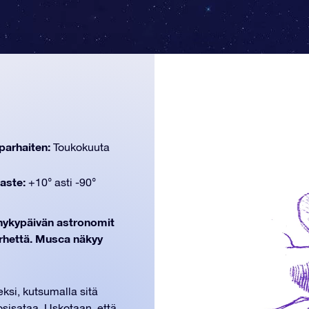
parhaiten:
Toukokuuta
aste:
+10° asti -90°
n nykypäivän astronomit
erhettä. Musca näkyy
ksi, kutsumalla sitä
uosisataa. Uskotaan, että