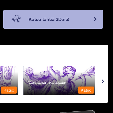
Katso tähtiä 3D:nä!
Cassiopeia - Kuningatar
Cent
Katso
Katso