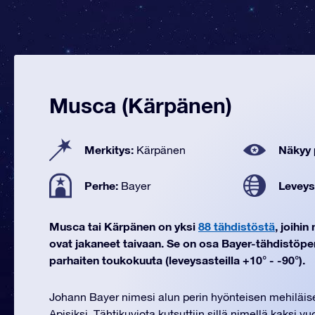
Musca (Kärpänen)
Merkitys:
Näkyy 
Kärpänen
Perhe:
Leveys
Bayer
Musca tai Kärpänen on yksi
88 tähdistöstä
, joihi
ovat jakaneet taivaan. Se on osa Bayer-tähdistöp
parhaiten toukokuuta (leveysasteilla +10° - -90°).
Johann Bayer nimesi alun perin hyönteisen mehiläise
Apisiksi. Tähtikuviota kutsuttiin sillä nimellä kaksi v