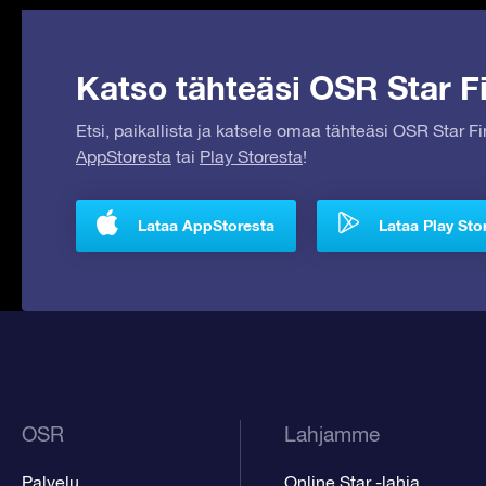
Katso tähteäsi OSR Star Fi
Etsi, paikallista ja katsele omaa tähteäsi OSR Star F
AppStoresta
tai
Play Storesta
!
Lataa AppStoresta
Lataa Play Sto
OSR
Lahjamme
Palvelu
Online Star -lahja