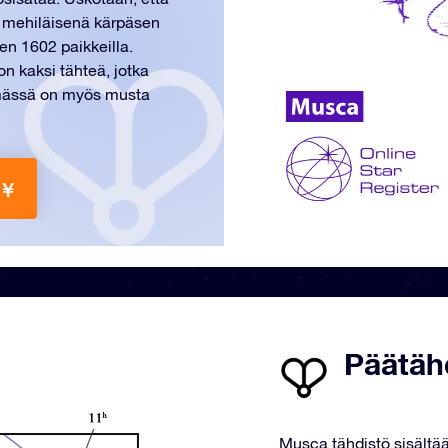
tä mehiläisenä kärpäsen
en 1602 paikkeilla.
n kaksi tähteä, jotka
elmässä on myös musta
 ￥
Päätäh
Musca tähdistö sisältää