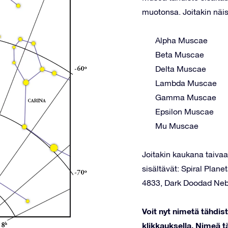
muotonsa. Joitakin näis
Alpha Muscae
Beta Muscae
Delta Muscae
Lambda Muscae
Gamma Muscae
Epsilon Muscae
Mu Muscae
Joitakin kaukana taivaal
sisältävät: Spiral Pla
4833, Dark Doodad Neb
Voit nyt nimetä tähdi
klikkauksella. Nimeä tä