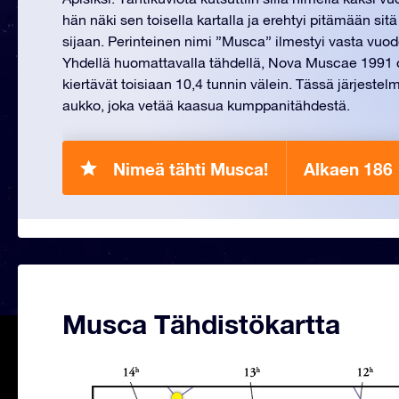
hän näki sen toisella kartalla ja erehtyi pitämään si
sijaan. Perinteinen nimi ”Musca” ilmestyi vasta vuod
Yhdellä huomattavalla tähdellä, Nova Muscae 1991 o
kiertävät toisiaan 10,4 tunnin välein. Tässä järjest
aukko, joka vetää kaasua kumppanitähdestä.
Nimeä tähti Musca!
Alkaen 186
Musca Tähdistökartta