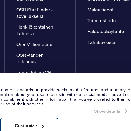
OSR Star Finder -
Maksutiedot
sovelluksella
Toimitustiedot
Henkilökohtainen
Palautuskäytäntö
Tähtisivu
Tähtikuviosta
One Million Stars
OSR -tähden
tallennus
Lennä tähtiin VR -
sovellus
 content and ads, to provide social media features and to analyse
rmation about your use of our site with our social media, advertisi
 combine it with other information that you’ve provided to them o
r use of their services.
Show details
Lehdistösivu
Tietosuoja ja vas
Apeldoorn, The Netherlands
8.62.722B01
Customize