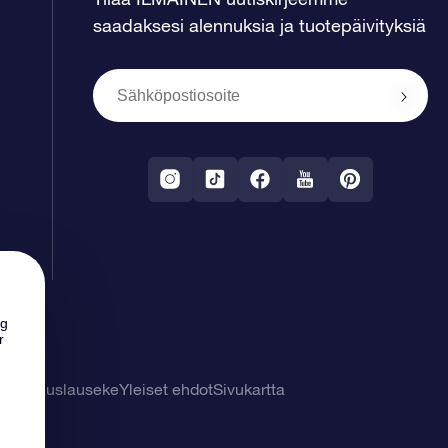
saadaksesi alennuksia ja tuotepäivityksiä
ng
r
tuuvapauslauseke
Yleiset ehdot
Sivukartta