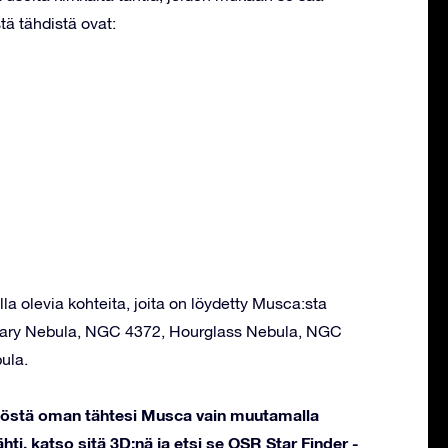
tä tähdistä ovat:
la olevia kohteita, joita on löydetty Musca:sta
netary Nebula, NGC 4372, Hourglass Nebula, NGC
ula.
stöstä oman tähtesi Musca vain muutamalla
hti, katso sitä 3D:nä ja etsi se OSR Star Finder -