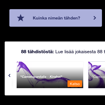
Kuinka nimeän tähden?
88 tähdistöstä:
Lue lisää jokaisesta 88 t
Camelopardalis - Kirahvi
Caprico
Katso
Katso