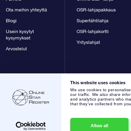
Ota meihin yhteyttä
OSR-lahjapakkaus
Blogi
Supertähtilahja
Usein kysytyt
OSR-lahjakortti
kysymykset
Yrityslahjat
Arvostelut
This website uses cookies
We use cookies to personalise
our traffic. We also share info
and analytics partners who may
that they’ve collected from you
Online Star Register BV
- Laan van de Maagd 83, 7324 BT 
,
Asiakaspalvelu:
help@osr.org
KVK: 60333553, VAT: NL 853
Allow all