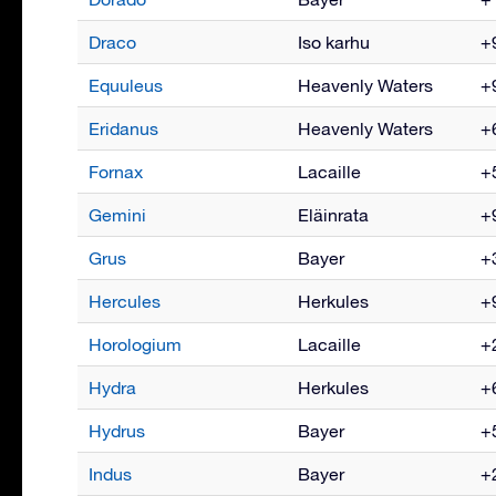
Draco
Iso karhu
+9
Equuleus
Heavenly Waters
+9
Eridanus
Heavenly Waters
+6
Fornax
Lacaille
+5
Gemini
Eläinrata
+9
Grus
Bayer
+3
Hercules
Herkules
+9
Horologium
Lacaille
+2
Hydra
Herkules
+6
Hydrus
Bayer
+5
Indus
Bayer
+2