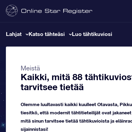
Lahjat
Katso tähteäsi
Luo tähtikuviosi
Meistä
Kaikki, mitä 88 tähtikuvio
tarvitsee tietää
Olemme luultavasti kaikki kuulleet Otavasta, Pikku
tiesitkö, että modernit tähtitieteilijät ovat jakanee
mitä sinun tarvitsee tietää tähtikuvioista ja eläinra
sijainnistasi!