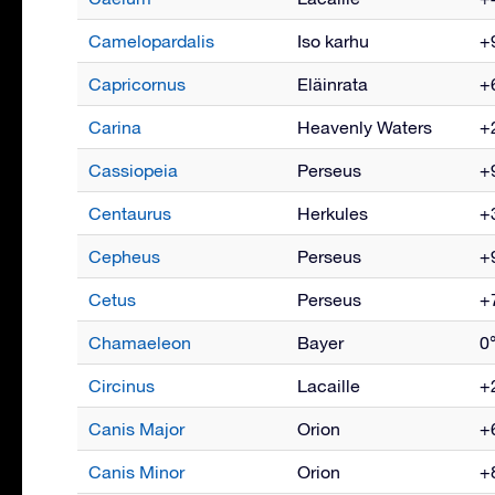
Camelopardalis
Iso karhu
+9
Capricornus
Eläinrata
+6
Carina
Heavenly Waters
+2
Cassiopeia
Perseus
+9
Centaurus
Herkules
+3
Cepheus
Perseus
+9
Cetus
Perseus
+7
Chamaeleon
Bayer
0°
Circinus
Lacaille
+2
Canis Major
Orion
+6
Canis Minor
Orion
+8