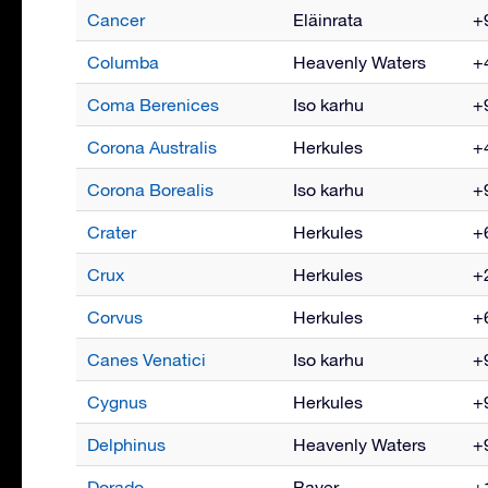
Cancer
Eläinrata
+9
Columba
Heavenly Waters
+4
Coma Berenices
Iso karhu
+9
Corona Australis
Herkules
+4
Corona Borealis
Iso karhu
+9
Crater
Herkules
+6
Crux
Herkules
+2
Corvus
Herkules
+6
Canes Venatici
Iso karhu
+9
Cygnus
Herkules
+9
Delphinus
Heavenly Waters
+9
Dorado
Bayer
+1