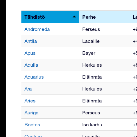
Tähdistö
Perhe
L
Andromeda
Perseus
+9
Antlia
Lacaille
+4
Apus
Bayer
+5
Aquila
Herkules
+8
Aquarius
Eläinrata
+6
Ara
Herkules
+2
Aries
Eläinrata
+9
Auriga
Perseus
+9
Bootes
Iso karhu
+9
Caelum
Lacaille
+4