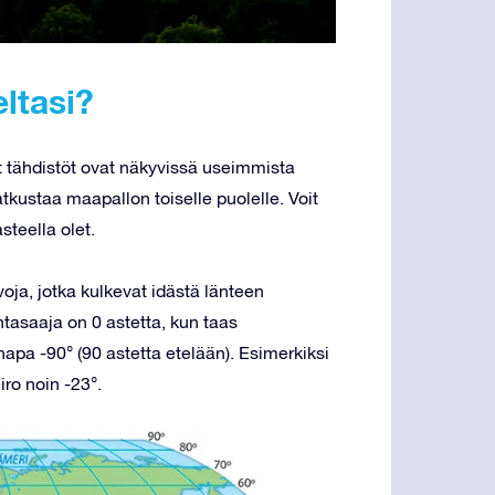
ltasi?
tyt tähdistöt ovat näkyvissä useimmista
tkustaa maapallon toiselle puolelle. Voit
steella olet.
voja, jotka kulkevat idästä länteen
ntasaaja on 0 astetta, kun taas
apa -90° (90 astetta etelään). Esimerkiksi
iro noin -23°.