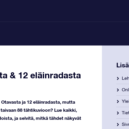
Lis
sta & 12 eläinradasta
Leh
Onl
Yle
 Otavasta ja 12 eläinradasta, mutta
t taivaan 88 tähtikuvioon? Lue kaikki,
Tie
doista, ja selvitä, mitkä tähdet näkyvät
Siv