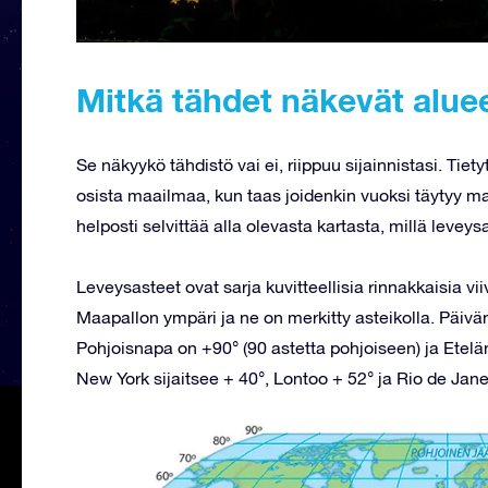
Mitkä tähdet näkevät aluee
Se näkyykö tähdistö vai ei, riippuu sijainnistasi. Tie
osista maailmaa, kun taas joidenkin vuoksi täytyy ma
helposti selvittää alla olevasta kartasta, millä leveysa
Leveysasteet ovat sarja kuvitteellisia rinnakkaisia vii
Maapallon ympäri ja ne on merkitty asteikolla. Päivä
Pohjoisnapa on +90° (90 astetta pohjoiseen) ja Etelän
New York sijaitsee + 40°, Lontoo + 52° ja Rio de Jane