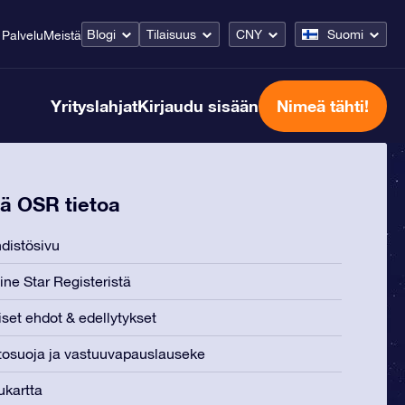
Blogi
Tilaisuus
CNY
Suomi
Palvelu
Meistä
Yrityslahjat
Kirjaudu sisään
Nimeä tähti!
ää OSR tietoa
distösivu
ine Star Registeristä
iset ehdot & edellytykset
tosuoja ja vastuuvapauslauseke
ukartta