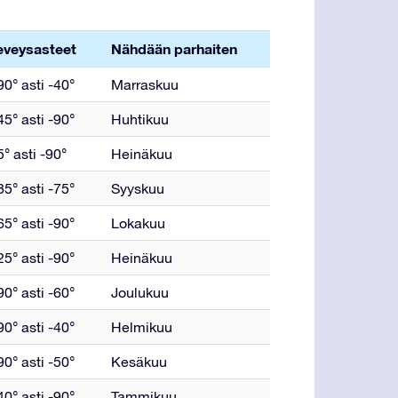
eveysasteet
Nähdään parhaiten
0° asti -40°
Marraskuu
5° asti -90°
Huhtikuu
° asti -90°
Heinäkuu
5° asti -75°
Syyskuu
5° asti -90°
Lokakuu
5° asti -90°
Heinäkuu
0° asti -60°
Joulukuu
0° asti -40°
Helmikuu
0° asti -50°
Kesäkuu
0° asti -90°
Tammikuu