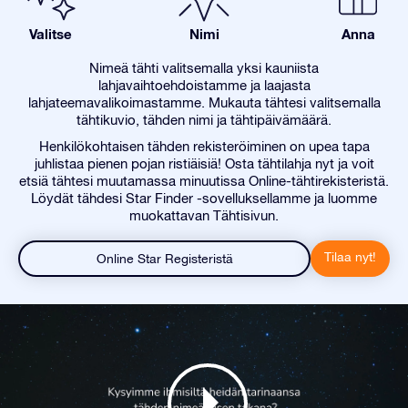
Valitse
Nimi
Anna
Nimeä tähti valitsemalla yksi kauniista
lahjavaihtoehdoistamme ja laajasta
lahjateemavalikoimastamme. Mukauta tähtesi valitsemalla
tähtikuvio, tähden nimi ja tähtipäivämäärä.
Henkilökohtaisen tähden rekisteröiminen on upea tapa
juhlistaa pienen pojan ristiäisiä! Osta tähtilahja nyt ja voit
etsiä tähtesi muutamassa minuutissa Online-tähtirekisteristä.
Löydät tähdesi Star Finder -sovelluksellamme ja luomme
muokattavan Tähtisivun.
Tilaa nyt!
Online Star Registeristä