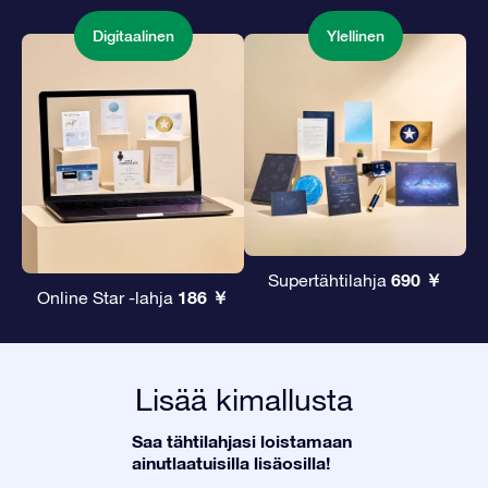
Digitaalinen
Ylellinen
690 ￥
Supertähtilahja
186 ￥
Online Star -lahja
Lisää kimallusta
Saa tähtilahjasi loistamaan
ainutlaatuisilla lisäosilla!