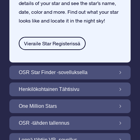
details of your star and see the star’s name,
date, color and more. Find out what your star
looks like and locate it in the night sky!
Vieraile Star Registerissä
OSR Star Finder -sovelluksella
Paikallista oma tähtesi yötaivaalta OSR
Henkilökohtainen Tähtisivu
Star Finder -sovelluksella
Tee Star Gift –lahjasta henkilökohtainen
One Million Stars
ilmaisella Tähtisivulla
One Million Stars: Tutki galaktista
OSR -tähden tallennus
naapurustoa
Valaise ruutusi OSR -tähtinäyttökuva
Lennä tähtiin VR -sovellus