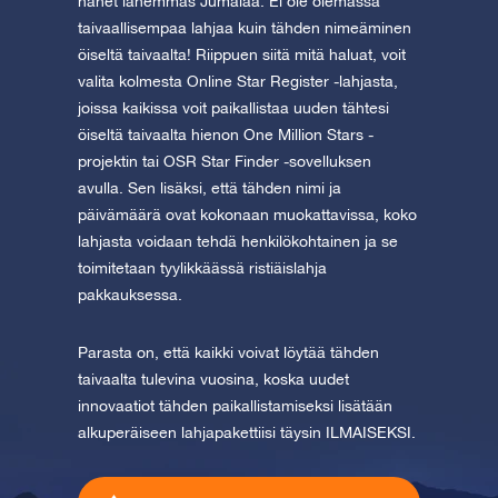
hänet lähemmäs Jumalaa. Ei ole olemassa
taivaallisempaa lahjaa kuin tähden nimeäminen
öiseltä taivaalta! Riippuen siitä mitä haluat, voit
valita kolmesta Online Star Register -lahjasta,
joissa kaikissa voit paikallistaa uuden tähtesi
öiseltä taivaalta hienon One Million Stars -
projektin tai OSR Star Finder -sovelluksen
avulla. Sen lisäksi, että tähden nimi ja
päivämäärä ovat kokonaan muokattavissa, koko
lahjasta voidaan tehdä henkilökohtainen ja se
toimitetaan tyylikkäässä ristiäislahja
pakkauksessa.
Parasta on, että kaikki voivat löytää tähden
taivaalta tulevina vuosina, koska uudet
innovaatiot tähden paikallistamiseksi lisätään
alkuperäiseen lahjapakettiisi täysin ILMAISEKSI.