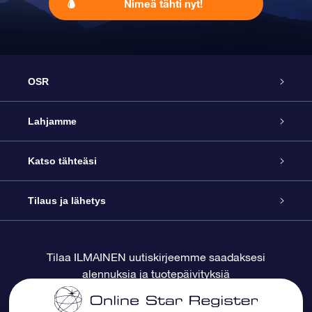
Nimeä tähti nyt!
OSR
Palvelu
Lahjamme
Ota meihin yhteyttä
Online Star -lahja
Katso tähteäsi
Blogi
OSR-lahjapakkaus
Star Register
Tilaus ja lähetys
Usein kysytyt kysymykset
Supertähtilahja
OSR Star Finder -sovelluksella
Ota meihin yhteyttä
Tilaa ILMAINEN uutiskirjeemme saadaksesi
alennuksia ja tuotepäivityksiä
Arvostelut
OSR-lahjakortti
Henkilökohtainen Tähtisivu
Maksutiedot