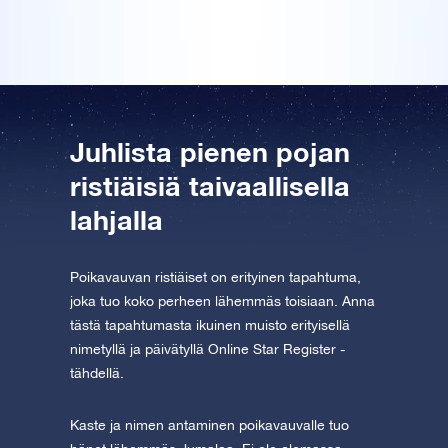
Tutustu One Million Stars -sovellukseen
Explore the universe virtually
AppStore (iOS)
Play Store (Android)
Juhlista pienen pojan
ristiäisiä taivaallisella
lahjalla
Poikavauvan ristiäiset on erityinen tapahtuma,
joka tuo koko perheen lähemmäs toisiaan. Anna
tästä tapahtumasta ikuinen muisto erityisellä
nimetyllä ja päivätyllä Online Star Register -
tähdellä.
Kaste ja nimen antaminen poikavauvalle tuo