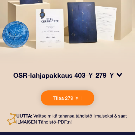
OSR-lahjapakkaus
403 ￥
279 ￥
Saa silmät loistamaan OSR-lahjapakkauksellamme!
Tämä lahja sisältää kauniin kirjekuoren ja
Tilaa 279 ￥ !
henkilökohtaiset ​​asiakirjat, jotka lähetetään
valitsemaasi osoitteeseen. Saat myös digitaaliset
asiakirjat ja ilmaisen sovellustemme käytön. Tämä on
UUTTA:
Valitse mikä tahansa tähdistö ilmaiseksi & saat
maaginen tapa antaa ikuinen lahja ystäville ja rakkaille.
ILMAISEN Tähdistö-PDF:n!