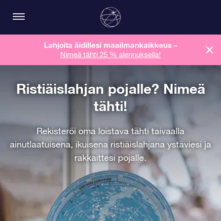
Lahjoita äidillesi maailmankaikkeus
–
Nimeä tähti 25 % alennuksella!
Ristiäislahjan pojalle? Nimeä
tähti!
Rekisteröi oma loistava tähti taivaalla
ainutlaatuisena, ikuisena ristiäislahjana ystäviesi ja
rakkaittesi pojalle.