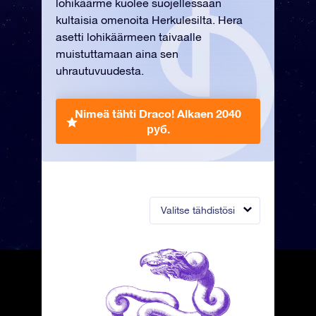
lohikäärme kuolee suojellessaan
kultaisia omenoita Herkulesilta. Hera
asetti lohikäärmeen taivaalle
muistuttamaan aina sen
uhrautuvuudesta.
Nimeä tähti Draco!
Alkaen 2040
руб.
Valitse tähdistösi