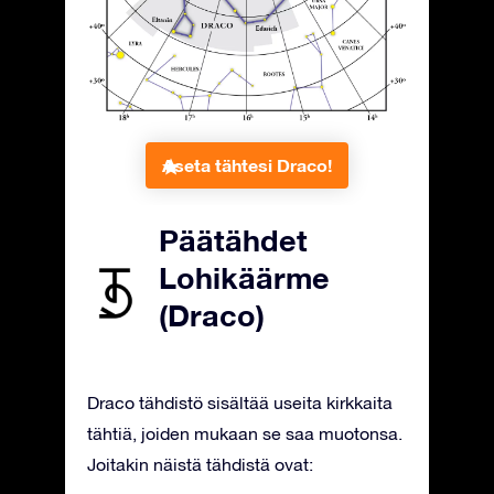
Aseta tähtesi Draco!
Päätähdet
Lohikäärme
(Draco)
Draco tähdistö sisältää useita kirkkaita
tähtiä, joiden mukaan se saa muotonsa.
Joitakin näistä tähdistä ovat: