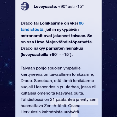
Leveysaste:
+90° asti -15°
Draco tai Lohikäärme on yksi
88
tähdistöstä
, joihin nykypäivän
astronomit ovat jakaneet taivaan. Se
on osa Ursa Major-tähdistöperhettä.
Draco näkyy parhaiten heinäkuu
(leveysasteilla +90° - -15°).
Taivaan pohjoispuolen ympärille
kiertyneenä on taivaallinen lohikäärme,
Draco. Sanotaan, että tämä lohikäärme
suojeli Hesperidesin puutarhaa, jossa oli
kultaisia omenoita kasvavia puita.
Tähdistössä on 21 päätähteä ja erityisen
huomattava Zenith-tähti. Osana
Herkulesin kahtatoista urotyötä,