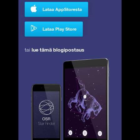
Lataa AppStoresta
Lataa Play Store
lue tämä blogipostaus
tai