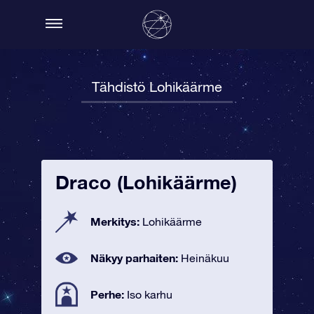
Tähdistö Lohikäärme
Draco (Lohikäärme)
Merkitys:
Lohikäärme
Näkyy parhaiten:
Heinäkuu
Perhe:
Iso karhu