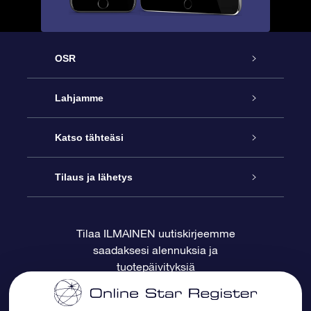
OSR
Palvelu
Lahjamme
Ota meihin yhteyttä
Online Star -lahja
Katso tähteäsi
Blogi
OSR-lahjapakkaus
Star Register
Tilaus ja lähetys
Usein kysytyt kysymykset
Supertähtilahja
OSR Star Finder -sovelluksella
Ota meihin yhteyttä
Tilaa ILMAINEN uutiskirjeemme
saadaksesi alennuksia ja
Arvostelut
OSR-lahjakortti
Henkilökohtainen Tähtisivu
Maksutiedot
tuotepäivityksiä
Yrityslahjat
One Million Stars
Toimitustiedot