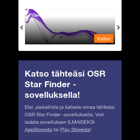
Camelopardalis - Kirahvi
Capri
Katso
Katso
Katso tähteäsi OSR
Star Finder -
sovelluksella!
Etsi, paikallista ja katsele omaa tähteäsi
OSR Star Finder -sovelluksella. Voit
ladata sovelluksen ILMAISEKSI
AppStoresta
tai
Play Storesta
!