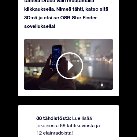
tähtesi Draco vain muutamalla
klikkauksella. Nimeä tähti, katso sitä
3D:nä ja etsi se OSR Star Finder -
sovelluksella!
88 tähdistöstä:
Lue lisää
jokaisesta 88 tähtikuviosta ja
12 eläinradoista!