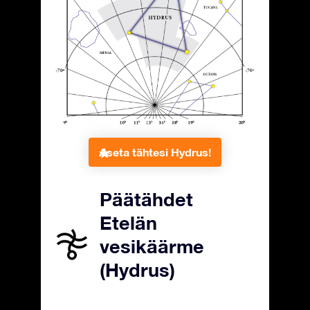
Aseta tähtesi Hydrus!
Päätähdet
Etelän
vesikäärme
(Hydrus)