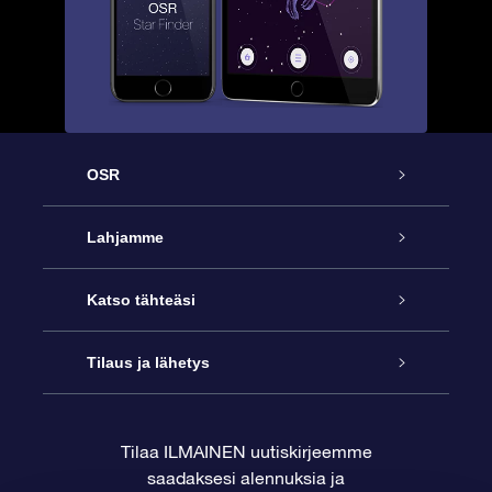
OSR
Palvelu
Lahjamme
Ota meihin yhteyttä
Online Star -lahja
Katso tähteäsi
Blogi
OSR-lahjapakkaus
Star Register
Tilaus ja lähetys
Usein kysytyt kysymykset
Supertähtilahja
OSR Star Finder -sovelluksella
Ota meihin yhteyttä
Tilaa ILMAINEN uutiskirjeemme
saadaksesi alennuksia ja
Arvostelut
OSR-lahjakortti
Henkilökohtainen Tähtisivu
Maksutiedot