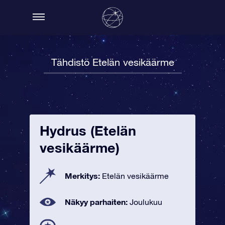
Tähdistö Etelän vesikäärme
Hydrus (Etelän
vesikäärme)
Merkitys:
Etelän vesikäärme
Näkyy parhaiten:
Joulukuu