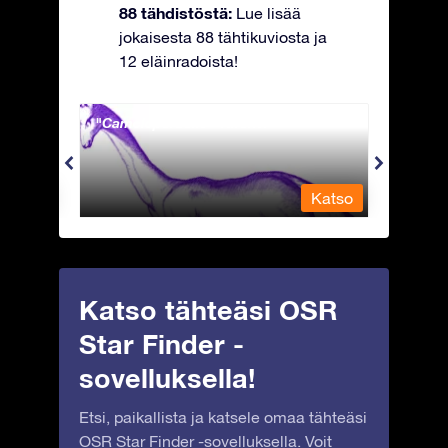
88 tähdistöstä:
Lue lisää
jokaisesta 88 tähtikuviosta ja
12 eläinradoista!
Camelopardalis - Kirahvi
Capri
Katso
Katso
Katso tähteäsi OSR
Star Finder -
sovelluksella!
Etsi, paikallista ja katsele omaa tähteäsi
OSR Star Finder -sovelluksella. Voit