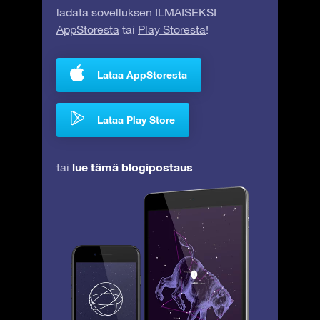
ladata sovelluksen ILMAISEKSI
AppStoresta
tai
Play Storesta
!
Lataa AppStoresta
Lataa Play Store
lue tämä blogipostaus
tai