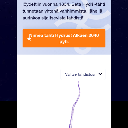
löydettiin vuonna 1834. Beta Hydri -tähti
tunnetaan yhtenä vanhimmista, lähellä
aurinkoa sijaitsevista tähdistä.
Nimeä tähti Hydrus!
Alkaen 2040
руб.
Valitse tähdistösi