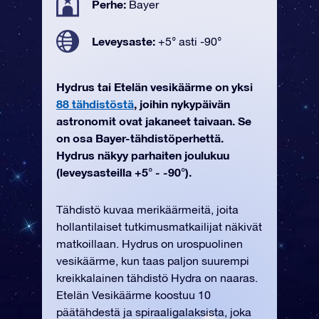
Perhe:
Bayer
Leveysaste:
+5° asti -90°
Hydrus tai Etelän vesikäärme on yksi
88 tähdistöstä
, joihin nykypäivän
astronomit ovat jakaneet taivaan. Se
on osa Bayer-tähdistöperhettä.
Hydrus näkyy parhaiten joulukuu
(leveysasteilla +5° - -90°).
Tähdistö kuvaa merikäärmeitä, joita
hollantilaiset tutkimusmatkailijat näkivät
matkoillaan. Hydrus on urospuolinen
vesikäärme, kun taas paljon suurempi
kreikkalainen tähdistö Hydra on naaras.
Etelän Vesikäärme koostuu 10
päätähdestä ja spiraaligalaksista, joka