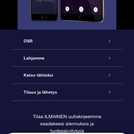
OSR
Palvelu
Lahjamme
Ota meihin yhteyttä
Online Star -lahja
Katso tähteäsi
Blogi
OSR-lahjapakkaus
Star Register
Tilaus ja lähetys
Usein kysytyt kysymykset
Supertähtilahja
OSR Star Finder -sovelluksella
Ota meihin yhteyttä
Tilaa ILMAINEN uutiskirjeemme
saadaksesi alennuksia ja
Arvostelut
OSR-lahjakortti
Henkilökohtainen Tähtisivu
Maksutiedot
tuotepäivityksiä