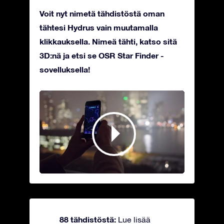
Voit nyt nimetä tähdistöstä oman
tähtesi Hydrus vain muutamalla
klikkauksella. Nimeä tähti, katso sitä
3D:nä ja etsi se OSR Star Finder -
sovelluksella!
88 tähdistöstä:
Lue lisää