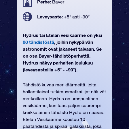
Perhe:
Bayer
Leveysaste:
+5° asti -90°
Hydrus tai Etelän vesikäärme on yksi
88 tähdistöstä
, joihin nykypäivän
astronomit ovat jakaneet taivaan. Se
on osa Bayer-tähdistöperhettä.
Hydrus näkyy parhaiten joulukuu
(leveysasteilla +5° - -90°).
Tähdistö kuvaa merikäärmeitä, joita
hollantilaiset tutkimusmatkailijat näkivät
matkoillaan. Hydrus on urospuolinen
vesikäärme, kun taas paljon suurempi
kreikkalainen tähdistö Hydra on naaras.
Etelän Vesikäärme koostuu 10
päätähdestä ja spiraaligalaksista, joka