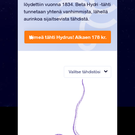
löydettiin vuonna 1834. Beta Hydri -tähti
tunnetaan yhtenä vanhimmista, lähellä
aurinkoa sijaitsevista tähdistä.
Nimeä tähti Hydrus!
Alkaen 178 kr.
Valitse tähdistösi