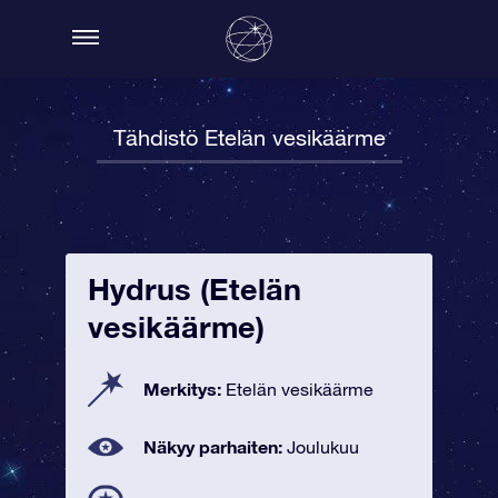
Tähdistö Etelän vesikäärme
Hydrus (Etelän
vesikäärme)
Merkitys:
Etelän vesikäärme
Näkyy parhaiten:
Joulukuu