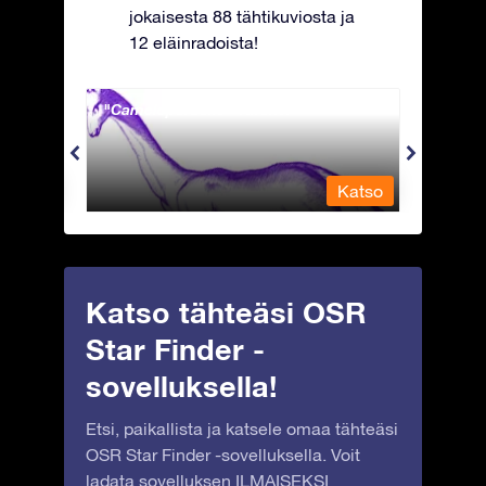
jokaisesta 88 tähtikuviosta ja
12 eläinradoista!
Camelopardalis - Kirahvi
Capri
Katso
Katso
Katso tähteäsi OSR
Star Finder -
sovelluksella!
Etsi, paikallista ja katsele omaa tähteäsi
OSR Star Finder -sovelluksella. Voit
ladata sovelluksen ILMAISEKSI