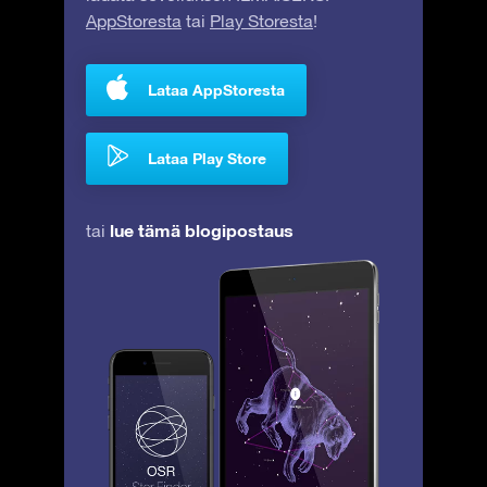
AppStoresta
tai
Play Storesta
!
Lataa AppStoresta
Lataa Play Store
lue tämä blogipostaus
tai