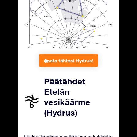
Aseta tähtesi Hydrus!
Päätähdet
Etelän
vesikäärme
(Hydrus)
Hydrus tähdistö sisältää useita kirkkaita