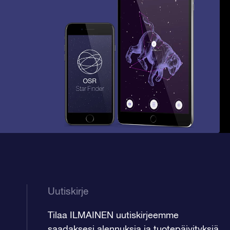
Uutiskirje
Tilaa ILMAINEN uutiskirjeemme
saadaksesi alennuksia ja tuotepäivityksiä