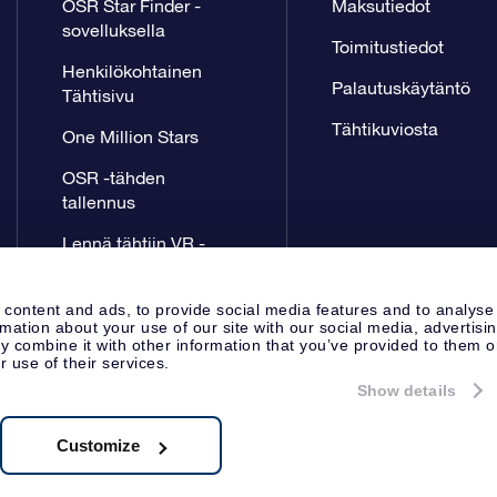
OSR Star Finder -
Maksutiedot
sovelluksella
Toimitustiedot
Henkilökohtainen
Palautuskäytäntö
Tähtisivu
Tähtikuviosta
One Million Stars
OSR -tähden
tallennus
Lennä tähtiin VR -
sovellus
 content and ads, to provide social media features and to analyse
rmation about your use of our site with our social media, advertisi
 combine it with other information that you’ve provided to them o
r use of their services.
Show details
Lehdistösivu
Tietosuoja ja vas
Apeldoorn, The Netherlands
8.62.722B01
Customize