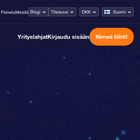
Blogi
Tilaisuus
DKK
Suomi
Palvelu
Meistä
Yrityslahjat
Kirjaudu sisään
Nimeä tähti!