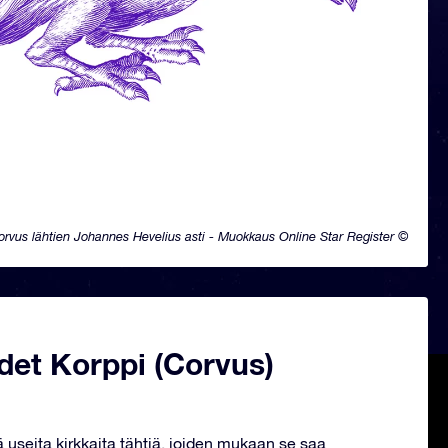
orvus lähtien Johannes Hevelius asti - Muokkaus Online Star Register ©
det Korppi (Corvus)
ä useita kirkkaita tähtiä, joiden mukaan se saa