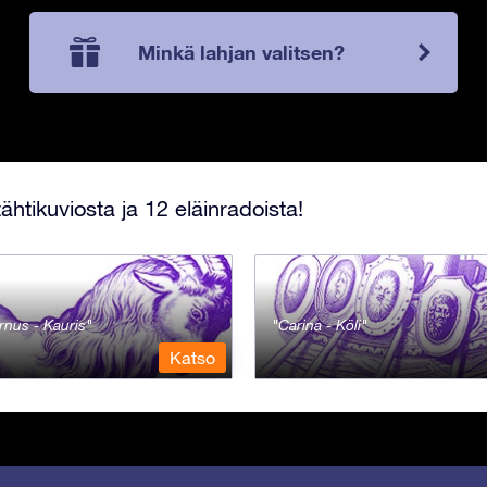
Minkä lahjan valitsen?
ähtikuviosta ja 12 eläinradoista!
rnus - Kauris
Carina - Köli
Katso