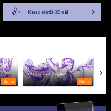
Katso tähtiä 3D:nä!
Cassiopeia - Kuningatar
Cent
Katso
Katso