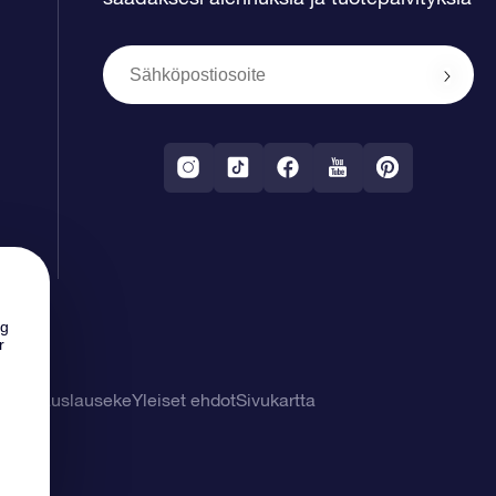
ng
r
tuuvapauslauseke
Yleiset ehdot
Sivukartta