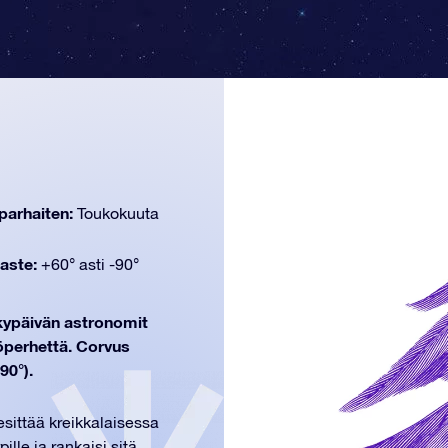
parhaiten:
Toukokuuta
aste:
+60° asti -90°
ykypäivän astronomit
öperhettä. Corvus
90°).
 esittää kreikkalaisessa
lle ja rankaisi sitä