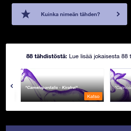
Kuinka nimeän tähden?
88 tähdistöstä:
Lue lisää jokaisesta 88 t
Camelopardalis - Kirahvi
Caprico
Katso
Katso