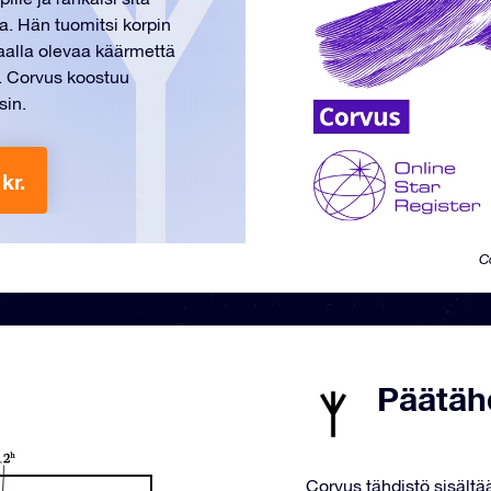
a. Hän tuomitsi korpin
vaalla olevaa käärmettä
. Corvus koostuu
sin.
kr.
C
Päätäh
Corvus tähdistö sisältä