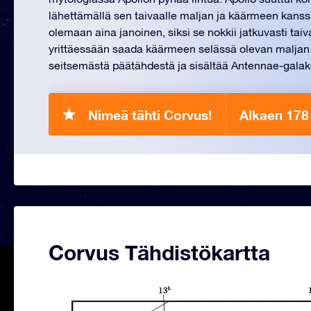
lähettämällä sen taivaalle maljan ja käärmeen kanss
olemaan aina janoinen, siksi se nokkii jatkuvasti tai
yrittäessään saada käärmeen selässä olevan maljan
seitsemästä päätähdestä ja sisältää Antennae-galak
Nimeä tähti Corvus!
Alkaen 178 
Corvus Tähdistökartta