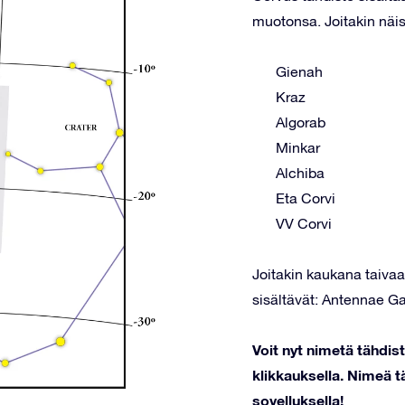
muotonsa. Joitakin näis
Gienah
Kraz
Algorab
Minkar
Alchiba
Eta Corvi
VV Corvi
Joitakin kaukana taivaal
sisältävät: Antennae 
Voit nyt nimetä tähdi
klikkauksella. Nimeä tä
sovelluksella!