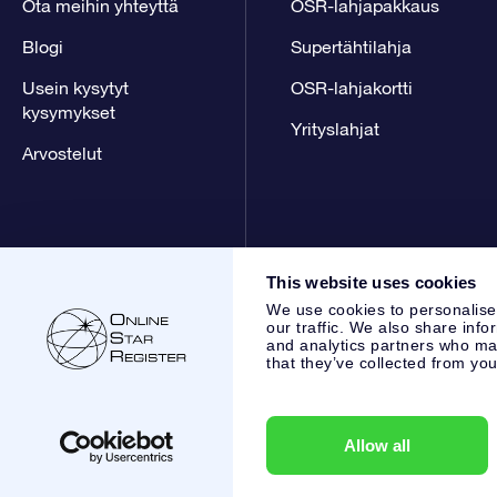
Ota meihin yhteyttä
OSR-lahjapakkaus
Blogi
Supertähtilahja
Usein kysytyt
OSR-lahjakortti
kysymykset
Yrityslahjat
Arvostelut
This website uses cookies
We use cookies to personalise
our traffic. We also share info
and analytics partners who may
that they’ve collected from you
Online Star Register BV
- Laan van de Maagd 83, 7324 BT 
,
Asiakaspalvelu:
help@osr.org
KVK: 60333553, VAT: NL 853
Allow all