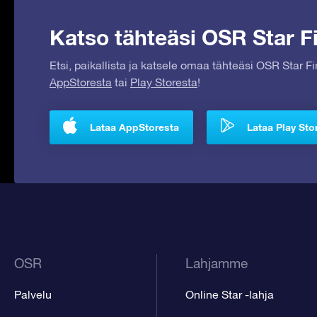
Katso tähteäsi OSR Star Fi
Etsi, paikallista ja katsele omaa tähteäsi OSR Star F
AppStoresta
tai
Play Storesta
!
Lataa AppStoresta
Lataa Play Sto
OSR
Lahjamme
Palvelu
Online Star -lahja