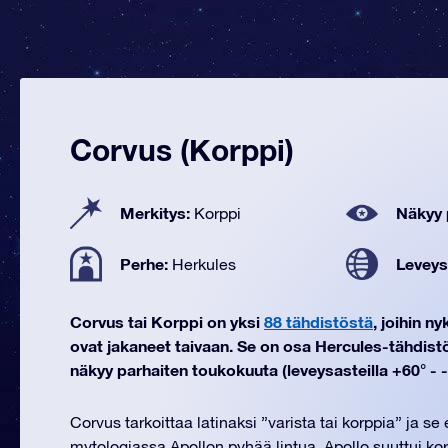
Corvus (Korppi)
Merkitys:
Näkyy 
Korppi
Perhe:
Leveys
Herkules
Corvus tai Korppi on yksi
88 tähdistöstä
, joihin n
ovat jakaneet taivaan. Se on osa Hercules-tähdist
näkyy parhaiten toukokuuta (leveysasteilla +60° - -
Corvus tarkoittaa latinaksi ”varista tai korppia” ja se
mytologiassa Apollon pyhää lintua. Apollo suuttui korpi