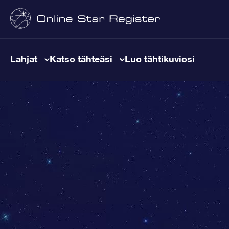
Lahjat
Katso tähteäsi
Luo tähtikuviosi