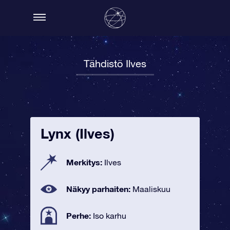
Tähdistö Ilves
Lynx (Ilves)
Merkitys:
Ilves
Näkyy parhaiten:
Maaliskuu
Perhe:
Iso karhu