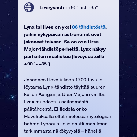
Leveysaste:
+90° asti -35°
Lynx tai Ilves on yksi
88 tähdistöstä
,
joihin nykypäivän astronomit ovat
jakaneet taivaan. Se on osa Ursa
Major-tähdistöperhettä. Lynx näkyy
parhaiten maaliskuu (leveysasteilla
+90° - -35°).
Johannes Heveliuksen 1700-luvulla
löytämä Lynx-tähdistö täyttää suuren
kuilun Aurigan ja Ursa Majorin välillä.
Lynx muodostuu seitsemästä
päätähdestä. Ei tiedetä onko
Heveliuksella ollut mielessä mytologian
hahmo Lynceus, joka nautti maailman
tarkimmasta näkökyvystä – hänellä