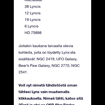
38 Lyncis
12 Lyncis
19 Lyncis
6 Lyncis
HD 75898
Joitakin kaukana taivaalla olevia
kohteita, joita on löydetty Lynx:sta
sisältävät: NGC 2419, UFO Galaxy,
Bear’s Paw Galaxy, NGC 2770, NGC
2541.
Voit nyt nimetä tähdistöstä oman
tähtesi Lynx vain muutamalla
klikkauksella. Nimeä tähti, katso sitä
3D:nä ja etsi se OSR Star Finder -