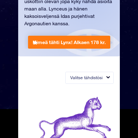
uskottiin olevan jopa kyky nähdä asioita
maan alla. Lynceus ja hänen
kaksoisveljensä Idas purjehtivat
Argonautien kanssa.
Nimeä tähti Lynx!
Alkaen 178 kr.
Valitse tähdistösi