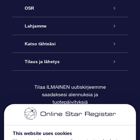
OSR
Palvelu
Lahjamme
Ota meihin yhteyttä
Online Star -lahja
Katso tähteäsi
Blogi
OSR-lahjapakkaus
Star Register
Tilaus ja lähetys
Usein kysytyt kysymykset
Supertähtilahja
OSR Star Finder -sovelluksella
Ota meihin yhteyttä
Tilaa ILMAINEN uutiskirjeemme
saadaksesi alennuksia ja
Arvostelut
OSR-lahjakortti
Henkilökohtainen Tähtisivu
Maksutiedot
tuotepäivityksiä
Yrityslahjat
One Million Stars
Toimitustiedot
OSR -tähden tallennus
Palautuskäytäntö
This website uses cookies