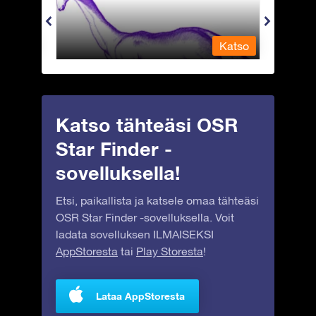
Katso
Katso
Katso tähteäsi OSR
Star Finder -
sovelluksella!
Etsi, paikallista ja katsele omaa tähteäsi
OSR Star Finder -sovelluksella. Voit
ladata sovelluksen ILMAISEKSI
AppStoresta
tai
Play Storesta
!
Lataa AppStoresta