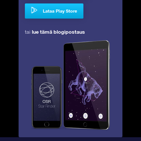
Lataa Play Store
lue tämä blogipostaus
tai