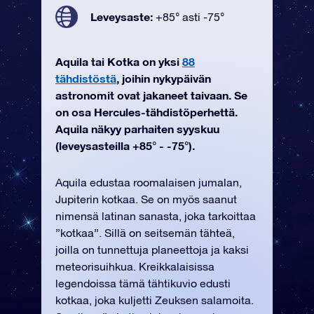
Leveysaste:
+85° asti -75°
Aquila tai Kotka on yksi
88
tähdistöstä
, joihin nykypäivän
astronomit ovat jakaneet taivaan. Se
on osa Hercules-tähdistöperhettä.
Aquila näkyy parhaiten syyskuu
(leveysasteilla +85° - -75°).
Aquila edustaa roomalaisen jumalan,
Jupiterin kotkaa. Se on myös saanut
nimensä latinan sanasta, joka tarkoittaa
”kotkaa”. Sillä on seitsemän tähteä,
joilla on tunnettuja planeettoja ja kaksi
meteorisuihkua. Kreikkalaisissa
legendoissa tämä tähtikuvio edusti
kotkaa, joka kuljetti Zeuksen salamoita.