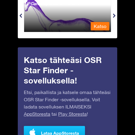
Camelopardalis - Kirahvi
Capri
Katso
Katso
Katso tähteäsi OSR
Star Finder -
sovelluksella!
Etsi, paikallista ja katsele omaa tähteäsi
OSR Star Finder -sovelluksella. Voit
ladata sovelluksen ILMAISEKSI
AppStoresta
tai
Play Storesta
!
Lataa AppStoresta