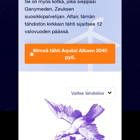
Se oli myös kotka, joka sieppasi
Ganymeden, Zeuksen
suosikkipalvelijan. Altair, tämän
tähdistön kirkkain tähti sijaitsee 12
valovuoden päässä.
Nimeä tähti Aquila!
Alkaen 2040
руб.
Valitse tähdistösi