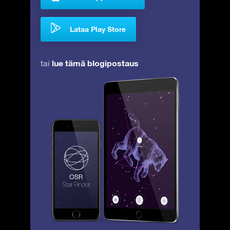
Lataa Play Store
lue tämä blogipostaus
tai