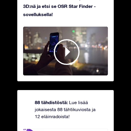
3D:nä ja etsi se OSR Star Finder -
sovelluksella!
88 tähdistöstä:
Lue lisää
jokaisesta 88 tähtikuviosta ja
12 eläinradoista!