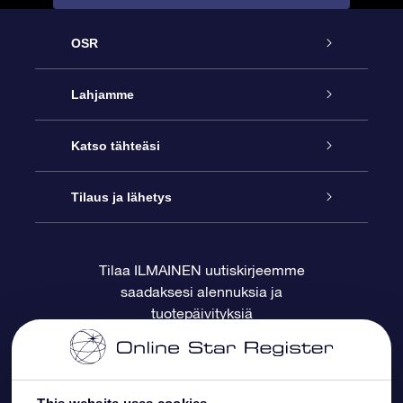
OSR
Palvelu
Lahjamme
Ota meihin yhteyttä
Online Star -lahja
Katso tähteäsi
Blogi
OSR-lahjapakkaus
Star Register
Tilaus ja lähetys
Usein kysytyt kysymykset
Supertähtilahja
OSR Star Finder -sovelluksella
Ota meihin yhteyttä
Tilaa ILMAINEN uutiskirjeemme
saadaksesi alennuksia ja
Arvostelut
OSR-lahjakortti
Henkilökohtainen Tähtisivu
Maksutiedot
tuotepäivityksiä
Yrityslahjat
One Million Stars
Toimitustiedot
OSR -tähden tallennus
Palautuskäytäntö