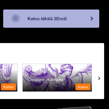
Katso tähtiä 3D:nä!
Cassiopeia - Kuningatar
Cent
Katso
Katso