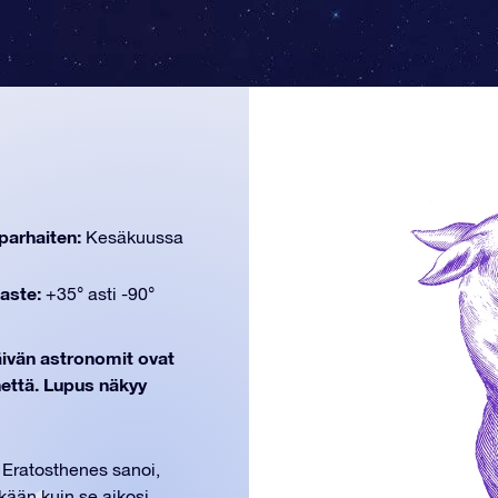
parhaiten:
Kesäkuussa
aste:
+35° asti -90°
päivän astronomit ovat
hettä. Lupus näkyy
 Eratosthenes sanoi,
 ikään kuin se aikosi