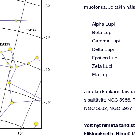
muotonsa. Joitakin näis
Alpha Lupi
Beta Lupi
Gamma Lupi
Delta Lupi
Epsilon Lupi
Zeta Lupi
Eta Lupi
Joitakin kaukana taivaal
sisältävät: NGC 5986,
NGC 5882, NGC 5927.
Voit nyt nimetä tähdi
klikkauksella. Nimeä tä