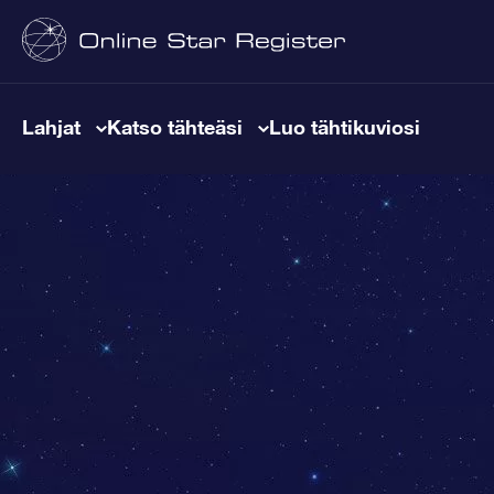
Lahjat
Katso tähteäsi
Luo tähtikuviosi