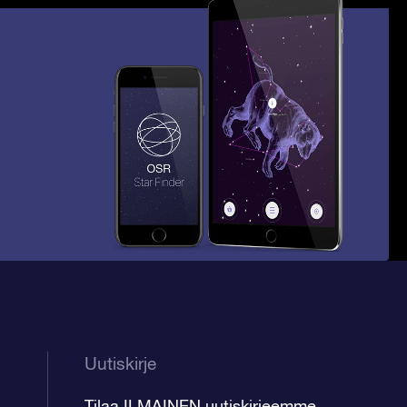
Uutiskirje
Tilaa ILMAINEN uutiskirjeemme