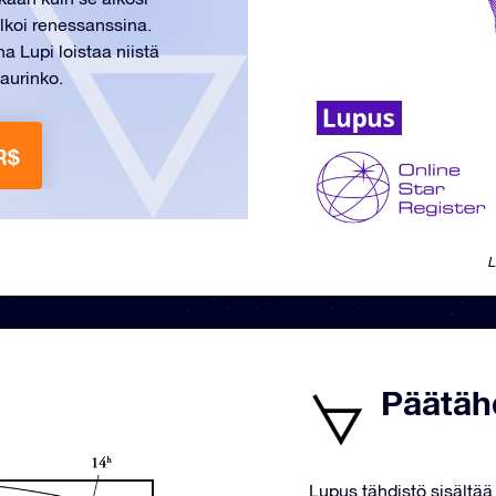
lkoi renessanssina.
 Lupi loistaa niistä
aurinko.
R$
L
Päätäh
Lupus tähdistö sisältää