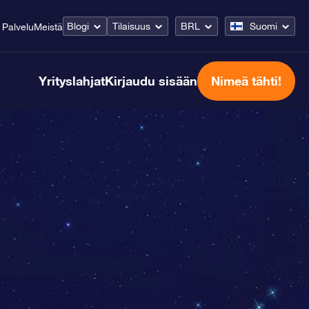
Blogi
Tilaisuus
BRL
Suomi
Palvelu
Meistä
Yrityslahjat
Kirjaudu sisään
Nimeä tähti!