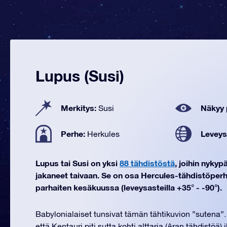
Lupus (Susi)
Merkitys:
Näkyy 
Susi
Perhe:
Leveys
Herkules
Lupus tai Susi on yksi
88 tähdistöstä
, joihin nyky
jakaneet taivaan. Se on osa Hercules-tähdistöper
parhaiten kesäkuussa (leveysasteilla +35° - -90°).
Babylonialaiset tunsivat tämän tähtikuvion ”sutena”.
että Kentauri piti sutta kohti alttaria (Aran tähdistöä)