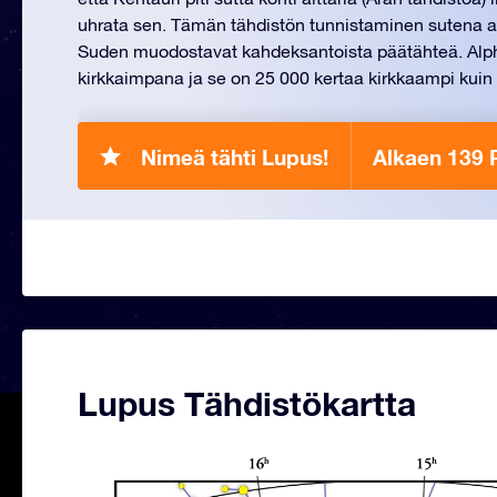
uhrata sen. Tämän tähdistön tunnistaminen sutena a
Suden muodostavat kahdeksantoista päätähteä. Alpha
kirkkaimpana ja se on 25 000 kertaa kirkkaampi kuin 
Nimeä tähti Lupus!
Alkaen 139 
Lupus Tähdistökartta