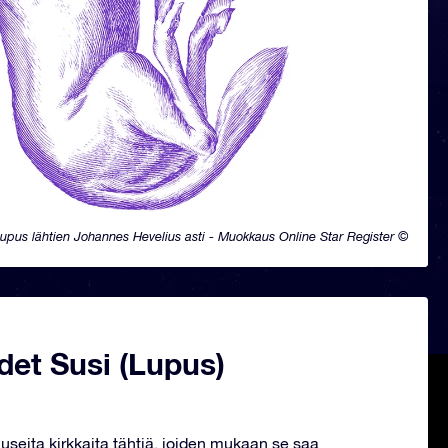
upus lähtien Johannes Hevelius asti - Muokkaus Online Star Register ©
det Susi (Lupus)
 useita kirkkaita tähtiä, joiden mukaan se saa