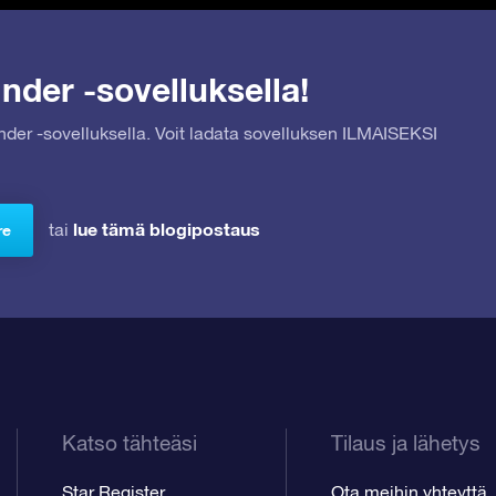
nder -sovelluksella!
inder -sovelluksella. Voit ladata sovelluksen ILMAISEKSI
lue tämä blogipostaus
tai
re
Katso tähteäsi
Tilaus ja lähetys
Star Register
Ota meihin yhteyttä