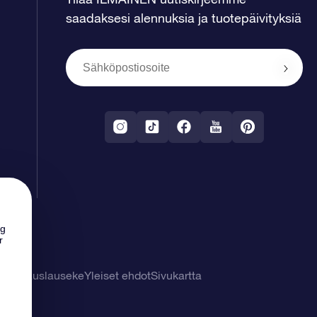
saadaksesi alennuksia ja tuotepäivityksiä
ng
r
tuuvapauslauseke
Yleiset ehdot
Sivukartta