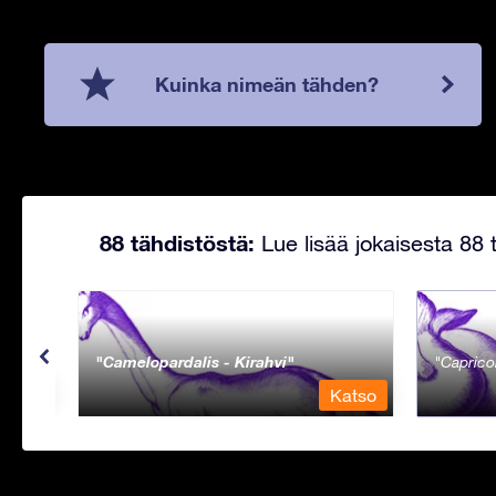
Kuinka nimeän tähden?
88 tähdistöstä:
Lue lisää jokaisesta 88 t
Camelopardalis - Kirahvi
Caprico
Katso
Katso