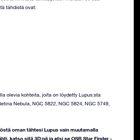
tä tähdistä ovat:
la olevia kohteita, joita on löydetty Lupus:sta
 Retina Nebula, NGC 5822, NGC 5824, NGC 5749,
stöstä oman tähtesi Lupus vain muutamalla
hti, katso sitä 3D:nä ja etsi se OSR Star Finder -