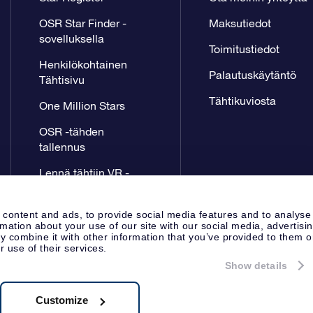
OSR Star Finder -
Maksutiedot
sovelluksella
Toimitustiedot
Henkilökohtainen
Palautuskäytäntö
Tähtisivu
Tähtikuviosta
One Million Stars
OSR -tähden
tallennus
Lennä tähtiin VR -
sovellus
 content and ads, to provide social media features and to analyse
rmation about your use of our site with our social media, advertisi
 combine it with other information that you’ve provided to them o
r use of their services.
Show details
Lehdistösivu
Tietosuoja ja vas
Apeldoorn, The Netherlands
8.62.722B01
Customize