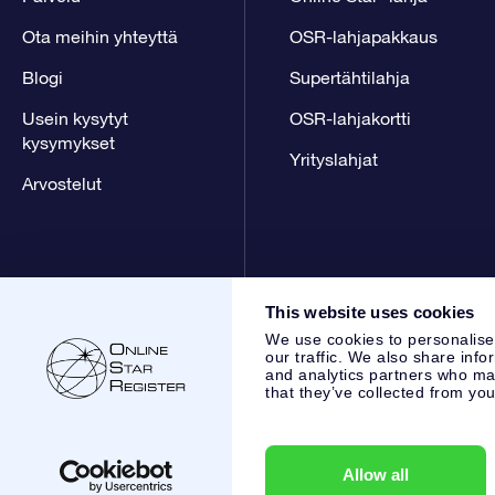
Ota meihin yhteyttä
OSR-lahjapakkaus
Blogi
Supertähtilahja
Usein kysytyt
OSR-lahjakortti
kysymykset
Yrityslahjat
Arvostelut
This website uses cookies
We use cookies to personalise
our traffic. We also share info
and analytics partners who may
that they’ve collected from you
Online Star Register BV
- Laan van de Maagd 83, 7324 BT 
,
Asiakaspalvelu:
help@osr.org
KVK: 60333553, VAT: NL 853
Allow all