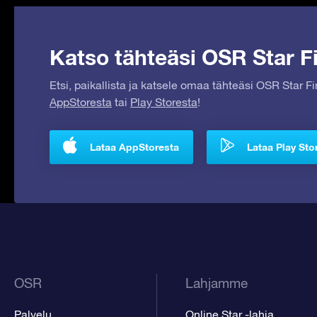
Katso tähteäsi OSR Star Fi
Etsi, paikallista ja katsele omaa tähteäsi OSR Star F
AppStoresta
tai
Play Storesta
!
Lataa AppStoresta
Lataa Play Sto
OSR
Lahjamme
Palvelu
Online Star -lahja