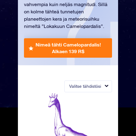
vahvempia kuin neljäs magnitudi. Sillä
on kolme tähteä tunnetujen
planeettojen kera ja meteorisuihku
nimeltä ”Lokakuun Camelopardalis”.
Nimeä tähti Camelopardalis!
Alkaen 139 R$
Valitse tähdistösi