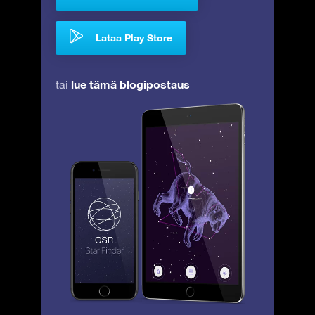
Lataa Play Store
lue tämä blogipostaus
tai