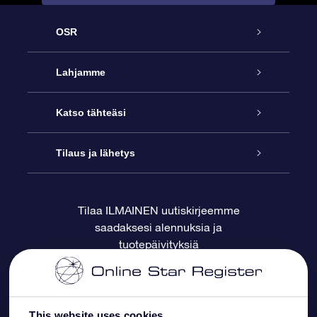
OSR
Palvelu
Lahjamme
Ota meihin yhteyttä
Online Star -lahja
Katso tähteäsi
Blogi
OSR-lahjapakkaus
Star Register
Tilaus ja lähetys
Usein kysytyt kysymykset
Supertähtilahja
OSR Star Finder -sovelluksella
Ota meihin yhteyttä
Tilaa ILMAINEN uutiskirjeemme
saadaksesi alennuksia ja
Arvostelut
OSR-lahjakortti
Henkilökohtainen Tähtisivu
Maksutiedot
tuotepäivityksiä
Yrityslahjat
One Million Stars
Toimitustiedot
OSR -tähden tallennus
Palautuskäytäntö
This website uses cookies