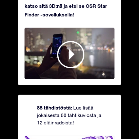
katso sitä 3D:nä ja etsi se OSR Star
Finder -sovelluksella!
88 tähdistöstä:
Lue lisää
jokaisesta 88 tähtikuviosta ja
12 eläinradoista!