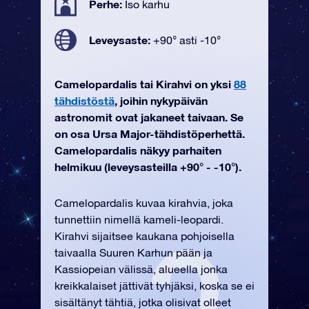
Perhe:
Iso karhu
Leveysaste:
+90° asti -10°
Camelopardalis tai Kirahvi on yksi
88
tähdistöstä
, joihin nykypäivän
astronomit ovat jakaneet taivaan. Se
on osa Ursa Major-tähdistöperhettä.
Camelopardalis näkyy parhaiten
helmikuu (leveysasteilla +90° - -10°).
Camelopardalis kuvaa kirahvia, joka
tunnettiin nimellä kameli-leopardi.
Kirahvi sijaitsee kaukana pohjoisella
taivaalla Suuren Karhun pään ja
Kassiopeian välissä, alueella jonka
kreikkalaiset jättivät tyhjäksi, koska se ei
sisältänyt tähtiä, jotka olisivat olleet