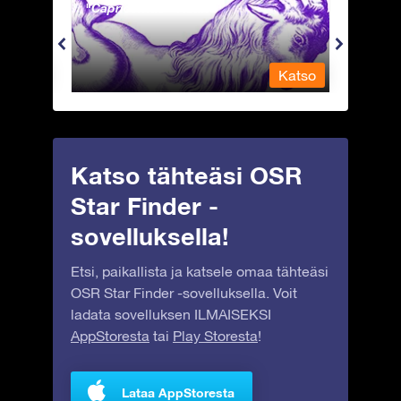
Capricornus - Kauris
Carina
Katso
Katso
Katso tähteäsi OSR
Star Finder -
sovelluksella!
Etsi, paikallista ja katsele omaa tähteäsi
OSR Star Finder -sovelluksella. Voit
ladata sovelluksen ILMAISEKSI
AppStoresta
tai
Play Storesta
!
Lataa AppStoresta