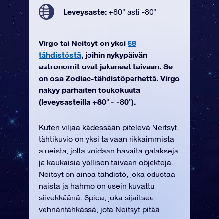
Leveysaste:
+80° asti -80°
Virgo tai Neitsyt on yksi
88
tähdistöstä
, joihin nykypäivän
astronomit ovat jakaneet taivaan. Se
on osa Zodiac-tähdistöperhettä. Virgo
näkyy parhaiten toukokuuta
(leveysasteilla +80° - -80°).
Kuten viljaa kädessään pitelevä Neitsyt,
tähtikuvio on yksi taivaan rikkaimmista
alueista, jolla voidaan havaita galakseja
ja kaukaisia yöllisen taivaan objekteja.
Neitsyt on ainoa tähdistö, joka edustaa
naista ja hahmo on usein kuvattu
siivekkäänä. Spica, joka sijaitsee
vehnäntähkässä, jota Neitsyt pitää