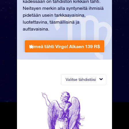
kädessään on tähdistön kirkkain tähti.
Neitsyen merkin alla syntyneitä ihmisiä
pidetään usein tarkkaavaisina,
luotettavina, täsmällisinä ja
auttavaisina.
Nimeä tähti Virgo!
Alkaen 139 R$
Valitse tähdistösi