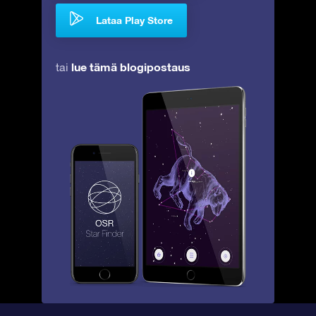
Lataa Play Store
lue tämä blogipostaus
tai