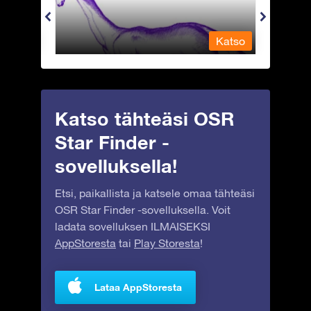
Katso
Katso
Katso tähteäsi OSR
Star Finder -
sovelluksella!
Etsi, paikallista ja katsele omaa tähteäsi
OSR Star Finder -sovelluksella. Voit
ladata sovelluksen ILMAISEKSI
AppStoresta
tai
Play Storesta
!
Lataa AppStoresta