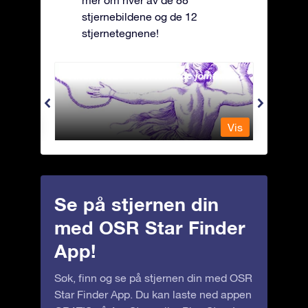
mer om hver av de 88
stjernebildene og de 12
stjernetegnene!
Andromeda - Den lenkede jomfrua
Antli
Vis
Vis
Se på stjernen din
med OSR Star Finder
App!
Søk, finn og se på stjernen din med OSR
Star Finder App. Du kan laste ned appen