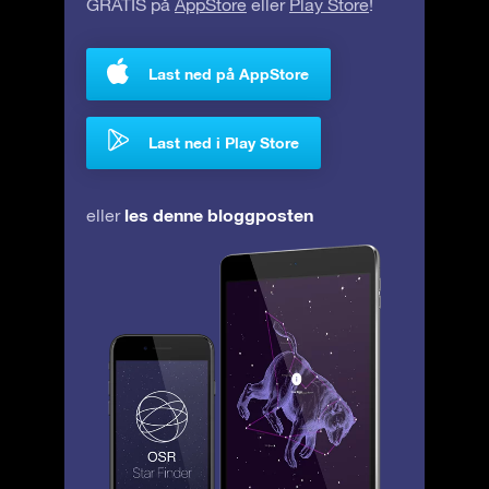
GRATIS på
AppStore
eller
Play Store
!
Last ned på AppStore
Last ned i Play Store
les denne bloggposten
eller