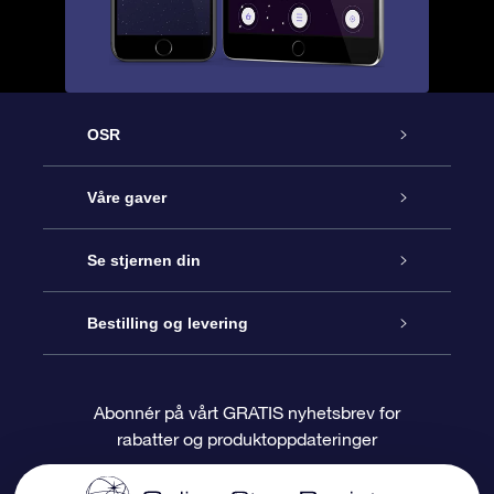
OSR
Kundeservice
Våre gaver
Kontakt oss
Online Stjernegave
Se stjernen din
Bloggen
OSR Gavepakke
Star Register
Bestilling og levering
Ofte stilte spørsmål
Super Star Gift
OSR Star Finder App
Kundeinnlogging
Abonnér på vårt GRATIS nyhetsbrev for
rabatter og produktoppdateringer
Anmeldelser
OSR-gavekortet
Pesontilpasset stjerneside
Betalingsinformasjon