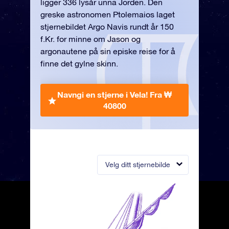
ligger 336 lysår unna Jorden. Den
greske astronomen Ptolemaios laget
stjernebildet Argo Navis rundt år 150
f.Kr. for minne om Jason og
argonautene på sin episke reise for å
finne det gylne skinn.
Navngi en stjerne i Vela!
Fra ₩
40800
Velg ditt stjernebilde