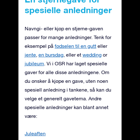
spesielle anledninger
Navngi- eller kjøp en stjerne-gaven
passer for mange anledninger. Tenk for
eksempel på
fødselen til en gutt
eller
jente
,
en bursdag
, eller et
wedding
or
jubileum
. Vi i OSR har laget spesielle
gaver for alle disse anledningene. Om
du ønsker å kjøpe en gave, uten noen
spesiell anledning i tankene, så kan du
velge et generelt gavetema. Andre
spesielle anledninger kan blant annet
være:
Juleaften