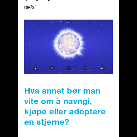
takk!”
Hva annet bør man
vite om å navngi,
kjøpe eller adoptere
en stjerne?