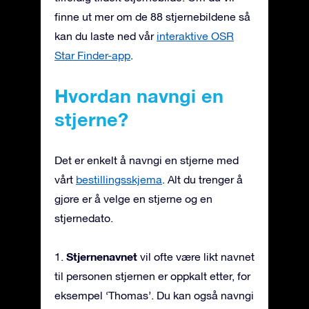
finne ut mer om de 88 stjernebildene så
kan du laste ned vår
interaktive OSR
Star Finder-app
.
Hvordan navngi en
stjerne?
Det er enkelt å navngi en stjerne med
vårt
bestillingsskjema
. Alt du trenger å
gjøre er å velge en stjerne og en
stjernedato.
Stjernenavnet
1.
vil ofte være likt navnet
til personen stjernen er oppkalt etter, for
eksempel ‘Thomas’. Du kan også navngi