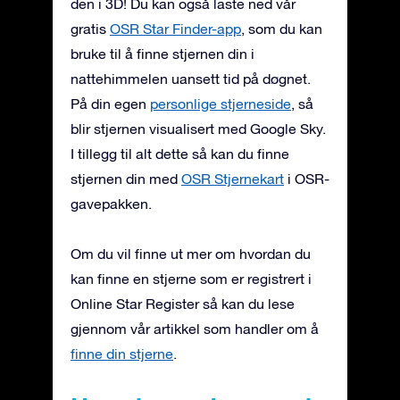
den i 3D! Du kan også laste ned vår
gratis
OSR Star Finder-app
, som du kan
bruke til å finne stjernen din i
nattehimmelen uansett tid på døgnet.
På din egen
personlige stjerneside
, så
blir stjernen visualisert med Google Sky.
I tillegg til alt dette så kan du finne
stjernen din med
OSR Stjernekart
i OSR-
gavepakken.
Om du vil finne ut mer om hvordan du
kan finne en stjerne som er registrert i
Online Star Register så kan du lese
gjennom vår artikkel som handler om å
finne din stjerne
.