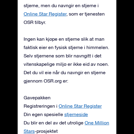
stjerne, men du navngir en stjerne i
Online Star Register
, som er tjenesten
OSR tilbyr.
Ingen kan kjøpe en stjerne slik at man
faktisk eier en fysisk stjerne i himmelen.
Selv stjernene som blir navngitt i det
vitenskapelige miljø er ikke eid av noen.
Det du vil eie når du navngir en stjerne
gjennom OSR.org er:
Gavepakken
Registreringen i
Online Star Register
Din egen spesielle
stjerneside
Du blir en del av det utrolige
One Million
Stars
-prosjektet