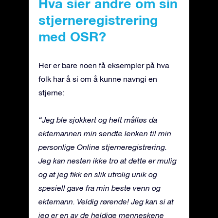
Hva sier andre om sin
stjerneregistrering
med OSR?
Her er bare noen få eksempler på hva
folk har å si om å kunne navngi en
stjerne:
“Jeg ble sjokkert og helt målløs da
ektemannen min sendte lenken til min
personlige Online stjerneregistrering.
Jeg kan nesten ikke tro at dette er mulig
og at jeg fikk en slik utrolig unik og
spesiell gave fra min beste venn og
ektemann. Veldig rørende! Jeg kan si at
jeg er en av de heldige menneskene