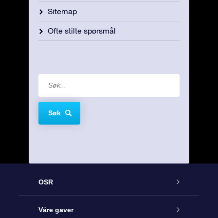
Sitemap
Ofte stilte spørsmål
Søk
OSR
Kundeservice
Våre gaver