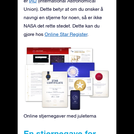
er
IAU
(International Astronomical
Union). Dette betyr at om du ønsker å
navngi en stjerne for noen, så er ikke
NASA det rette stedet. Dette kan du
gjøre hos
Online Star Register
.
Online stjernegaver med juletema
En stjernegave for