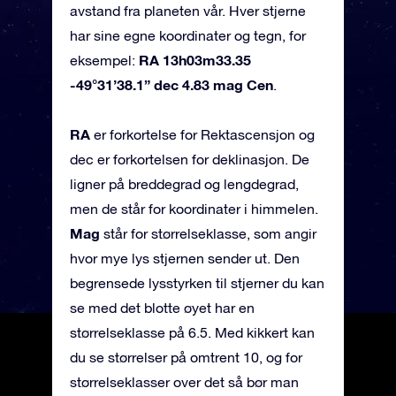
avstand fra planeten vår. Hver stjerne
har sine egne koordinater og tegn, for
RA 13h03m33.35
eksempel:
-49°31’38.1” dec 4.83 mag Cen
.
RA
er forkortelse for Rektascensjon og
dec er forkortelsen for deklinasjon. De
ligner på breddegrad og lengdegrad,
men de står for koordinater i himmelen.
Mag
står for størrelseklasse, som angir
hvor mye lys stjernen sender ut. Den
begrensede lysstyrken til stjerner du kan
se med det blotte øyet har en
størrelseklasse på 6.5. Med kikkert kan
du se størrelser på omtrent 10, og for
størrelseklasser over det så bør man