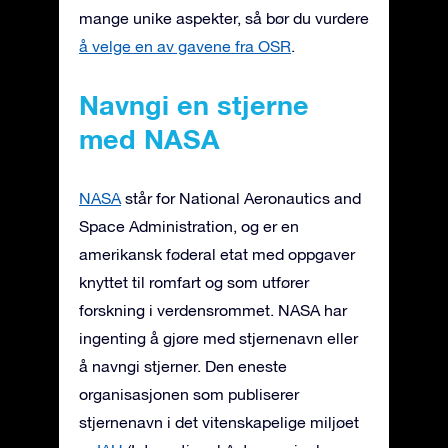
mange unike aspekter, så bør du vurdere
å velge en av gavene fra OSR
.
Navngi en stjerne
med NASA
NASA
står for National Aeronautics and
Space Administration, og er en
amerikansk føderal etat med oppgaver
knyttet til romfart og som utfører
forskning i verdensrommet. NASA har
ingenting å gjøre med stjernenavn eller
å navngi stjerner. Den eneste
organisasjonen som publiserer
stjernenavn i det vitenskapelige miljøet