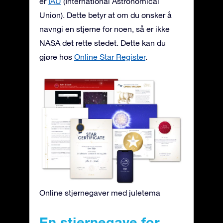
er
IAU
(International Astronomical
Union). Dette betyr at om du ønsker å
navngi en stjerne for noen, så er ikke
NASA det rette stedet. Dette kan du
gjøre hos
Online Star Register
.
Online stjernegaver med juletema
En stjernegave for