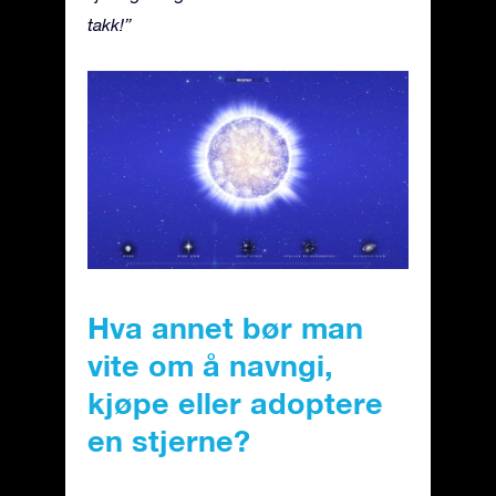
takk!”
Hva annet bør man
vite om å navngi,
kjøpe eller adoptere
en stjerne?