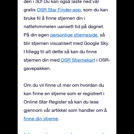
den i 3D! Du kan også laste ned vår
gratis
OSR Star Finder-app
, som du kan
bruke til å finne stjernen din i
nattehimmelen uansett tid på døgnet.
På din egen
personlige stjerneside
, så
blir stjernen visualisert med Google Sky.
I tillegg til alt dette så kan du finne
stjernen din med
OSR Stjernekart
i OSR-
gavepakken.
Om du vil finne ut mer om hvordan du
kan finne en stjerne som er registrert i
Online Star Register så kan du lese
gjennom vår artikkel som handler om å
finne din stjerne
.