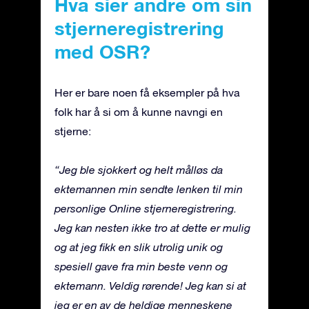
Hva sier andre om sin
stjerneregistrering
med OSR?
Her er bare noen få eksempler på hva
folk har å si om å kunne navngi en
stjerne:
“Jeg ble sjokkert og helt målløs da
ektemannen min sendte lenken til min
personlige Online stjerneregistrering.
Jeg kan nesten ikke tro at dette er mulig
og at jeg fikk en slik utrolig unik og
spesiell gave fra min beste venn og
ektemann. Veldig rørende! Jeg kan si at
jeg er en av de heldige menneskene