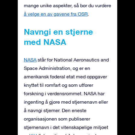
mange unike aspekter, så bør du vurdere
å velge en av gavene fra OSR
.
Navngi en stjerne
med NASA
NASA
står for National Aeronautics and
Space Administration, og er en
amerikansk føderal etat med oppgaver
knyttet til romfart og som utfører
forskning i verdensrommet. NASA har
ingenting å gjøre med stjernenavn eller
å navngi stjerner. Den eneste
organisasjonen som publiserer
stjernenavn i det vitenskapelige miljøet