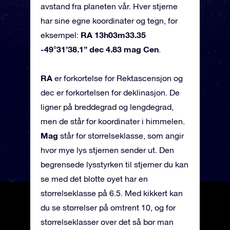
avstand fra planeten vår. Hver stjerne
har sine egne koordinater og tegn, for
RA 13h03m33.35
eksempel:
-49°31’38.1” dec 4.83 mag Cen
.
RA
er forkortelse for Rektascensjon og
dec er forkortelsen for deklinasjon. De
ligner på breddegrad og lengdegrad,
men de står for koordinater i himmelen.
Mag
står for størrelseklasse, som angir
hvor mye lys stjernen sender ut. Den
begrensede lysstyrken til stjerner du kan
se med det blotte øyet har en
størrelseklasse på 6.5. Med kikkert kan
du se størrelser på omtrent 10, og for
størrelseklasser over det så bør man