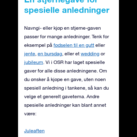
spesielle anledninger
Navngi- eller kjøp en stjerne-gaven
passer for mange anledninger. Tenk for
eksempel på
fødselen til en gutt
eller
jente
,
en bursdag
, eller et
wedding
or
jubileum
. Vi i OSR har laget spesielle
gaver for alle disse anledningene. Om
du ønsker å kjøpe en gave, uten noen
spesiell anledning i tankene, så kan du
velge et generelt gavetema. Andre
spesielle anledninger kan blant annet
være:
Juleaften