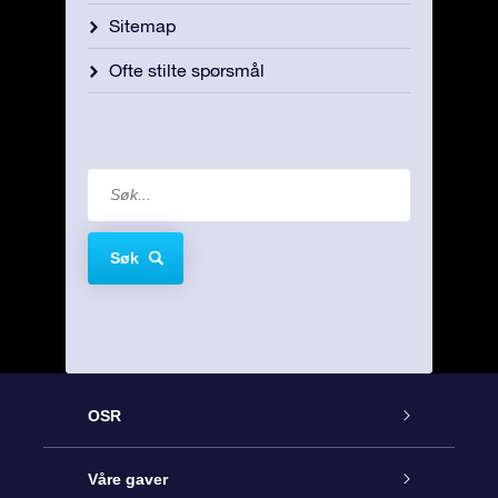
Sitemap
Ofte stilte spørsmål
Søk
OSR
Kundeservice
Våre gaver