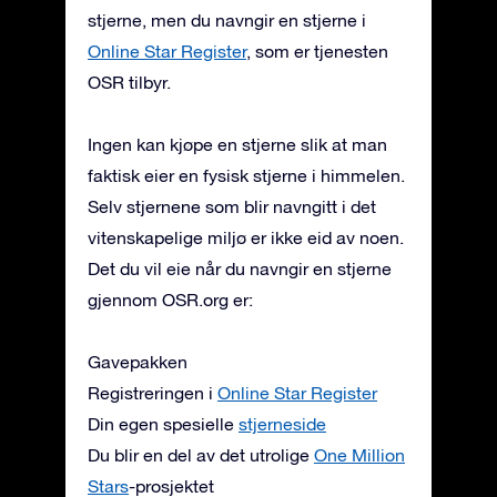
stjerne, men du navngir en stjerne i
Online Star Register
, som er tjenesten
OSR tilbyr.
Ingen kan kjøpe en stjerne slik at man
faktisk eier en fysisk stjerne i himmelen.
Selv stjernene som blir navngitt i det
vitenskapelige miljø er ikke eid av noen.
Det du vil eie når du navngir en stjerne
gjennom OSR.org er:
Gavepakken
Registreringen i
Online Star Register
Din egen spesielle
stjerneside
Du blir en del av det utrolige
One Million
Stars
-prosjektet