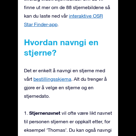
finne ut mer om de 88 stjernebildene så
kan du laste ned vår
interaktive OSR
Star Finder-app
.
Hvordan navngi en
stjerne?
Det er enkelt å navngi en stjerne med
vårt
bestillingsskjema
. Alt du trenger å
gjøre er å velge en stjerne og en
stjernedato.
Stjernenavnet
1.
vil ofte være likt navnet
til personen stjernen er oppkalt etter, for
eksempel ‘Thomas’. Du kan også navngi