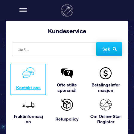
Kundeservice
Søk
Ofte stilte
Betalingsinfor
Kontakt oss
spørsmål
masjon
Fraktinformasj
Om Online Star
Returpolicy
on
Register