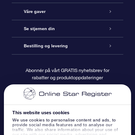
Kundeservice
Våre gaver
Kontakt oss
Online Stjernegave
Se stjernen din
Bloggen
OSR Gavepakke
Star Register
Bestilling og levering
Ofte stilte spørsmål
Super Star Gift
OSR Star Finder App
Kundeinnlogging
Abonnér på vårt GRATIS nyhetsbrev for
rabatter og produktoppdateringer
Anmeldelser
OSR-gavekortet
Pesontilpasset stjerneside
Betalingsinformasjon
Bedriftsgaver
One Million Stars
Fraktinformasjon
This website uses cookies
OSR Starsaver
Returpolicy
We use cookies to personalise content and ads, to
provide social media features and to analyse our
traffic. We also share information about your use of
Fly me to the Stars VR-app
Stjernebildene
our site with our social media, advertising and