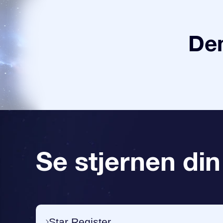
Den
Se stjernen din
Star Register