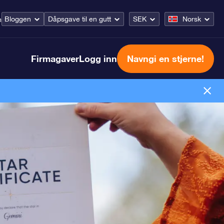
Bloggen
Dåpsgave til en gutt
SEK
Norsk
m
Firmagaver
Logg inn
Navngi en stjerne!