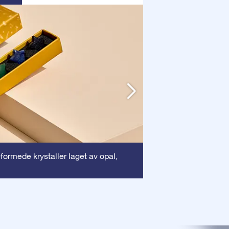
Ramme
eformede krystaller laget av opal,
: Denne r
sikrer at ditt dyreb