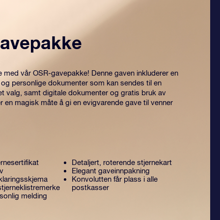
avepakke
itre med vår OSR-gavepakke! Denne gaven inkluderer en
 og personlige dokumenter som kan sendes til en
et valg, samt digitale dokumenter og gratis bruk av
er en magisk måte å gi en evigvarende gave til venner
rnesertifikat
Detaljert, roterende stjernekart
ev
Elegant gaveinnpakning
laringsskjema
Konvolutten får plass i alle
tjerneklistremerke
postkasser
sonlig melding