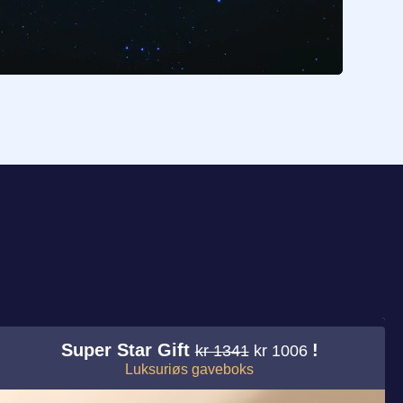
Super Star Gift
!
kr 1341
kr 1006
Luksuriøs gaveboks