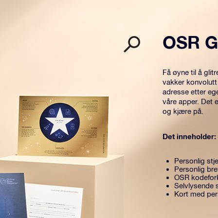
OSR G
Få øyne til å gl
vakker konvolutt
adresse etter eg
våre apper. Det 
og kjære på.
Det inneholder:
Personlig stje
Personlig br
OSR kodefork
Selvlysende s
Kort med per