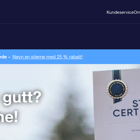
Kundeservice
O
ede –
Nevn en stjerne med 25 % rabatt!
 gutt?
ne!