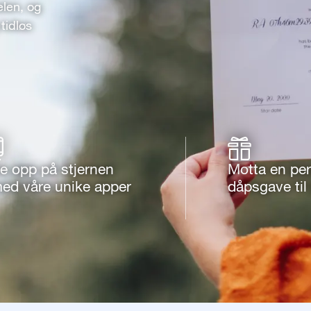
elen, og
tidløs
e opp på stjernen
Motta en per
ed våre unike apper
dåpsgave til