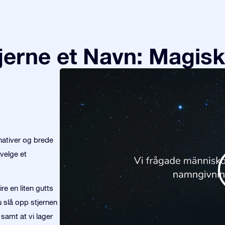
tjerne et Navn: Magisk
nativer og brede
velge et
re en liten gutts
u slå opp stjernen
 samt at vi lager