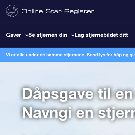
Gaver
Se stjernen din
Lag stjernebildet ditt
Vi er alle under de samme stjernene. Send lys for håp og gl
Dåpsgave til en
Navngi en stjer