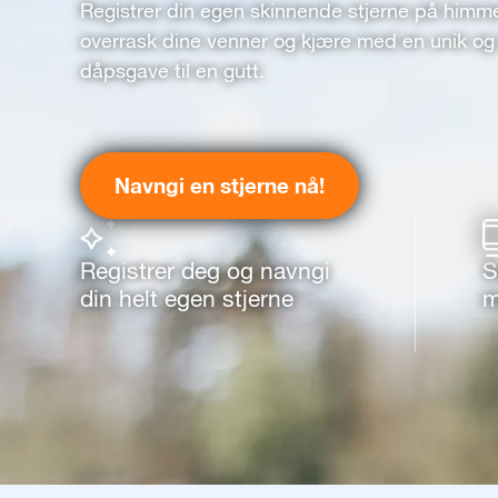
Registrer din egen skinnende stjerne på himm
overrask dine venner og kjære med en unik og 
dåpsgave til en gutt.
Navngi en stjerne nå!
Registrer deg og navngi
S
din helt egen stjerne
m