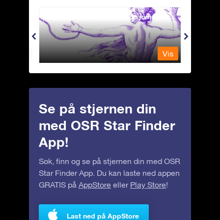
Andromeda - Den lenkede jomfrua
Antli
Vis
Vis
Se på stjernen din
med OSR Star Finder
App!
Søk, finn og se på stjernen din med OSR
Star Finder App. Du kan laste ned appen
GRATIS på
AppStore
eller
Play Store
!
Last ned på AppStore