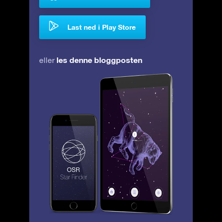
Last ned i Play Store
les denne bloggposten
eller