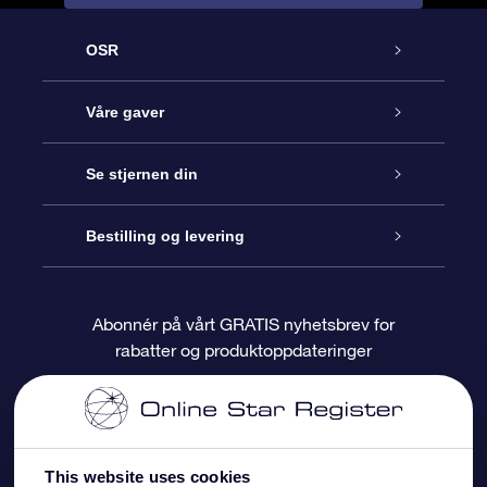
OSR
Kundeservice
Våre gaver
Kontakt oss
Online Stjernegave
Se stjernen din
Bloggen
OSR Gavepakke
Star Register
Bestilling og levering
Ofte stilte spørsmål
Super Star Gift
OSR Star Finder App
Kundeinnlogging
Abonnér på vårt GRATIS nyhetsbrev for
rabatter og produktoppdateringer
Anmeldelser
OSR-gavekortet
Pesontilpasset stjerneside
Betalingsinformasjon
Bedriftsgaver
One Million Stars
Fraktinformasjon
This website uses cookies
OSR Starsaver
Returpolicy