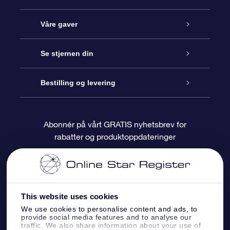
Kundeservice
Våre gaver
Kontakt oss
Online Stjernegave
Se stjernen din
Bloggen
OSR Gavepakke
Star Register
Bestilling og levering
Ofte stilte spørsmål
Super Star Gift
OSR Star Finder App
Kundeinnlogging
Abonnér på vårt GRATIS nyhetsbrev for
rabatter og produktoppdateringer
Anmeldelser
OSR-gavekortet
Pesontilpasset stjerneside
Betalingsinformasjon
Bedriftsgaver
One Million Stars
Fraktinformasjon
This website uses cookies
OSR Starsaver
Returpolicy
We use cookies to personalise content and ads, to
provide social media features and to analyse our
traffic. We also share information about your use of
Fly me to the Stars VR-app
Stjernebildene