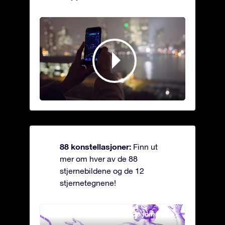
88 konstellasjoner:
Finn ut
mer om hver av de 88
stjernebildene og de 12
stjernetegnene!
Andromeda - Den lenkede jomfrua
Antli