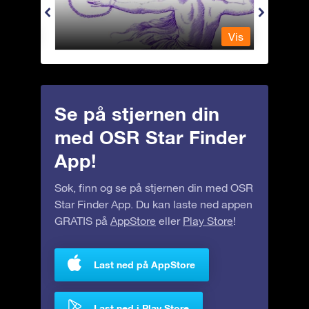
Vis
Vis
Se på stjernen din
med OSR Star Finder
App!
Søk, finn og se på stjernen din med OSR
Star Finder App. Du kan laste ned appen
GRATIS på
AppStore
eller
Play Store
!
Last ned på AppStore
Last ned i Play Store