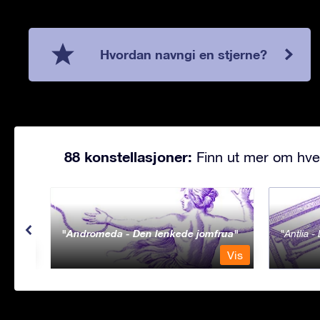
Hvordan navngi en stjerne?
88 konstellasjoner:
Finn ut mer om hve
Andromeda - Den lenkede jomfrua
Antlia 
Vis
Vis