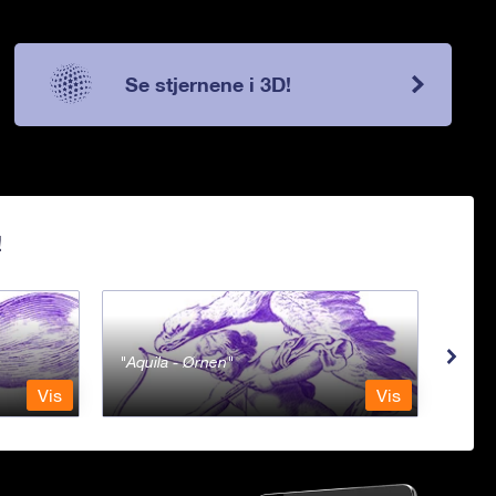
Se stjernene i 3D!
!
Aquila - Ørnen
Aqu
Vis
Vis