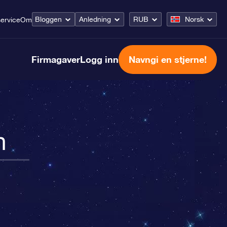
Bloggen
Anledning
RUB
Norsk
ervice
Om
Firmagaver
Logg inn
Navngi en stjerne!
n