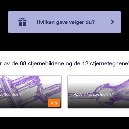
Hvilken gave velger du?
r av de 88 stjernebildene og de 12 stjernetegnene
- Luftpumpen
Apus - Paradisfuglen
Vis