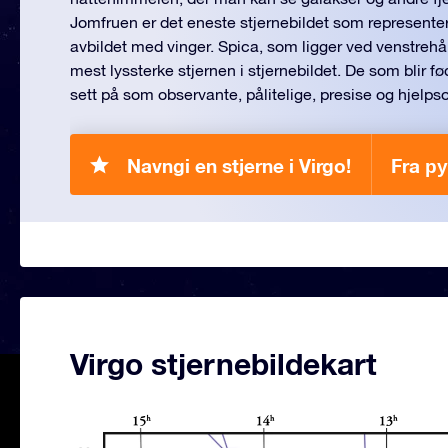
Jomfruen er det eneste stjernebildet som representere
avbildet med vinger. Spica, som ligger ved venstreh
mest lyssterke stjernen i stjernebildet. De som blir fød
sett på som observante, pålitelige, presise og hjel
Navngi en stjerne i Virgo!
Fra ру
Virgo stjernebildekart