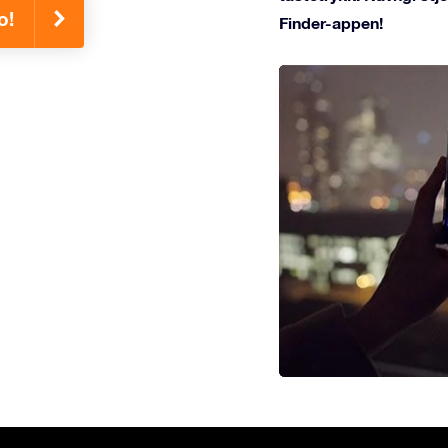
o!
Finder-appen!