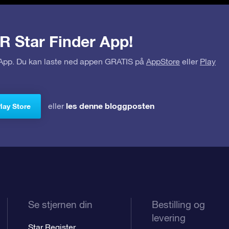
R Star Finder App!
r App. Du kan laste ned appen GRATIS på
AppStore
eller
Play
les denne bloggposten
eller
Play Store
Se stjernen din
Bestilling og
levering
Star Register