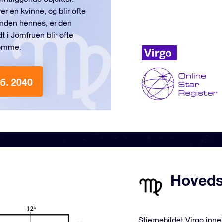
r en kvinne, og blir ofte
ånden hennes, er den
t i Jomfruen blir ofte
psomme.
б. 2040
Hovedst
Stjernebildet Virgo inn