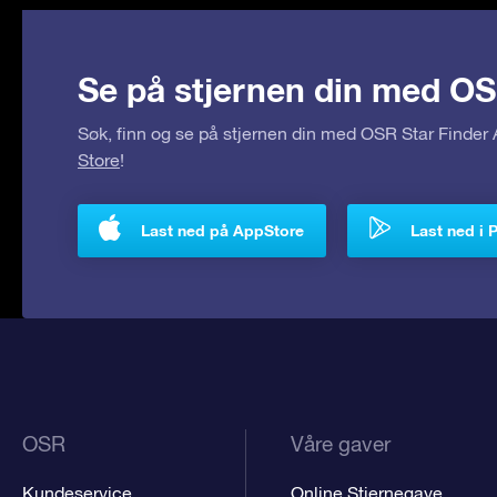
Se på stjernen din med OS
Søk, finn og se på stjernen din med OSR Star Finde
Store
!
Last ned på AppStore
Last ned i 
OSR
Våre gaver
Kundeservice
Online Stjernegave