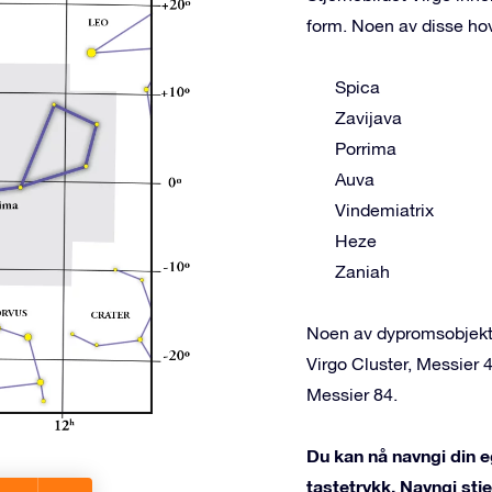
form. Noen av disse ho
Spica
Zavijava
Porrima
Auva
Vindemiatrix
Heze
Zaniah
Noen av dypromsobjekten
Virgo Cluster, Messier 
Messier 84.
Du kan nå navngi din eg
tastetrykk. Navngi st