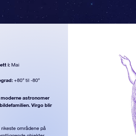
tt i:
Mai
egrad:
+80° til -80°
moderne astronomer
ildefamilien. Virgo blir
e rikeste områdene på
rntliggende objekter.