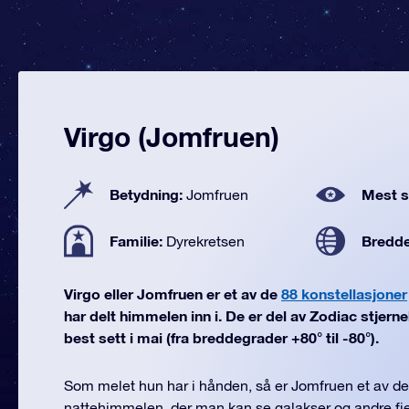
Virgo (Jomfruen)
Betydning:
Mest se
Jomfruen
Familie:
Bredd
Dyrekretsen
Virgo eller Jomfruen er et av de
88 konstellasjoner
har delt himmelen inn i. De er del av Zodiac stjerneb
best sett i mai (fra breddegrader +80° til -80°).
Som melet hun har i hånden, så er Jomfruen et av d
nattehimmelen, der man kan se galakser og andre fje