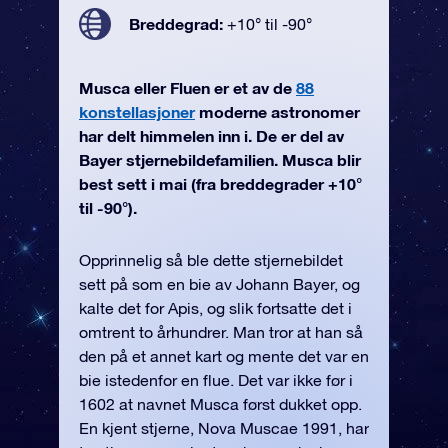
Breddegrad:
+10° til -90°
Musca eller Fluen er et av de
88
konstellasjoner
moderne astronomer
har delt himmelen inn i. De er del av
Bayer stjernebildefamilien. Musca blir
best sett i mai (fra breddegrader +10°
til -90°).
Opprinnelig så ble dette stjernebildet
sett på som en bie av Johann Bayer, og
kalte det for Apis, og slik fortsatte det i
omtrent to århundrer. Man tror at han så
den på et annet kart og mente det var en
bie istedenfor en flue. Det var ikke før i
1602 at navnet Musca først dukket opp.
En kjent stjerne, Nova Muscae 1991, har