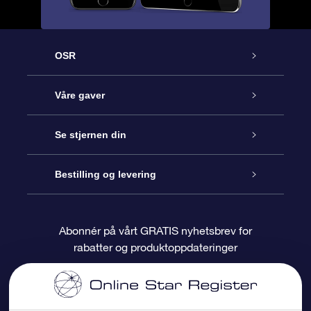
OSR
Kundeservice
Våre gaver
Kontakt oss
Online Stjernegave
Se stjernen din
Bloggen
OSR Gavepakke
Star Register
Bestilling og levering
Ofte stilte spørsmål
Super Star Gift
OSR Star Finder App
Kundeinnlogging
Abonnér på vårt GRATIS nyhetsbrev for
rabatter og produktoppdateringer
Anmeldelser
OSR-gavekortet
Pesontilpasset stjerneside
Betalingsinformasjon
Bedriftsgaver
One Million Stars
Fraktinformasjon