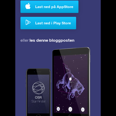
Last ned på AppStore
Last ned i Play Store
les denne bloggposten
eller