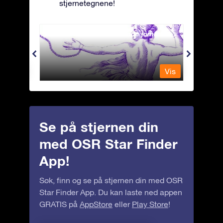
stjernetegnene!
Andromeda - Den lenkede jomfrua
Antli
Vis
Vis
Se på stjernen din
med OSR Star Finder
App!
Søk, finn og se på stjernen din med OSR
Star Finder App. Du kan laste ned appen
GRATIS på
AppStore
eller
Play Store
!