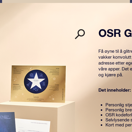
OSR G
Få øyne til å gl
vakker konvolutt
adresse etter eg
våre apper. Det 
og kjære på.
Det inneholder:
Personlig stje
Personlig br
OSR kodefork
Selvlysende s
Kort med per