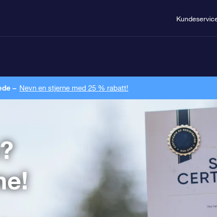
Kundeservic
ede –
Nevn en stjerne med 25 % rabatt!
?
ne!