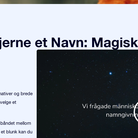
tjerne et Navn: Magisk
nativer og brede
velge et
te båndet mellom
 et blunk kan du