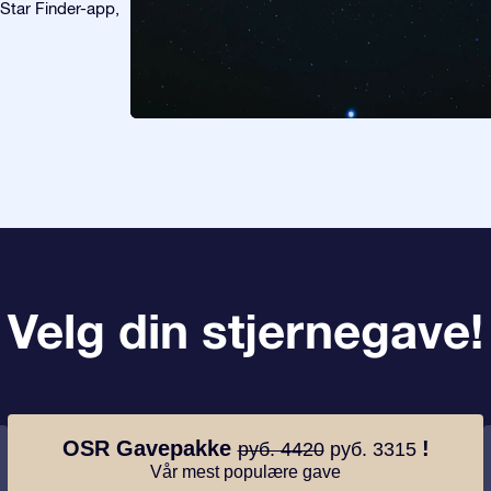
 Star Finder-app,
Velg din stjernegave!
OSR Gavepakke
!
руб. 4420
руб. 3315
Vår mest populære gave