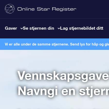
Gaver
Se stjernen din
Lag stjernebildet ditt
Vi er alle under de samme stjernene. Send lys for håp og gl
Vennskapsgave
Navngi en stjer