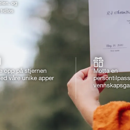
elen, og
tidløs
e opp på stjernen
Motta en
ed våre unike apper
persontilpass
vennskapsga