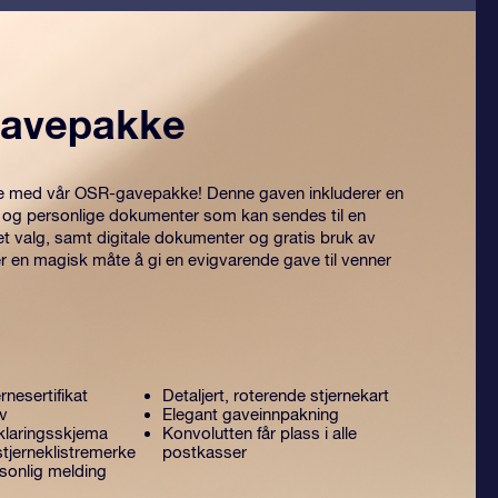
avepakke
itre med vår OSR-gavepakke! Denne gaven inkluderer en
 og personlige dokumenter som kan sendes til en
et valg, samt digitale dokumenter og gratis bruk av
er en magisk måte å gi en evigvarende gave til venner
rnesertifikat
Detaljert, roterende stjernekart
ev
Elegant gaveinnpakning
laringsskjema
Konvolutten får plass i alle
tjerneklistremerke
postkasser
sonlig melding