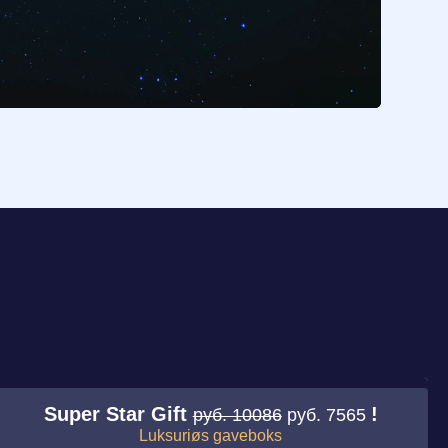
Super Star Gift
!
руб. 10086
руб. 7565
Luksuriøs gaveboks