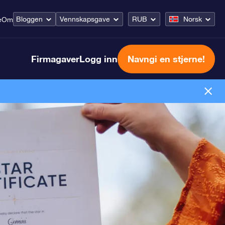
Bloggen
Vennskapsgave
RUB
Norsk
e
Om
Firmagaver
Logg inn
Navngi en stjerne!