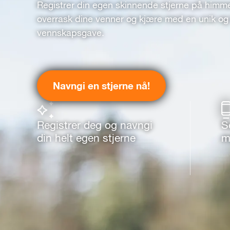
Registrer din egen skinnende stjerne på himm
overrask dine venner og kjære med en unik og 
vennskapsgave.
Navngi en stjerne nå!
Registrer deg og navngi
S
din helt egen stjerne
m