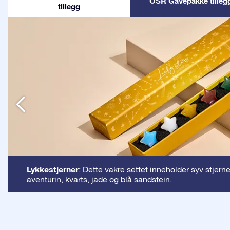
OSR Gavepakke tilleg
tillegg
n
Lykkestjerner
: Dette vakre settet inneholder syv stjern
aventurin, kvarts, jade og blå sandstein.