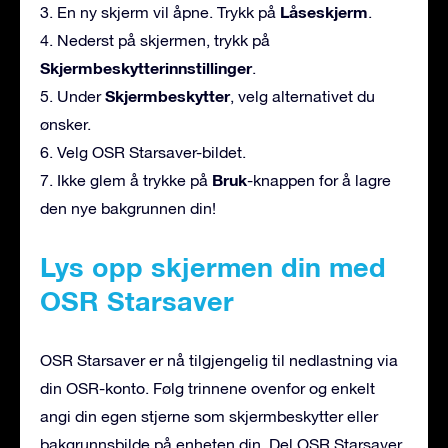
Låseskjerm
3. En ny skjerm vil åpne. Trykk på
.
4. Nederst på skjermen, trykk på
Skjermbeskytterinnstillinger
.
Skjermbeskytter
5. Under
, velg alternativet du
ønsker.
6. Velg OSR Starsaver-bildet.
Bruk
7. Ikke glem å trykke på
-knappen for å lagre
den nye bakgrunnen din!
Lys opp skjermen din med
OSR Starsaver
OSR Starsaver er nå tilgjengelig til nedlastning via
din OSR-konto. Følg trinnene ovenfor og enkelt
angi din egen stjerne som skjermbeskytter eller
bakgrunnsbilde på enheten din. Del OSR Starsaver