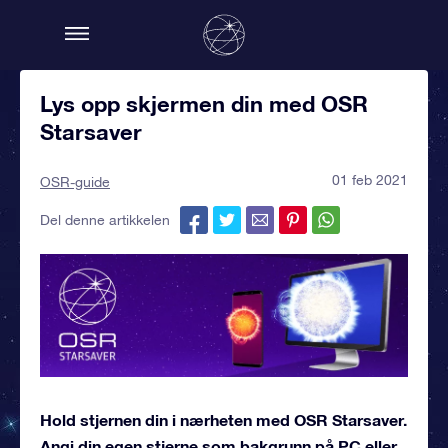
Lys opp skjermen din med OSR
Starsaver
01 feb 2021
OSR-guide
Del denne artikkelen
Hold stjernen din i nærheten med OSR Starsaver.
Angi din egen stjerne som bakgrunn på PC eller