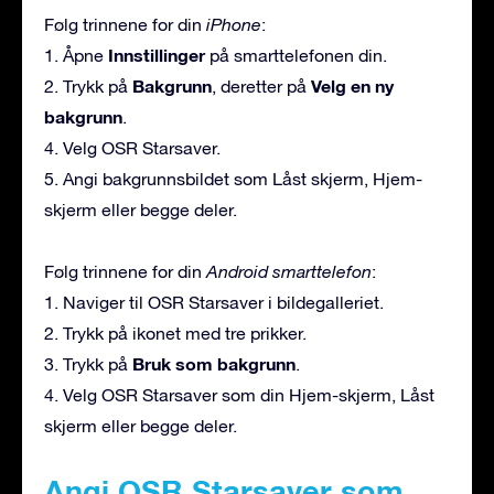
Følg trinnene for din
iPhone
:
Innstillinger
1. Åpne
på smarttelefonen din.
Bakgrunn
Velg en ny
2. Trykk på
, deretter på
bakgrunn
.
4. Velg OSR Starsaver.
5. Angi bakgrunnsbildet som Låst skjerm, Hjem-
skjerm eller begge deler.
Følg trinnene for din
Android smarttelefon
:
1. Naviger til OSR Starsaver i bildegalleriet.
2. Trykk på ikonet med tre prikker.
Bruk som bakgrunn
3. Trykk på
.
4. Velg OSR Starsaver som din Hjem-skjerm, Låst
skjerm eller begge deler.
Angi OSR Starsaver som