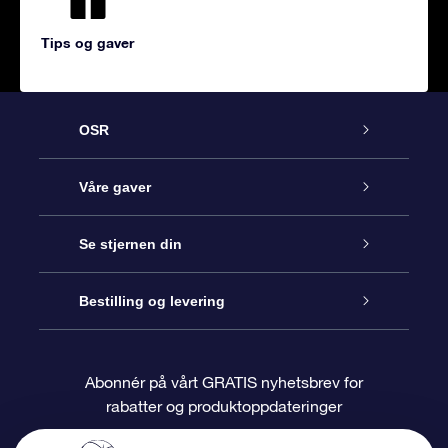
Tips og gaver
OSR
Kundeservice
Våre gaver
Kontakt oss
Online Stjernegave
Se stjernen din
Bloggen
OSR Gavepakke
Star Register
Bestilling og levering
Ofte stilte spørsmål
Super Star Gift
OSR Star Finder App
Kundeinnlogging
Abonnér på vårt GRATIS nyhetsbrev for
rabatter og produktoppdateringer
Anmeldelser
OSR-gavekortet
Pesontilpasset stjerneside
Betalingsinformasjon