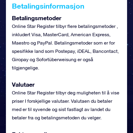
Betalingsinformasjon
Betalingsmetoder
Online Star Register tilbyr flere betalingsmetoder ,
inkludert Visa, MasterCard, American Express,
Maestro og PayPal. Betalingsmetoder som er for
spesifikke land som Postepay, iDEAL, Bancontact,
Giropay og Sofortüberweisung er også
tilgjengelige.
Valutaer
Online Star Register tilbyr deg muligheten til å vise
priser I forskjellige valutaer. Valutaen du betaler
med er til syvende og sist fastlagt av landet du
betaler fra og betalingsmetoden du velger.