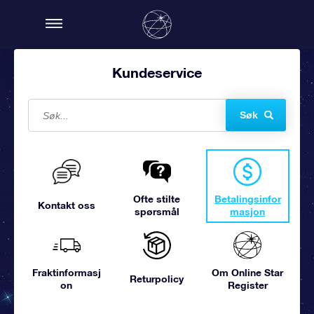
Kundeservice
Søk
Ofte stilte
Betalingsinfor
Kontakt oss
spørsmål
masjon
Fraktinformasj
Om Online Star
Returpolicy
on
Register