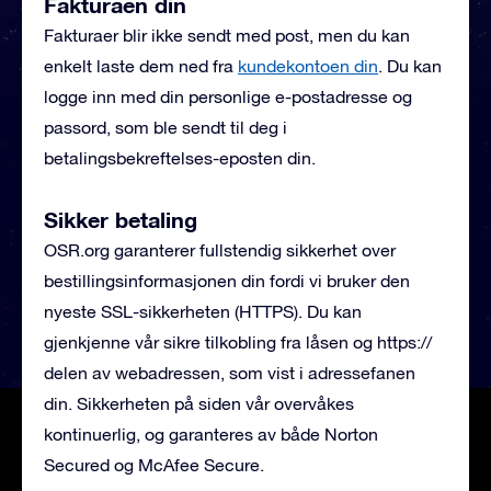
Fakturaen din
Fakturaer blir ikke sendt med post, men du kan
enkelt laste dem ned fra
kundekontoen din
. Du kan
logge inn med din personlige e-postadresse og
passord, som ble sendt til deg i
betalingsbekreftelses-eposten din.
Sikker betaling
OSR.org garanterer fullstendig sikkerhet over
bestillingsinformasjonen din fordi vi bruker den
nyeste SSL-sikkerheten (HTTPS). Du kan
gjenkjenne vår sikre tilkobling fra låsen og https://
delen av webadressen, som vist i adressefanen
din. Sikkerheten på siden vår overvåkes
kontinuerlig, og garanteres av både Norton
Secured og McAfee Secure.