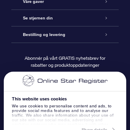
Kundeservice
Våre gaver
Kontakt oss
Online Stjernegave
Se stjernen din
Bloggen
OSR Gavepakke
Star Register
Bestilling og levering
Ofte stilte spørsmål
Super Star Gift
OSR Star Finder App
Kundeinnlogging
Abonnér på vårt GRATIS nyhetsbrev for
rabatter og produktoppdateringer
Anmeldelser
OSR-gavekortet
Pesontilpasset stjerneside
Betalingsinformasjon
Bedriftsgaver
One Million Stars
Fraktinformasjon
This website uses cookies
OSR Starsaver
Returpolicy
We use cookies to personalise content and ads, to
provide social media features and to analyse our
traffic. We also share information about your use of
Fly me to the Stars VR-app
Stjernebildene
our site with our social media, advertising and
analytics partners who may combine it with other
information that you’ve provided to them or that
Show details