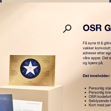
OSR G
Få øyne til å gl
vakker konvolutt
adresse etter eg
våre apper. Det 
og kjære på.
Det inneholder:
Personlig stje
Personlig br
OSR kodefork
Selvlysende s
Kort med per