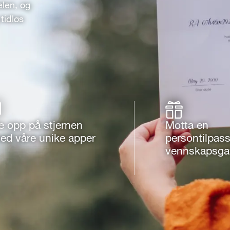
elen, og
tidløs
e opp på stjernen
Motta en
ed våre unike apper
persontilpass
vennskapsga