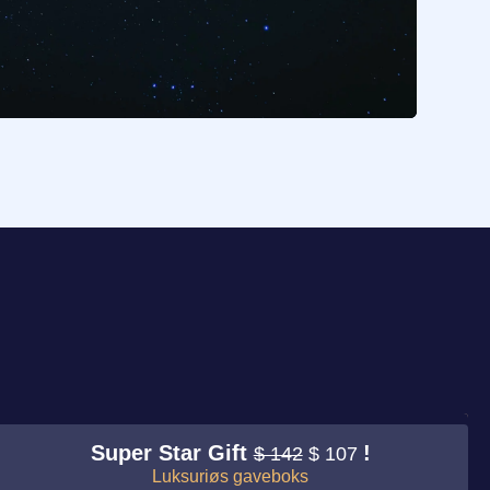
Super Star Gift
!
$ 142
$ 107
Luksuriøs gaveboks