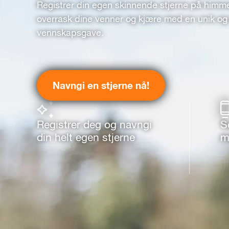
Registrer din egen skinnende stjerne på himm
overrask dine venner og kjære med en unik og 
vennskapsgave.
Navngi en stjerne nå!
Registrer deg og navngi
S
din helt egen stjerne
m