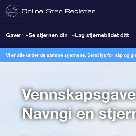
Gaver
Se stjernen din
Lag stjernebildet ditt
Vi er alle under de samme stjernene. Send lys for håp og gl
Vennskapsgave
Navngi en stjer