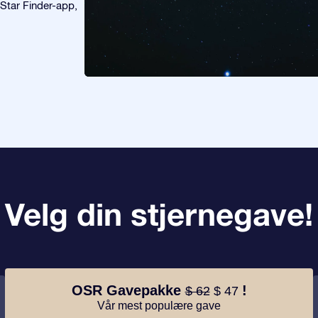
 Star Finder-app,
Velg din stjernegave!
OSR Gavepakke
!
$ 62
$ 47
Vår mest populære gave