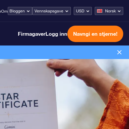
Bloggen
Vennskapsgave
USD
Norsk
e
Om
Firmagaver
Logg inn
Navngi en stjerne!