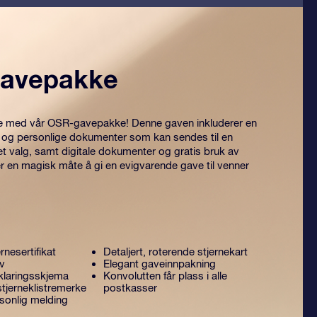
avepakke
itre med vår OSR-gavepakke! Denne gaven inkluderer en
 og personlige dokumenter som kan sendes til en
et valg, samt digitale dokumenter og gratis bruk av
er en magisk måte å gi en evigvarende gave til venner
rnesertifikat
Detaljert, roterende stjernekart
ev
Elegant gaveinnpakning
laringsskjema
Konvolutten får plass i alle
tjerneklistremerke
postkasser
sonlig melding