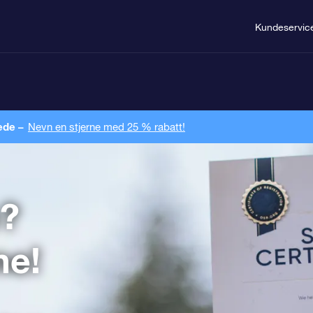
Kundeservic
ede –
Nevn en stjerne med 25 % rabatt!
?
ne!