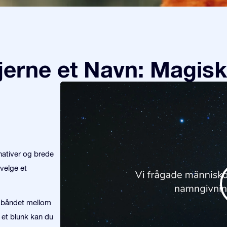
tjerne et Navn: Magisk
nativer og brede
velge et
te båndet mellom
 et blunk kan du