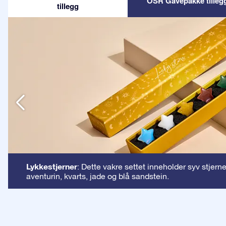
OSR Gavepakke tilleg
tillegg
n
Lykkestjerner
: Dette vakre settet inneholder syv stjern
aventurin, kvarts, jade og blå sandstein.