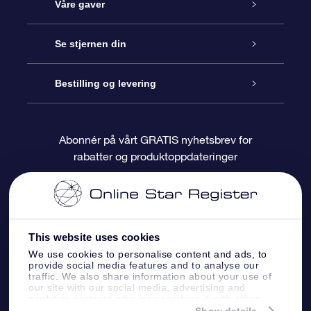
Kundeservice
Våre gaver
Kontakt oss
Online Stjernegave
Se stjernen din
Bloggen
OSR Gavepakke
Star Register
Bestilling og levering
Ofte stilte spørsmål
Super Star Gift
OSR Star Finder App
Kundeinnlogging
Abonnér på vårt GRATIS nyhetsbrev for
rabatter og produktoppdateringer
Anmeldelser
OSR-gavekortet
Pesontilpasset stjerneside
Betalingsinformasjon
Bedriftsgaver
One Million Stars
Fraktinformasjon
This website uses cookies
OSR Starsaver
Returpolicy
We use cookies to personalise content and ads, to
provide social media features and to analyse our
traffic. We also share information about your use of
Fly me to the Stars VR-app
Stjernebildene
our site with our social media, advertising and
analytics partners who may combine it with other
information that you’ve provided to them or that