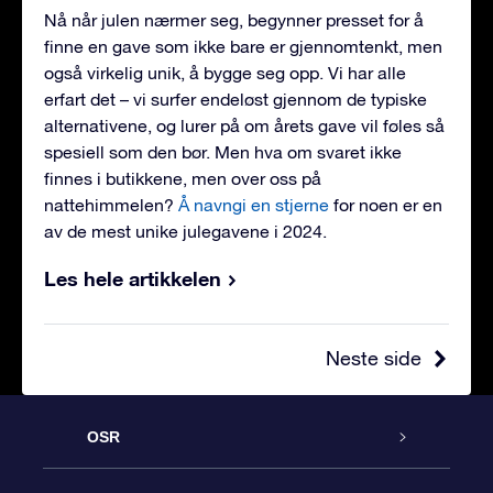
Nå når julen nærmer seg, begynner presset for å
finne en gave som ikke bare er gjennomtenkt, men
også virkelig unik, å bygge seg opp. Vi har alle
erfart det – vi surfer endeløst gjennom de typiske
alternativene, og lurer på om årets gave vil føles så
spesiell som den bør. Men hva om svaret ikke
finnes i butikkene, men over oss på
nattehimmelen?
Å navngi en stjerne
for noen er en
av de mest unike julegavene i 2024.
Les hele artikkelen
Neste side
OSR