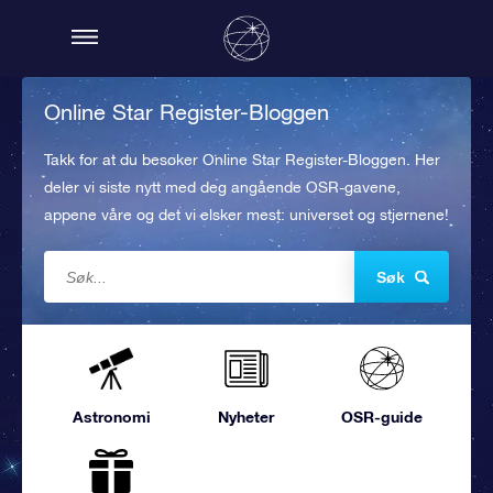
Online Star Register-Bloggen
Takk for at du besøker Online Star Register-Bloggen. Her
deler vi siste nytt med deg angående OSR-gavene,
appene våre og det vi elsker mest: universet og stjernene!
Søk
Astronomi
Nyheter
OSR-guide